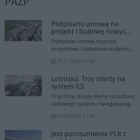
PAŻP
Podpisano umowę na
projekt i budowę nowych
obiektów na radomskim
Podspiano umowę na prace
lotnisku
projektowe i budowlane budynku
Lotniskowej Służby Ratowniczo-
25.11.2020 11:08
Gaśniczej (LSRG) i wieży Polskiej
Agencji Żeglugi Powietrznej (PAŻP)
Lotnisko. Trzy oferty na
na lotnisku w Radomiu. Wygrała
system ILS
firma Anna-Bud sp. z o. o. z
Warszawy.
Trzy firmy złożyły oferty na budowę
radiowego systemu nawigacyjnego
wspomagającego lądowanie
07.08.2019 11:43
samolotu (ILS/DME) na lotnisku.
Jest porozumienie PLR z