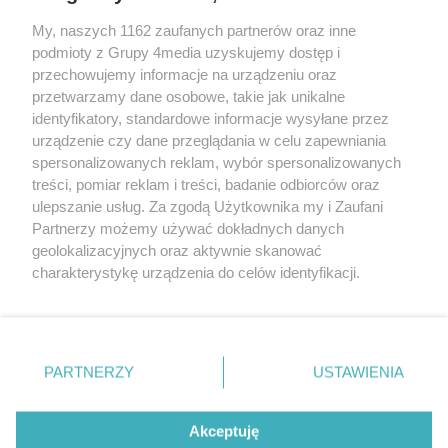
My, naszych 1162 zaufanych partnerów oraz inne
podmioty z Grupy 4media uzyskujemy dostęp i
przechowujemy informacje na urządzeniu oraz
przetwarzamy dane osobowe, takie jak unikalne
identyfikatory, standardowe informacje wysyłane przez
urządzenie czy dane przeglądania w celu zapewniania
spersonalizowanych reklam, wybór spersonalizowanych
Redakcja
Reklama
Prywatność
Praca Łódź
treści, pomiar reklam i treści, badanie odbiorców oraz
the:protocol
ulepszanie usług. Za zgodą Użytkownika my i Zaufani
Partnerzy możemy używać dokładnych danych
geolokalizacyjnych oraz aktywnie skanować
charakterystykę urządzenia do celów identyfikacji.
Ponieważ cenimy Twoją prywatność, prosimy o zgodę na
Szukaj
korzystanie z tych technologii poprzez kliknięcie
„Akceptuję”. Zgoda jest dobrowolna i zawsze możesz ją
zmienić/wycofać klikając przycisk ustawień prywatności
Facebook.com
Youtube.com
PARTNERZY
USTAWIENIA
znajdujący się w lewym dolnym rogu strony
. Niektóre
rodzaje przetwarzania danych nie wymagają zgody
użytkownika, ale masz prawo sprzeciwić się takiemu
Akceptuję
przetwarzaniu. Preferencje będą miały zastosowania tylko