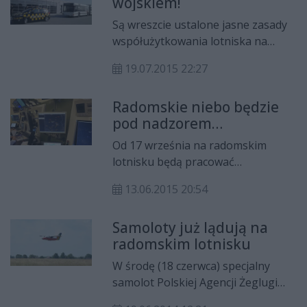
wojskiem!
Są wreszcie ustalone jasne zasady
współużytkowania lotniska na
Sadkowie przez obie strony -
19.07.2015 22:27
wojskową i cywilną. Wczoraj w tej
sprawie z Dorotą Sidorko,
Radomskie niebo będzie
Prezesem Portu Lotniczego Radom
pod nadzorem
spotkał się w Radomiu Szef
kontrolerów.
Zarządu Wojsk Lotniczych, gen.
Od 17 września na radomskim
bryg. pil. Tomasz Drewniak.
lotnisku będą pracować
kontrolerzy lotu, szkoleni obecnie
13.06.2015 20:54
w siedzibie Państwowej Agencji
Żeglugi Powietrznej w Warszawie.
Samoloty już lądują na
Ponieważ linie Air Baltic
radomskim lotnisku
rozpoczynają regularne loty z
Portu Lotniczego Radom już od 1
W środę (18 czerwca) specjalny
września, przez 17 dni loty będą
samolot Polskiej Agencji Żeglugi
obsługiwali pracownicy lotniskowej
Powietrznej dokonał oblotu