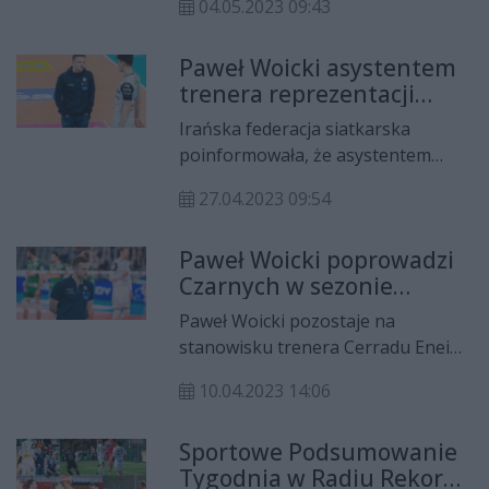
04.05.2023 09:43
selekcjonera reprezentacji Iranu.
Paweł Woicki asystentem
trenera reprezentacji
Iranu?
Irańska federacja siatkarska
poinformowała, że asystentem
selekcjonera tamtejszej
27.04.2023 09:54
reprezentacji został... Paweł Woicki,
czyli aktualny szkoleniowiec
Paweł Woicki poprowadzi
Cerradu Enei Czarnych Radom.
Czarnych w sezonie
2023/24
Paweł Woicki pozostaje na
stanowisku trenera Cerradu Enei
Czarnych Radom. Szkoleniowiec
10.04.2023 14:06
poprowadzi drużynę w sezonie
2023/24 PlusLigi.
Sportowe Podsumowanie
Tygodnia w Radiu Rekord -