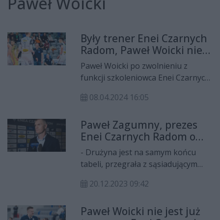
Paweł Woicki
Były trener Enei Czarnych
Radom, Paweł Woicki nie
zostanie radnym. Zdobył
Paweł Woicki po zwolnieniu z
36 głosów
funkcji szkoleniowca Enei Czarnych
Radom postanowił wziąć udział w
08.04.2024 16:05
wyborach samorządowych.
Kandydował do rady miejskiej
Paweł Zagumny, prezes
Olsztyna i... zdobył 36 głosów.
Enei Czarnych Radom o
zwolnieniu trenera Pawła
- Drużyna jest na samym końcu
Woickiego: - Musieliśmy
tabeli, przegrała z sąsiadującym
podjąć taką decyzję
zespołem bijącym się również o
20.12.2023 09:42
utrzymanie. Stąd taka, a nie inna
decyzja - mówi o zwolnieniu trenera
Paweł Woicki nie jest już
Pawła Woickiego prezes Enei