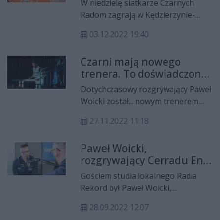
W niedzielę siatkarze Czarnych
Radom zagrają w Kędzierzynie-
Koźlu. W roli trenera zadebiutuje
03.12.2022 19:40
Paweł Woicki. Tymczasem we
wtorek radomianie rozegrają
Czarni mają nowego
kolejny mecz.
trenera. To doświadczony
rozgrywający, Paweł
Dotychczasowy rozgrywający Paweł
Woicki
Woicki został... nowym trenerem
Cerradu Enei Czarnych Radom!
27.11.2022 11:18
Zakończył karierę zawodniczą i
zastąpił na stanowisku Jacka
Paweł Woicki,
Nawrockiego.
rozgrywający Cerradu Enei
Czarnych Radom:
Gościem studia lokalnego Radia
Determinacji nam na
Rekord był Paweł Woicki,
pewno nie zabraknie
rozgrywający Cerradu Enei
28.09.2022 12:07
Czarnych Radom, który mówił o