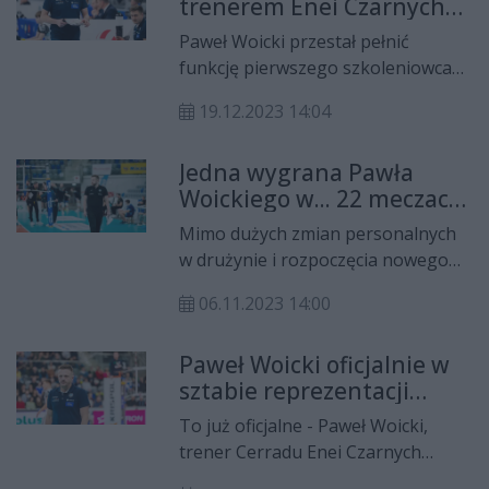
trenerem Enei Czarnych
Czarnych Radom, Paweł Zagumny.
Radom!
Paweł Woicki przestał pełnić
funkcję pierwszego szkoleniowca
Enei Czarnych Radom! Przez ponad
19.12.2023 14:04
rok w 30 meczach zanotował... dwa
zwycięstwa.
Jedna wygrana Pawła
Woickiego w... 22 meczach
Czarnych Radom!
Mimo dużych zmian personalnych
w drużynie i rozpoczęcia nowego
sezonu, Czarni Radom dalej
06.11.2023 14:00
przegrywają w PlusLidze. Paweł
Woicki jako szkoleniowiec
Paweł Woicki oficjalnie w
radomskiej ekipy zanotował
sztabie reprezentacji
zaledwie jeden triumf w... 22
Iranu
meczach.
To już oficjalne - Paweł Woicki,
trener Cerradu Enei Czarnych
Radom został asystentem