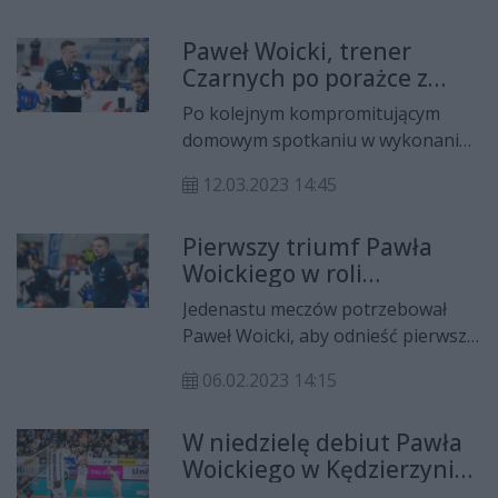
Czarnych.
pierwszej ligi. Stres temu
Paweł Woicki, trener
towarzyszący jest przeogromny -
Czarnych po porażce z
mówi Paweł Woicki, szkoleniowiec
GKS-em: - Zaczęliśmy grać
Cerradu Enei Czarnych Radom,
Po kolejnym kompromitującym
w siatkówkę dopiero przy
którzy wciąż walczą o utrzymanie w
domowym spotkaniu w wykonaniu
stanie 17:10 w drugim
PlusLidze.
Cerradu Enei Czarnych Radom
secie
12.03.2023 14:45
długo na pytania dziennikarzy
odpowiadał trener Paweł Woicki.
Pierwszy triumf Pawła
Tym razem radomianie przegrali
Woickiego w roli
0:3 z GKS-em Katowice. Zobaczcie
szkoleniowca Czarnych
WIDEO!
Jedenastu meczów potrzebował
Paweł Woicki, aby odnieść pierwsze
zwycięstwo w roli szkoleniowca
06.02.2023 14:15
Cerradu Enei Czarnych Radom.
W niedzielę debiut Pawła
Woickiego w Kędzierzynie-
Koźlu