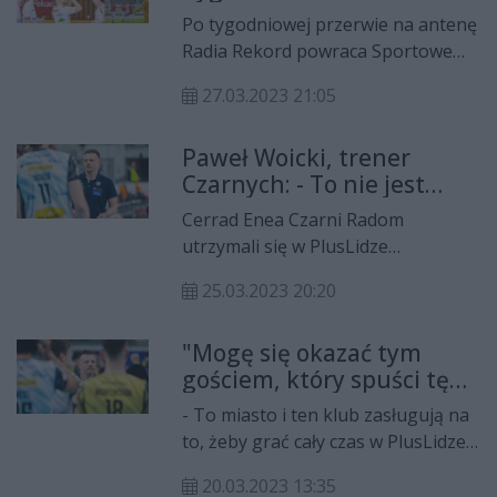
27.03.23 [POSŁUCHAJ]
Po tygodniowej przerwie na antenę
Radia Rekord powraca Sportowe
Podsumowanie Tygodnia. Jak co
27.03.2023 21:05
poniedziałek dziennikarze portalu -
Cozadzien.pl analizują i omawiają
Paweł Woicki, trener
wydarzenia weekendowe z
Czarnych: - To nie jest
udziałem radomskich sportowców.
powód do wstydu
Zapraszamy do odsłuchania!
Cerrad Enea Czarni Radom
utrzymali się w PlusLidze
wygrywając jak dotąd (do
25.03.2023 20:20
rozegrania pozostała jeszcze jedna
kolejka) zaledwie trzy mecze i
"Mogę się okazać tym
przegrywając 26. - To nie jest
gościem, który spuści tę
powód do wstydu. Robimy
drużynę do pierwszej ligi.
wszystko, co możemy żeby grać
- To miasto i ten klub zasługują na
Stres jest przeogromny" -
dobrze. Tak to wygląda... nie
to, żeby grać cały czas w PlusLidze,
mówi Paweł Woicki, trener
będziemy chodzić i się wstydzić -
a ja mogę się okazać tym gościem,
Czarnych
skomentował Paweł Woicki, trener
20.03.2023 13:35
który spuści tę drużynę do