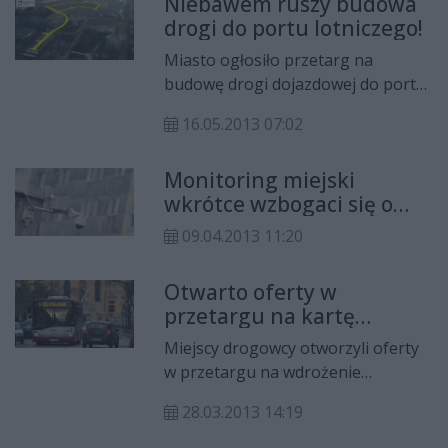
Niebawem ruszy budowa
drogi do portu lotniczego!
Miasto ogłosiło przetarg na
budowę drogi dojazdowej do portu
lotniczego. W tym roku zostaną
16.05.2013 07:02
wykonane prace za 1,5 mln zł -
powstanie część zaprojektowanych
Monitoring miejski
miejsc postojowych. Całkowity
wkrótce wzbogaci się o
koszt tej inwestycji jest szacowany
cztery nowe kamery
na 6-7 mln zł.
09.04.2013 11:20
Otwarto oferty w
przetargu na kartę
miejską
Miejscy drogowcy otworzyli oferty
w przetargu na wdrożenie
radomskiej karty miejskiej i
28.03.2013 14:19
Systemu Dynamicznej Informacji
Pasażerskiej. Zamówieniem tym są