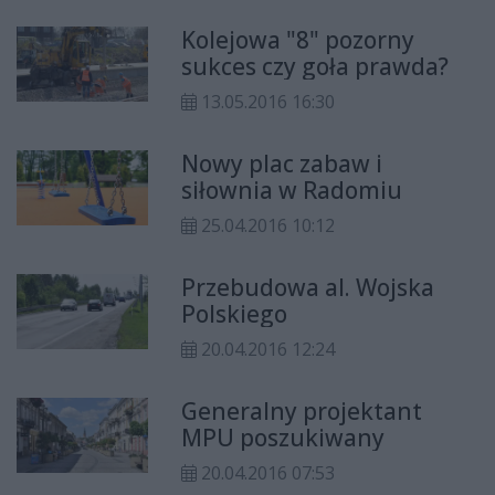
800 ofert.
sektorów Radomia, na które miasto
Kolejowa "8" pozorny
jest podzielone. Umowa będzie
sukces czy goła prawda?
obowiązywać przez 33 miesiące.
13.05.2016 16:30
Nowy plac zabaw i
siłownia w Radomiu
25.04.2016 10:12
Przebudowa al. Wojska
Polskiego
20.04.2016 12:24
Generalny projektant
MPU poszukiwany
20.04.2016 07:53