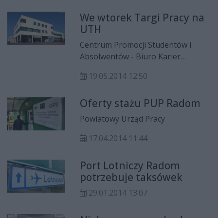
We wtorek Targi Pracy na
UTH
Centrum Promocji Studentów i
Absolwentów - Biuro Karier
Uniwersytetu Technologiczno-
19.05.2014 12:50
Humanistycznego im. K. Pułaskiego
w Radomiu zaprasza firmy
Oferty stażu PUP Radom
oferujące pracę oraz osoby
poszukujące pracy, staży, praktyk
Powiatowy Urząd Pracy
na TARGI PRACY.
17.04.2014 11:44
Port Lotniczy Radom
potrzebuje taksówek
29.01.2014 13:07