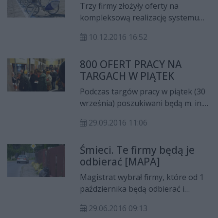
Trzy firmy złożyły oferty na
kompleksową realizację systemu
Radomskiego Roweru Miejskiego.
10.12.2016 16:52
Każda z nich proponuje ustawienie
w mieście 25 stacji. Na każdej z nich
800 OFERT PRACY NA
ma się znaleźć minimum 10
TARGACH W PIĄTEK
rowerów.
Podczas targów pracy w piątek (30
września) poszukiwani będą m. in.
operatorzy różnego rodzaju
29.09.2016 11:06
maszyn i obrabiarek, kierowcy i
pracownicy budowlani. Problemów
Śmieci. Te firmy będą je
ze znalezieniem zatrudnienia na
odbierać [MAPA]
tagach nie powinni mieć
konsultanci i opiekunowie osób
Magistrat wybrał firmy, które od 1
starszych. Praca czekać będzie też
października będą odbierać i
na handlowców i pracowników
transportować odpady komunalne
produkcji. Łącznie przygotowano
29.06.2016 09:13
od radomian. Dotyczy to pięciu