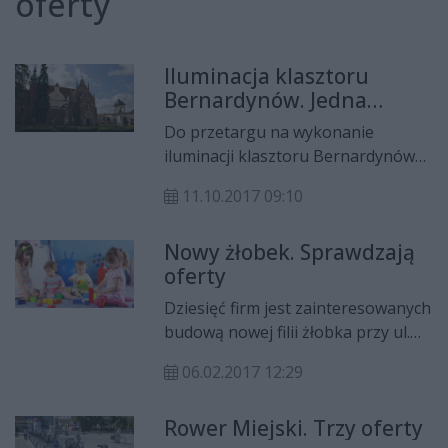
oferty
Iluminacja klasztoru
Bernardynów. Jedna
oferta
Do przetargu na wykonanie
iluminacji klasztoru Bernardynów
zgłosiła się jedna firma. Wykonanie
11.10.2017 09:10
prac oferuje za blisko 370 tys. zł.
Nowy żłobek. Sprawdzają
oferty
Dziesięć firm jest zainteresowanych
budową nowej filii żłobka przy ul.
Michałowskiej. Urząd Miejski
06.02.2017 12:29
zakończył przyjmowanie ofert.
Rower Miejski. Trzy oferty