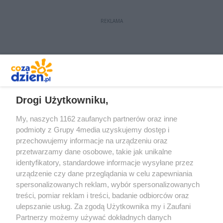
REKLAMA
REKLAMA
Drogi Użytkowniku,
My, naszych 1162 zaufanych partnerów oraz inne
podmioty z Grupy 4media uzyskujemy dostęp i
przechowujemy informacje na urządzeniu oraz
przetwarzamy dane osobowe, takie jak unikalne
identyfikatory, standardowe informacje wysyłane przez
urządzenie czy dane przeglądania w celu zapewniania
spersonalizowanych reklam, wybór spersonalizowanych
Redakcja
Reklama
Prywatność
Praca Łódź
treści, pomiar reklam i treści, badanie odbiorców oraz
the:protocol
ulepszanie usług. Za zgodą Użytkownika my i Zaufani
Partnerzy możemy używać dokładnych danych