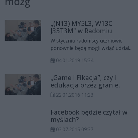
mozg
„(N13) MY5L3, W13C
J35T3M" w Radomiu
W styczniu radomscy uczniowie
ponownie będą mogli wziąć udział
w interaktywnej wystawie "Mózg",
04.01.2019 15:34
na którą zaprasza Zespół Szkół
Technicznych w Radomiu. Tym
„Game i Fikacja”, czyli
razem wystawa będzie poświęcona
edukacja przez granie.
emocjom.
22.01.2016 11:23
Facebook będzie czytał w
myślach?
03.07.2015 09:37