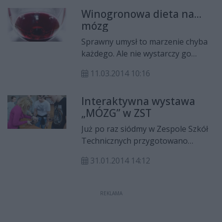
Winogronowa dieta na...
mózg
Sprawny umysł to marzenie chyba
każdego. Ale nie wystarczy go
ćwiczyć. Trzeba też dostarczyć mu
11.03.2014 10:16
odpowiedniego paliwa.
Interaktywna wystawa
„MÓZG” w ZST
Już po raz siódmy w Zespole Szkół
Technicznych przygotowano
interaktywną wystawę z cyklu
31.01.2014 14:12
„MÓZG”. Tym razem uczniowie
prezentują metody skutecznego
uczenia się.
REKLAMA