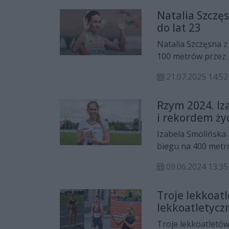
Natalia Szczę
do lat 23
Natalia Szczęsna 
100 metrów przez 
Bergen. W zmagania
21.07.2025 14:52
Rzym 2024. Iz
i rekordem ży
Izabela Smolińska
biegu na 400 metr
09.06.2024 13:35
Troje lekkoa
lekkoatletycz
Troje lekkoatletó