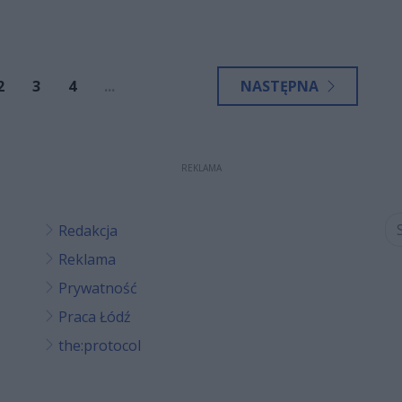
 rozstawionym z nr 1 Michele Baldassim.
2
3
4
...
NASTĘPNA
REKLAMA
Redakcja
Reklama
Prywatność
Praca Łódź
the:protocol