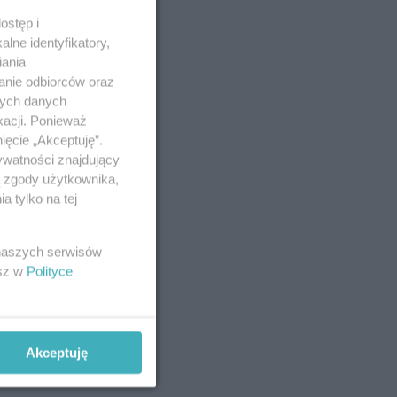
ostęp i
lne identyfikatory,
iania
anie odbiorców oraz
nych danych
kacji. Ponieważ
ięcie „Akceptuję”.
ywatności znajdujący
ą zgody użytkownika,
 tylko na tej
 naszych serwisów
esz w
Polityce
Akceptuję