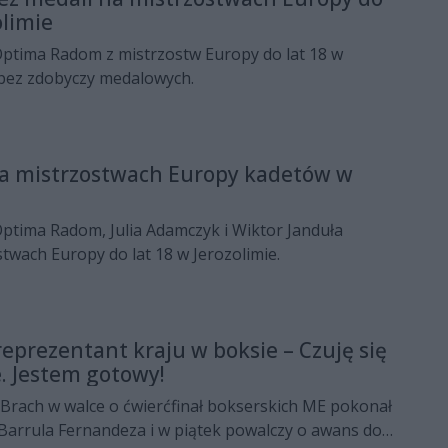
olimie
Optima Radom z mistrzostw Europy do lat 18 w
 bez zdobyczy medalowych.
a mistrzostwach Europy kadetów w
ptima Radom, Julia Adamczyk i Wiktor Janduła
stwach Europy do lat 18 w Jerozolimie.
reprezentant kraju w boksie – Czuję się
. Jestem gotowy!
Brach w walce o ćwierćfinał bokserskich ME pokonał
Barrula Fernandeza i w piątek powalczy o awans do