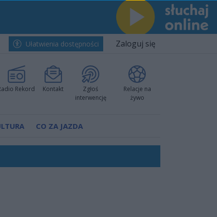
Zaloguj się
Ułatwienia dostępności
Radio Rekord
Kontakt
Zgłoś
Relacje na
interwencję
żywo
ULTURA
CO ZA JAZDA
h i pewnie wygrali przy Struga
nkurencyjne w Ustce!
 decyzję prokuratury