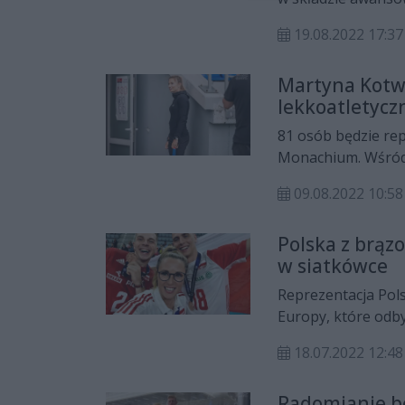
19.08.2022 17:37
Martyna Kotw
lekkoatletycz
81 osób będzie re
Monachium. Wśród 
Optima Radom!
09.08.2022 10:58
Polska z brą
w siatkówce
Reprezentacja Pols
Europy, które odby
przedstawiciele C
18.07.2022 12:48
Radomianie b