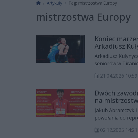
Strona główna
Artykuły
Tag: mistrzostwa Europy
mistrzostwa Europy
Koniec marze
Arkadiusz Kuł
Arkadiusz Kułynyc
seniorów w Tiranie
Radom przegrał sw
21.04.2026 10:59
Abbasovem.
Dwóch zawodn
na mistrzostw
Jakub Abramczyk i
powołania do repre
przełajowych, któr
02.12.2025 14:21