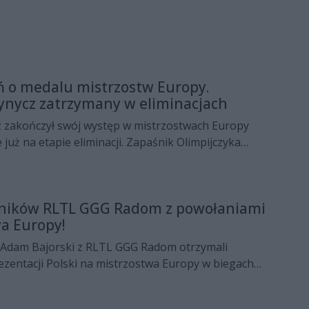
ń o medalu mistrzostw Europy.
ynycz zatrzymany w eliminacjach
z zakończył swój występ w mistrzostwach Europy
 już na etapie eliminacji. Zapaśnik Olimpijczyka
oją walkę z reprezentantem Azerbejdżanu, Islamem
ików RLTL GGG Radom z powołaniami
a Europy!
 Adam Bajorski z RLTL GGG Radom otrzymali
zentacji Polski na mistrzostwa Europy w biegach
e odbędą się 14 grudnia na południu Portugalii.