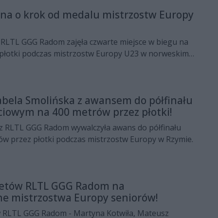
sna o krok od medalu mistrzostw Europy
z RLTL GGG Radom zajęła czwarte miejsce w biegu na
płotki podczas mistrzostw Europy U23 w norweskim
ch wzięli też udział Adam Bajorski i Julia Adamczyk.
abela Smolińska z awansem do półfinału
ciowym na 400 metrów przez płotki!
 z RLTL GGG Radom wywalczyła awans do półfinału
ów przez płotki podczas mistrzostw Europy w Rzymie.
tletów RLTL GGG Radom na
ne mistrzostwa Europy seniorów!
w RLTL GGG Radom - Martyna Kotwiła, Mateusz