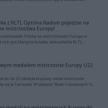
iła z RLTL Optima Radom pojedzie na
ne mistrzostwa Europy!
prezentowało Polskę na mistrzostwach Europy w
nich jest Martyna Kotwiła, lekkoatletka RLTL
zowym medalem mistrzostw Europy U22
ki do lat 22 zdobyła brązowy medal mistrzostw
ły się w Tarnowie. W składzie "Biało-Czerwonych" byli
erradu Enei Czarnych Radom.
ez medali na mistrzostwach Europy do