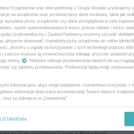
mpijczyka Radom gotowi do startu w
fanych partnerów oraz inne podmioty z Grupy 4media uzyskujemy d
h Europy
cje na urządzeniu oraz przetwarzamy dane osobowe, takie jak unika
rkadiusz Kułynycz od piątku rozpoczynają rywalizację
je wysyłane przez urządzenie czy dane przeglądania w celu zapewn
klam, wybór spersonalizowanych treści, pomiar reklam i treści, bad
ych mistrzostw Europy. Te odbędą się w chorwackim
 zgodą Użytkownika my i Zaufani Partnerzy możemy używać dokład
az aktywnie skanować charakterystykę urządzenia do celów identyfi
ść, prosimy o zgodę na korzystanie z tych technologii poprzez klikn
a i zawsze możesz ją zmienić/wycofać klikając przycisk ustawień pr
ła srebrną medalistką niemieckich
ogu strony
. Niektóre rodzaje przetwarzania danych nie wymagaj
nych Mistrzostw Europy!
iwić się takiemu przetwarzaniu. Preferencje będą miały zastosowania
 Kotwiła nie pobiegła w finale sztafety 4x100 m
 Europy, ale była jej członkinią podczas
szymi informacjami, abyś mógł świadomie i komfortowo korzystać z
u i dlatego - ona też uzyskała medal w Monachium!
gółowe informacje dotyczące przetwarzania Twoich danych znajdzi
s
. oraz po kliknięciu w „Ustawienia”.
ta 4x100 metrów z Martyną Kotwiłą z
adom w składzie w finale ME!
USTAWIENIA
x100 metrów z Martyną Kotwiłą z RLTL Optima Radom
wała do finału mistrzostw Europy w Monachium.