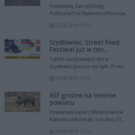
przebudowy drogi
Powiatowy Zarząd Dróg
Publicznych w Radomiu informuje,
że w związku z prowadzoną
23.08.2019 15:01
przebudową drogi powiatowej nr
3519W Lewaszówka - Poświętne, w
Szydłowiec. Street Food
sobotę 24 sierpnia zostanie
Festiwal już w ten
zamknięty dla ruchu odcinek drogi
weekend
w m. Poświętne: od drogi
Takich sierpniowych dni w
wojewódzkiej nr 737 do
Szydłowcu jeszcze nie było. Przez
skrzyżowania z drogą gminną na
cały weekend 23-25 sierpnia, Rynek
wysokości cmentarza.
23.08.2019 11:41
Wielki będzie pachnieć orientalną
kuchnią i wieloma innymi
ASF groźne na terenie
specjałami, a na ustawionej scenie
powiatu
wystąpią artyści.
Powiatowy Lekarz Weterynarii w
Radomiu informuje, iż w dniu 21
sierpnia otrzymał z Państwowego
23.08.2019 11:20
Instytutu Weterynaryjnego-