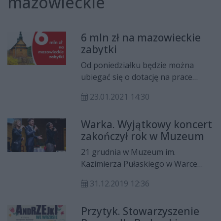
mazowieckie
6 mln zł na mazowieckie
zabytki
Od poniedziałku będzie można
ubiegać się o dotację na prace
konserwatorskie, restauratorskie
23.01.2021 14:30
lub roboty budowlane przy
mazowieckich zabytkach. – Na
Warka. Wyjątkowy koncert
ratowanie dziedzictwa kulturowego
zakończył rok w Muzeum
Mazowsza przeznaczymy 6 mln zł –
podkreśla marszałek Adam Struzik.
21 grudnia w Muzeum im.
Nabór wniosków potrwa do 22
Kazimierza Pułaskiego w Warce
lutego.
odbył się XXII „Wieczór z Kulturą",
31.12.2019 12:36
którym zakończono muzealny i
artystyczny rok 2019 w instytucji
Przytyk. Stowarzyszenie
kultury współprowadzonej przez