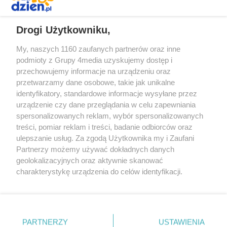
REKLAMA
Drogi Użytkowniku,
My, naszych 1160 zaufanych partnerów oraz inne
podmioty z Grupy 4media uzyskujemy dostęp i
przechowujemy informacje na urządzeniu oraz
przetwarzamy dane osobowe, takie jak unikalne
identyfikatory, standardowe informacje wysyłane przez
urządzenie czy dane przeglądania w celu zapewniania
spersonalizowanych reklam, wybór spersonalizowanych
Redakcja
Reklama
Prywatność
Praca Łódź
treści, pomiar reklam i treści, badanie odbiorców oraz
the:protocol
ulepszanie usług. Za zgodą Użytkownika my i Zaufani
Partnerzy możemy używać dokładnych danych
geolokalizacyjnych oraz aktywnie skanować
charakterystykę urządzenia do celów identyfikacji.
Ponieważ cenimy Twoją prywatność, prosimy o zgodę na
Szukaj
korzystanie z tych technologii poprzez kliknięcie
„Akceptuję”. Zgoda jest dobrowolna i zawsze możesz ją
zmienić/wycofać klikając przycisk ustawień prywatności
Facebook.com
Youtube.com
PARTNERZY
USTAWIENIA
znajdujący się w lewym dolnym rogu strony
. Niektóre