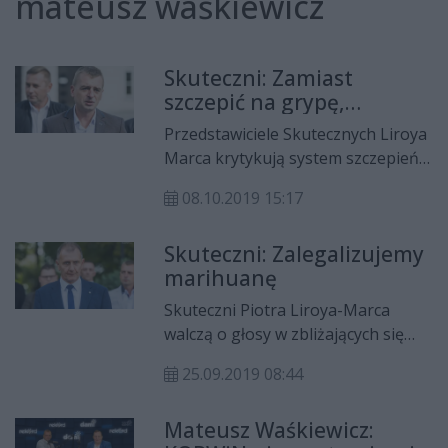
mateusz waśkiewicz
Skuteczni: Zamiast
szczepić na grypę,
wprowadźmy profilaktykę
Przedstawiciele Skutecznych Liroya
Marca krytykują system szczepień
seniorów przeciwko grypie.
08.10.2019 15:17
Mateusz Waśkiewicz uważa, że
szczepienia przeciwko grypie
Skuteczni: Zalegalizujemy
Polakom są niepotrzebne, a w
marihuanę
Radomiu zamiast wydawać 160
tysięcy złotych na szczepionki
Skuteczni Piotra Liroya-Marca
można by wspierać profilaktykę
walczą o głosy w zbliżających się
zdrowotną.
wyborach do Sejmu RP. Liderem
25.09.2019 08:44
listy jest doktor Hubert Czerniak,
który stwierdził, że należy oddać
Mateusz Waśkiewicz:
władzę w ręce narodu. Skuteczni