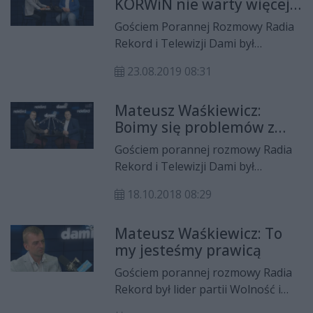
KORWiN nie warty więcej
wnioskują również, m.in. o
jak 4%
legalizację marihuany.
Gościem Porannej Rozmowy Radia
Rekord i Telewizji Dami był
Mateusz Waśkiewicz, Skuteczni
23.08.2019 08:31
Piotra Liroya-Marca. Rozmawiał
Łukasz Molenda.
Mateusz Waśkiewicz:
Boimy się problemów z
wyborami
Gościem porannej rozmowy Radia
Rekord i Telewizji Dami był
Mateusz Waśkiewicz z Radomskiej
18.10.2018 08:29
Prawicy. Rozmawiał Łukasz
Molenda.
Mateusz Waśkiewicz: To
my jesteśmy prawicą
Gościem porannej rozmowy Radia
Rekord był lider partii Wolność i
radomskiej prawicy Mateusz