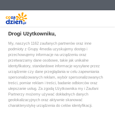
REKLAMA
Drogi Użytkowniku,
My, naszych 1162 zaufanych partnerów oraz inne
podmioty z Grupy 4media uzyskujemy dostęp i
przechowujemy informacje na urządzeniu oraz
przetwarzamy dane osobowe, takie jak unikalne
identyfikatory, standardowe informacje wysyłane przez
urządzenie czy dane przeglądania w celu zapewniania
spersonalizowanych reklam, wybór spersonalizowanych
Redakcja
Reklama
Prywatność
Praca Łódź
treści, pomiar reklam i treści, badanie odbiorców oraz
the:protocol
ulepszanie usług. Za zgodą Użytkownika my i Zaufani
Partnerzy możemy używać dokładnych danych
geolokalizacyjnych oraz aktywnie skanować
charakterystykę urządzenia do celów identyfikacji.
Ponieważ cenimy Twoją prywatność, prosimy o zgodę na
Szukaj