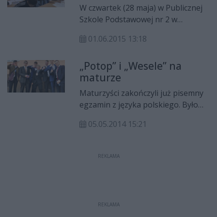
W czwartek (28 maja) w Publicznej
Szkole Podstawowej nr 2 w
Radomiu odbył się finał XIII
01.06.2015 13:18
regionalnego konkursu
matematycznego "Mały Mistrz
„Potop” i „Wesele” na
Matematyki" dla klas III.
maturze
Współorganizatorem konkursu
była PSP nr 25. Wydarzenie swoim
Maturzyści zakończyli już pisemny
patronatem objął prezydent
egzamin z języka polskiego. Było
Radomia Radosław Witkowski.
„Wesele” i „Potop”. Młodzieży wiele
05.05.2014 15:21
problemów przysporzyło
określenie funkcji zdania w tekście
o miłości.
REKLAMA
REKLAMA