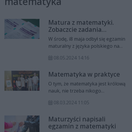
matematyka
Matura z matematyki.
Zobaczcie zadania
[ARKUSZ]
W środę, i8 maja odbył się egzamin
maturalny z języka polskiego na
poziomie podstawowym. Jak
08.05.2024 14:16
wyglądały arkusze? Zobaczcie!
Matematyka w praktyce
O tym, że matematyka jest królową
nauk, nie trzeba nikogo
przekonywać. Teraz dowiedzieliśmy
08.03.2024 11:05
się, że w regionie radomskim jest
wielu zdolnych młodych
Maturzyści napisali
matematyków.
egzamin z matematyki