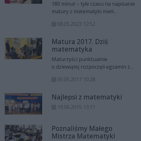
180 minut – tyle czasu na napisanie
matury z matematyki mieli
absolwenci liceów. Zapytaliśmy ich
08.05.2023 12:52
o nastroje przed i po egzaminie.
Matura 2017. Dziś
matematyka
Maturzyści punktualnie
o dziewiątej rozpoczęli egzamin z
matematyki, który dla wielu jest
05.05.2017 10:28
największym wyzwaniem.
Najlepsi z matematyki
19.06.2015 13:11
Poznaliśmy Małego
Mistrza Matematyki