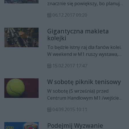
znacznie się powiększy, bo planuje
przejąć 12 centrów handlowych w
06.12.2017 09:20
Polsce, w tym M1 w Radomiu.
Działania zostały podzielone na
Gigantyczna makieta
trzy transze, z których ostatnia
kolejki
będzie zrealizowana w 2020 roku.
Transakcja jest warta 692 mln euro.
To będzie istny raj dla fanów kolei.
W weekend w M1 ruszy wystawa,
na której zobaczymy elementem
15.02.2017 17:47
m.in. gigantyczną makietę imitującą
autentyczny świat sieci kolejowej.
W sobotę piknik tenisowy
W sobotę (5 września) przed
Centrum Handlowym M1 /wejście
od strony Praktikera/ odbędzie się
04.09.2015 10:11
rodzinny Piknik Tenisowy.
Organizatorem imprezy jest RKT
Podejmij Wyzwanie
Return.