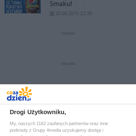
Smaku!
20.08.2015 22:39
REKLAMA
REKLAMA
REKLAMA
Drogi Użytkowniku,
My, naszych 1162 zaufanych partnerów oraz inne
podmioty z Grupy 4media uzyskujemy dostęp i