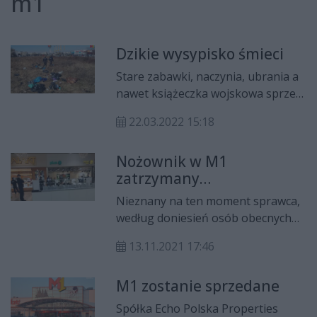
m1
Dzikie wysypisko śmieci
Stare zabawki, naczynia, ubrania a
nawet książeczka wojskowa sprzed
66 lat! Miejski Zarząd Dróg i
22.03.2022 15:18
Komunikacji ujawnił kolejne dzikie
wysypisko śmieci, i to w mieście.
Nożownik w M1
zatrzymany
[AKTUALIZACJA]
Nieznany na ten moment sprawca,
według doniesień osób obecnych
na miejscu, wziął zakładniczkę w
13.11.2021 17:46
jednym ze sklepów w centrum
handlowym przy ul.
M1 zostanie sprzedane
Grzecznarowskiego.
Spółka Echo Polska Properties