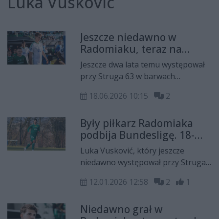
Luka Vuskovic
Jeszcze niedawno w
Radomiaku, teraz na
mistrzostwach świata
Jeszcze dwa lata temu występował
przeciwko Kane'owi i
przy Struga 63 w barwach
Bellinghamowi!
Radomiaka Radom, a dziś
18.06.2026 10:15
2
reprezentuje Chorwację na
mistrzostwach świata. Luka
Były piłkarz Radomiaka
Vusković zaliczył debiut w
podbija Bundesligę. 18-
najważniejszej imprezie
latek lepszy od Harry'ego
reprezentacyjnej podczas meczu
Luka Vusković, który jeszcze
Kane'a
przeciwko Anglii.
niedawno występował przy Struga,
został sensacyjnym zwycięzcą
12.01.2026 12:58
2
1
głosowania na piłkarza rundy w
niemieckiej elicie. 18-letni obrońca
Niedawno grał w
pokonał w plebiscycie słynnego