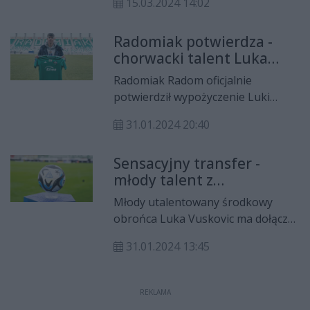
15.03.2024 14:02
reprezentacji - kolejno Chorwacji
U19, Wysp Zielonego Przylądka i
Radomiak potwierdza -
Gwinei Bissau.
chorwacki talent Luka
Vušković wypożyczony z
Radomiak Radom oficjalnie
Tottenhamu!
potwierdził wypożyczenie Luki
Vuskovicia z Tottenhamu Hotspur!
31.01.2024 20:40
To niewątpliwie sensacyjny ruch
transferowy "Zielonych".
Sensacyjny transfer -
młody talent z
Tottenhamu dołączy do
Młody utalentowany środkowy
Radomiaka Radom?!
obrońca Luka Vuskovic ma dołączyć
do Radomiaka Radom! "Zieloni"
31.01.2024 13:45
chcą wypożyczyć 16-latka, którego
we wrześniu 2023 roku Tottenham
Hotspur kupił za ok. 12 milionów
REKLAMA
funtów!