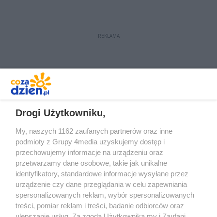
REKLAMA
REKLAMA
Drogi Użytkowniku,
My, naszych 1162 zaufanych partnerów oraz inne
podmioty z Grupy 4media uzyskujemy dostęp i
przechowujemy informacje na urządzeniu oraz
przetwarzamy dane osobowe, takie jak unikalne
identyfikatory, standardowe informacje wysyłane przez
urządzenie czy dane przeglądania w celu zapewniania
spersonalizowanych reklam, wybór spersonalizowanych
Redakcja
Reklama
Prywatność
Praca Łódź
treści, pomiar reklam i treści, badanie odbiorców oraz
the:protocol
ulepszanie usług. Za zgodą Użytkownika my i Zaufani