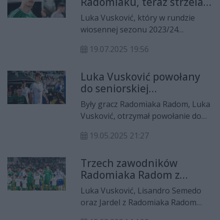
Radomiaku, teraz strzela
napastnika Bayernu Monachium.
w Tottenhamie!
Luka Vusković, który w rundzie
wiosennej sezonu 2023/24
występował w Radomiaku Radom,
19.07.2025 19:56
teraz strzela gole dla Tottenhamu
Hotspur!
Luka Vusković powołany
do seniorskiej
reprezentacji Chorwacji
Były gracz Radomiaka Radom, Luka
Vusković, otrzymał powołanie do
seniorskiej reprezentacji Chorwacji.
19.05.2025 21:27
Dla 18-latka to pierwsze tego typu
wyróżnienie w karierze.
Trzech zawodników
Radomiaka Radom z
powołaniami do
Luka Vusković, Lisandro Semedo
reprezentacji!
oraz Jardel z Radomiaka Radom
dostali powołani do swoich