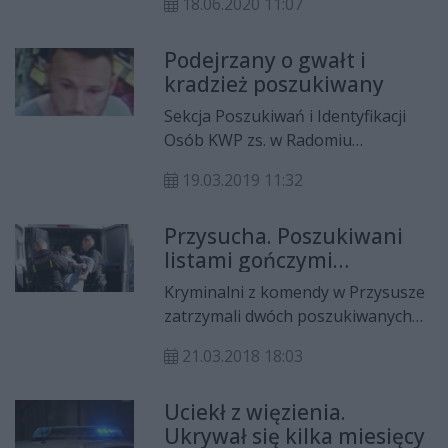
18.06.2020 11:07
gończym, którzy ukrywali się przed
wymiarem sprawiedliwości. Wszyscy
Podejrzany o gwałt i
trafi już do zakładu karnego.
kradzież poszukiwany
Sekcja Poszukiwań i Identyfikacji
Osób KWP zs. w Radomiu
poszukuje za zgwałcenia i
19.03.2019 11:32
kradzieże Tomasza Kosika. Za
mężczyzną wydany został
Przysucha. Poszukiwani
Europejski Nakaz Aresztowania
listami gończymi
przez Sąd Okręgowy w Radomiu.
zatrzymani
Kryminalni z komendy w Przysusze
zatrzymali dwóch poszukiwanych
mężczyzn, ukrywających się przed
21.03.2018 18:03
wymiarem sprawiedliwości. 35-latek
był poszukiwany do odbycia kary
Uciekł z więzienia.
roku więzienia, a 23-latek 6
Ukrywał się kilka miesięcy
miesięcy. Obaj trafili już do aresztu