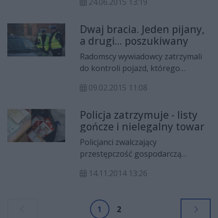
24.06.2015 13:19
pijany mężczyzna poszukiwany
dwoma listami gończymi. Natomiast
Dwaj bracia. Jeden pijany,
pasażer podejrzany jest o kradzież
a drugi... poszukiwany
łańcuszka.
Radomscy wywiadowcy zatrzymali
do kontroli pojazd, którego
kierowca był kompletnie pijany, a
09.02.2015 11:08
pasażer poszukiwany listem
gończym. Dwaj bracia trafili do
Policja zatrzymuje - listy
policyjnego aresztu.
gończe i nielegalny towar
Policjanci zwalczający
przestępczość gospodarczą
Komendy Miejskiej Policji w
14.11.2014 13:26
Radomiu zatrzymali pojazd, w
którym przewożono nielegalny
towar. Trzech mężczyzn jechało na
1
2
targowisko, by sprzedać wyroby