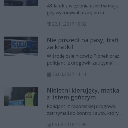
śledczego.
48-latek z więzienia uciekł w maju,
gdy wykonywał pracę poza
zakładem karnym; odsiadywał
22.11.2017 10:02
wyrok za zabójstwo. Poszukiwany
listem gończym teraz z powrotem
Nie poszedł na pasy, trafi
trafił za kratki, dzięki współpracy
za kratki!
policjantów z Radomia i Płońska.
W środę dzielnicowi z Pionek oraz
policjanci z drogówki zatrzymali
dwóch poszukiwanych po
30.03.2017 11:11
kontrolach drogowych.
Nieletni kierujący, matka
z listem gończym
Policjanci z radomskiej drogówki
zatrzymali do kontroli auto, którym
kierował nieletni bez prawa jazdy.
05.08.2016 12:05
Gdy przyjechała po niego matka