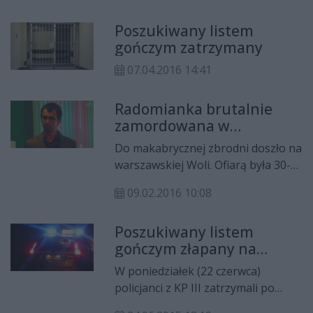
okazało się, że jest poszukiwana
Poszukiwany listem
listem gończym.
gończym zatrzymany
07.04.2016 14:41
Radomianka brutalnie
zamordowana w
Warszawie
Do makabrycznej zbrodni doszło na
warszawskiej Woli. Ofiarą była 30-
letnia radomianka, która na co
09.02.2016 10:08
dzień uczyła języka włoskiego i
hiszpańskiego. Podejrzanym o
Poszukiwany listem
dokonanie zbrodni jest Kajetan
gończym złapany na
Poznański.
"podwójnym gazie"
W poniedziałek (22 czerwca)
policjanci z KP III zatrzymali po
pościgu pojazd, którym kierował