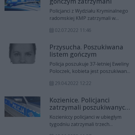
gończym zatrzymani
Policjanci z Wydziału Kryminalnego
radomskiej KMP zatrzymali w
minionym tygodniu dwóch
02.07.2022 11:46
mężczyzn poszukiwanych listami
gończymi. Pierwszego z mężczyzn,
Przysucha. Poszukiwana
43 latka, radomscy kryminalni
listem gończym
namierzyli na terenie Woli
Jabłońskiej, gdzie po pościgu został
Policja poszukuje 37-letniej Eweliny
zatrzymany. Drugi, 39-latek, został
Poloczek, kobieta jest poszukiwana
zatrzymany na terenie Konina, a
ws. kradzieży.
następnie obaj trafili do aresztów
29.04.2022 12:22
śledczych.
Kozienice. Policjanci
zatrzymali poszukiwanych
listem gończym
Kozieniccy policjanci w ubiegłym
tygodniu zatrzymali trzech
mężczyzn poszukiwanych listem