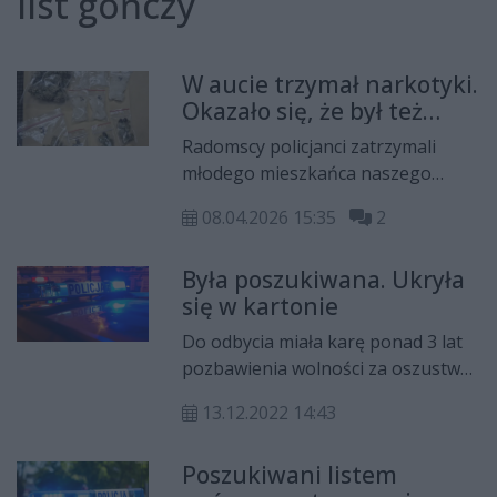
list gończy
W aucie trzymał narkotyki.
Okazało się, że był też
poszukiwany listem
Radomscy policjanci zatrzymali
gończym
młodego mieszkańca naszego
miasta, który posiadał przy sobie
08.04.2026 15:35
2
środki odurzające. W trakcie
zatrzymania, okazało się również,
Była poszukiwana. Ukryła
że mężczyzna był poszukiwany na
się w kartonie
podstawie listu gończego.
Do odbycia miała karę ponad 3 lat
pozbawienia wolności za oszustwa,
włamanie i posiadanie narkotyków.
13.12.2022 14:43
Poszukiwaną od blisko pół roku
kobietę policjanci znaleźli w
Poszukiwani listem
kartonie na strychu.