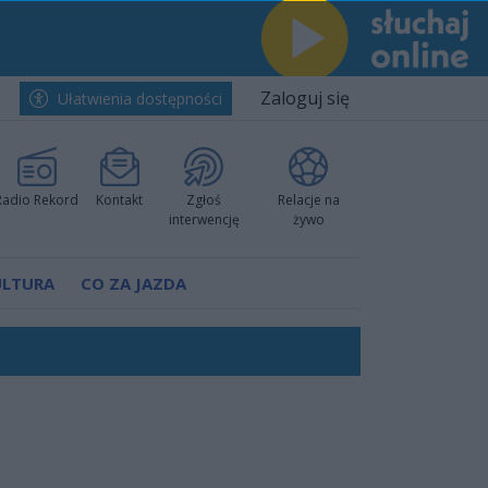
Zaloguj się
Ułatwienia dostępności
Radio Rekord
Kontakt
Zgłoś
Relacje na
interwencję
żywo
ULTURA
CO ZA JAZDA
nkurencyjne w Ustce!
ano umowę
Polski
 decyzję prokuratury
ów pokazali klasę
worzyć nową sportową tradycję"
ruchu