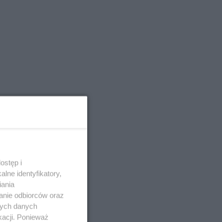
ostęp i
lne identyfikatory,
iania
anie odbiorców oraz
nych danych
kacji. Ponieważ