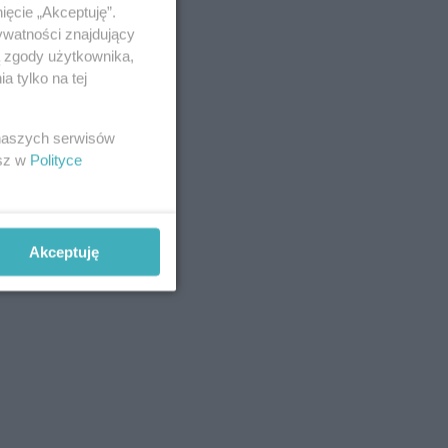
ięcie „Akceptuję”.
ywatności znajdujący
ą zgody użytkownika,
 tylko na tej
 naszych serwisów
esz w
Polityce
Akceptuję