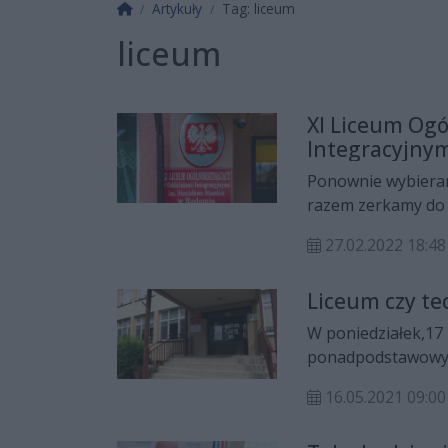
Strona główna
Artykuły
Tag: liceum
liceum
XI Liceum Ogó
Integracyjnym
Ponownie wybieramy
razem zerkamy do h
Integracyjnymi im. 
27.02.2022 18:48
Liceum czy t
W poniedziałek,17
ponadpodstawowych
16.05.2021 09:00