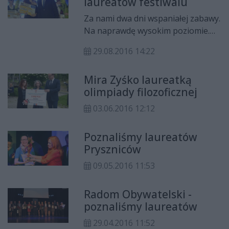
laureatów festiwalu
Za nami dwa dni wspaniałej zabawy.
Na naprawdę wysokim poziomie.
Już po raz XIV w Kozienicach odbył
29.08.2016 14:22
się festiwal im. Bogusława
Klimczuka. Po dwóch dniach
Mira Zyśko laureatką
zmagań w konkursie piosenki o
olimpiady filozoficznej
nagrodę B. Klimczuka zwyciężyła
Paulina Tarasińska z Końskich.
03.06.2016 12:12
Poznaliśmy laureatów
Pryszniców
09.05.2016 11:53
Radom Obywatelski -
poznaliśmy laureatów
29.04.2016 11:52