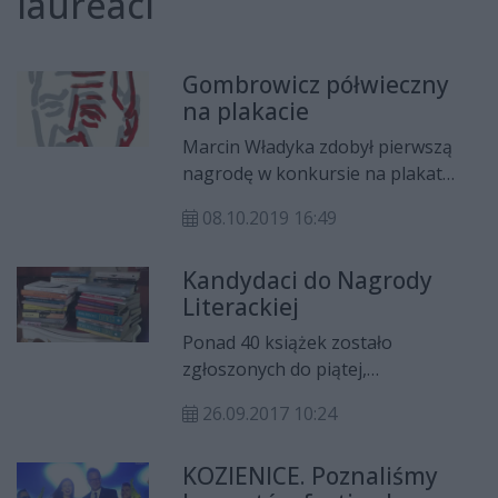
laureaci
Gombrowicz półwieczny
na plakacie
Marcin Władyka zdobył pierwszą
nagrodę w konkursie na plakat
"Gombrowicz półwieczny".
08.10.2019 16:49
Kandydaci do Nagrody
Literackiej
Ponad 40 książek zostało
zgłoszonych do piątej,
jubileuszowej, edycji Nagrody
26.09.2017 10:24
Literackiej Miasta Radomia.
KOZIENICE. Poznaliśmy