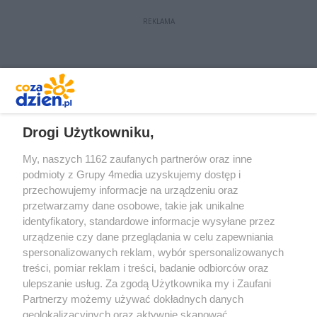
REKLAMA
REKLAMA
Drogi Użytkowniku,
My, naszych 1162 zaufanych partnerów oraz inne
podmioty z Grupy 4media uzyskujemy dostęp i
przechowujemy informacje na urządzeniu oraz
przetwarzamy dane osobowe, takie jak unikalne
identyfikatory, standardowe informacje wysyłane przez
urządzenie czy dane przeglądania w celu zapewniania
spersonalizowanych reklam, wybór spersonalizowanych
Redakcja
Reklama
Prywatność
Praca Łódź
treści, pomiar reklam i treści, badanie odbiorców oraz
the:protocol
ulepszanie usług. Za zgodą Użytkownika my i Zaufani
Partnerzy możemy używać dokładnych danych
geolokalizacyjnych oraz aktywnie skanować