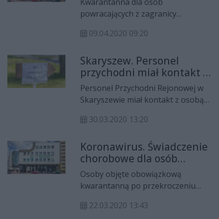
Kwarantanna dla osób
kwarantanny.
powracających z zagranicy
obejmuje teraz także
09.04.2020 09:20
współmieszkańców. Wszyscy,
którzy przechodzą taką
Skaryszew. Personel
obowiązkową kwarantannę, mają
przychodni miał kontakt z
prawo do świadczeń chorobowych
osobą zarażoną
– przypomina Zakład Ubezpieczeń
Personel Przychodni Rejonowej w
Społecznych.
Skaryszewie miał kontakt z osobą
zarażoną koronawirusem. Pięć
30.03.2020 13:20
osób z personelu przebywa
obecnie na kwarantannie i oczekuje
Koronawirus. Świadczenie
na wyniki testów.
chorobowe dla osób
powracających z zagranicy
Osoby objęte obowiązkową
kwarantanną po przekroczeniu
granicy mogą ubiegać się o
22.03.2020 13:43
świadczenia chorobowe. Aby je