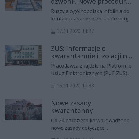
dzwonił. Nowe procedury
w sprawie kwarantanny
Ruszyła ogólnopolska infolinia do
kontaktu z sanepidem – informuje
Główny Inspektorat Sanitarny.
17.11.2020 11:27
Teraz informację o nałożonej
kwarantannie czy izolacji przekaże
ZUS: informacje o
automat, a zakażony może zgłosić
kwarantannie i izolacji na
osoby z bliskiego kontaktu przez
PUE
Internet.
Pracodawca znajdzie na Platformie
Usług Elektronicznych (PUE ZUS)
informacje o pracownikach, którzy
16.11.2020 12:38
odbywają kwarantannę lub są
objęci izolacją. Dane te są
Nowe zasady
potrzebne do wypłaty zasiłku
kwarantanny
chorobowego.
Od 24 października wprowadzono
nowe zasady dotyczące
kwarantanny i izolacji. Domownicy