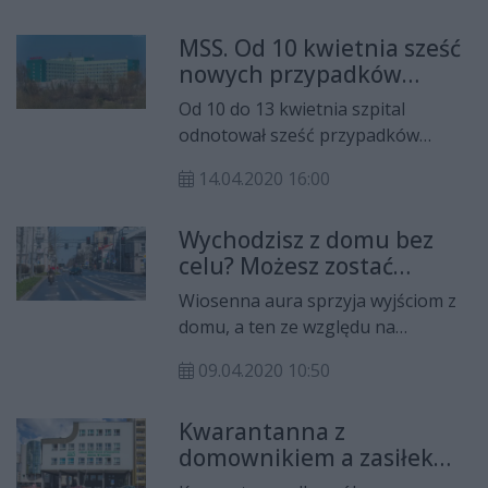
Specjalistycznym.
MSS. Od 10 kwietnia sześć
nowych przypadków
zakażenia
Od 10 do 13 kwietnia szpital
odnotował sześć przypadków
zakażenia koronawirusem, z czego
14.04.2020 16:00
cztery są to osoby z personelu
medycznego. Trzy oddziały w
Wychodzisz z domu bez
szpitalu zostały odkażone, ale aby
celu? Możesz zostać
mogły zacząć funkcjonować i
ukarany
przyjmować pacjentów, personel
Wiosenna aura sprzyja wyjściom z
musi wrócić z kwarantanny.
domu, a ten ze względu na
wprowadzony stan epidemiczny i
09.04.2020 10:50
ograniczenia musimy ograniczyć do
minimum. Jednak nie brakuje osób,
Kwarantanna z
którzy za nic mają wprowadzone
domownikiem a zasiłek
obostrzenia. Wśród nich są również
chorobowy
osoby, które naruszają zasady