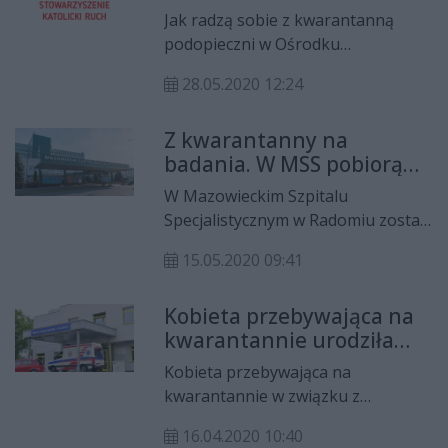
automatycznie.
Jak radzą sobie z kwarantanną
podopieczni w Ośrodku
Readaptacyjnym dla Osób
28.05.2020 12:24
Uzależnionych w Radomiu. Gościem
Michała Tarnowskiego jest Anna
Z kwarantanny na
Kaźmierczak ze Stowarzyszenia
badania. W MSS pobiorą
"Karan".
próbki na obecność
W Mazowieckim Szpitalu
COVID-19
Specjalistycznym w Radomiu został
utworzony punkt pobrań materiału
15.05.2020 09:41
biologicznego do przeprowadzenia
testów na obecność SARS-CoV-2.
Kobieta przebywająca na
kwarantannie urodziła
dziecko w radomskim
Kobieta przebywająca na
szpitalu
kwarantannie w związku z
koronawirusem urodziła dziecko w
16.04.2020 10:40
Radomskim Szpitalu