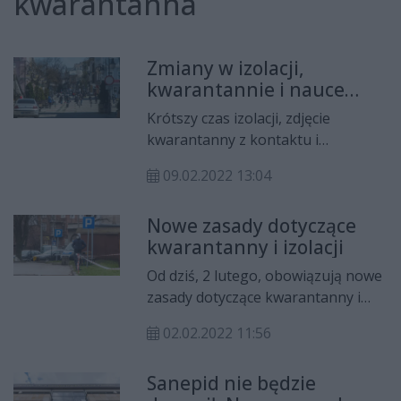
kwarantanna
Zmiany w izolacji,
kwarantannie i nauce
zdalnej
Krótszy czas izolacji, zdjęcie
kwarantanny z kontaktu i
wcześniejszy powrót do nauki
09.02.2022 13:04
stacjonarnej - m.in. takie zmiany
ogłosił minister zdrowia i minister
Nowe zasady dotyczące
edukacji. Zmiany zaczną
kwarantanny i izolacji
obowiązywać od 15 lutego.
Od dziś, 2 lutego, obowiązują nowe
zasady dotyczące kwarantanny i
izolacji domowej m.in. dla osób
02.02.2022 11:56
udzielających świadczeń chorym na
COVID-19 (medyków), żołnierzy i
Sanepid nie będzie
funkcjonariuszy.