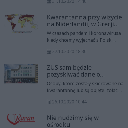
31.10.2020 14:40
mieszkający z osobą, która została
skierowany przez sanepid na
Kwarantanna przy wizycie
kwarantannę, nie muszą się jej
na Niderlandii, w Grecji
poddawać.
potrzebny test
W czasach pandemii koronawirusa
kiedy chcemy wyjechać z Polski
musimy nie tylko sprawdzić, czy w
27.10.2020 18:30
kieszeni znajduje się dowód
osobisty, czy też paszport. Wiele
ZUS sam będzie
europejskich państw wprowadziło
pozyskiwać dane o
restrykcje dotyczące wjazdu. MSZ
kwarantannie
apeluje o unikanie podróży
Osoby, które zostały skierowane na
zagranicznych, które nie są
kwarantannę lub są objęte izolacją
konieczne. Sprawdziliśmy, czego
domową i ubiegają się o wypłatę
możemy spodziewać się
26.10.2020 10:44
zasiłku, nie muszą już dostarczać
przekraczając granice niektórych
decyzji Sanepidu do ZUS lub
krajów.
Nie nudzimy się w
pracodawcy. Zakład będzie
ośrodku
pozyskiwał takie dane