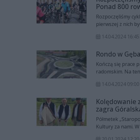
Ponad 800 ro
Rozpoczęliśmy cyk
pierwszej z nich b
imprezie brało udz
14.04.2024 16:45
Rondo w Gęba
Kończą się prace 
radomskim. Na ten 
14.04.2024 09:00
Kolędowanie 
zagra Góralsk
Półmetek „Staropo
Kultury za nami. W
Góralska Hora.
20.01.2024 12:20