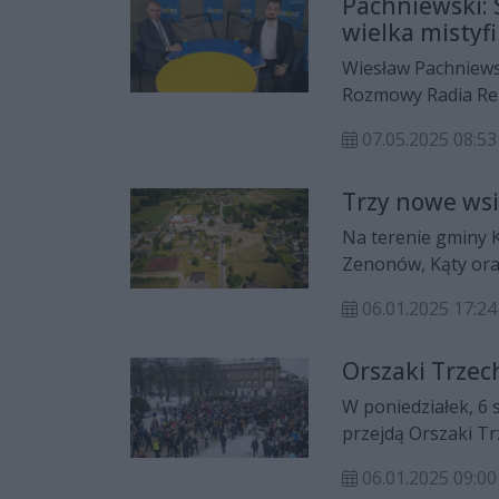
Pachniewski: 
wielka mistyfi
Wiesław Pachniews
Rozmowy Radia Rek
07.05.2025 08:53
Trzy nowe ws
Na terenie gminy K
Zenonów, Kąty ora
pozyskiwanie fundu
06.01.2025 17:24
Orszaki Trzec
W poniedziałek, 6
przejdą Orszaki Tr
06.01.2025 09:00