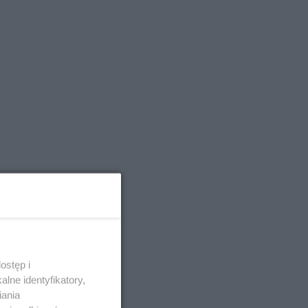
ostęp i
lne identyfikatory,
iania