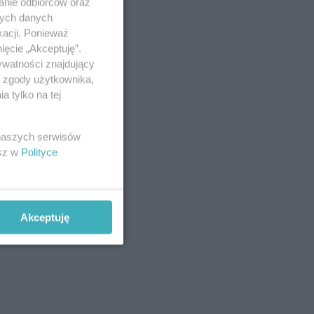
anie odbiorców oraz
nych danych
kacji. Ponieważ
ięcie „Akceptuję”.
ywatności znajdujący
ą zgody użytkownika,
 tylko na tej
 naszych serwisów
esz w
Polityce
Akceptuję