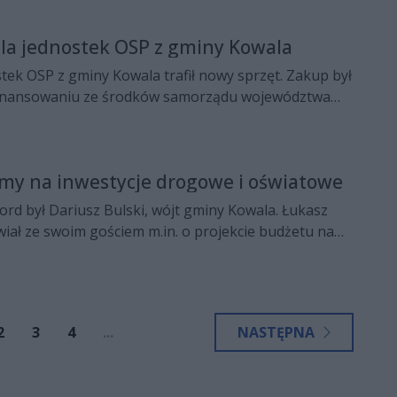
la jednostek OSP z gminy Kowala
tek OSP z gminy Kowala trafił nowy sprzęt. Zakup był
finansowaniu ze środków samorządu województwa
amy na inwestycje drogowe i oświatowe
rd był Dariusz Bulski, wójt gminy Kowala. Łukasz
iał ze swoim gościem m.in. o projekcie budżetu na
 przedszkola przy PSP w Mazowszanach czy remoncie
y PSP w Parznicach.
2
3
4
...
NASTĘPNA