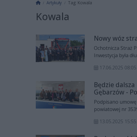
Strona główna
Artykuły
Tag: Kowala
Kowala
Nowy wóz stra
Ochotnicza Straż 
Inwestycja była d
Stępocina.
17.06.2025 08:05
Będzie dalsza
Gębarzów - P
Podpisano umowę 
powiatowej nr 353
prac, które będą 
13.05.2025 15:55
do Zalesic w gmini