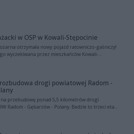
żacki w OSP w Kowali-Stępocinie
Pożarna otrzymała nowy pojazd ratowniczo-gaśniczy!
ługo wyczekiwana przez mieszkańców Kowali-
 rozbudowa drogi powiatowej Radom -
olany
na przebudowę ponad 5,5 kilometrów drogi
9W Radom - Gębarzów - Polany. Bedzie to trzeci etap
prowadzone na odcinku od Bardzic w gminie Kowala
e Wierzbica.