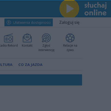
Zaloguj się
Ułatwienia dostępności
Radio Rekord
Kontakt
Zgłoś
Relacje na
interwencję
żywo
ULTURA
CO ZA JAZDA
 decyzję prokuratury
ów pokazali klasę
worzyć nową sportową tradycję"
ruchu