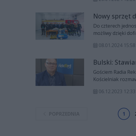
Nowy sprzęt d
Do czterech jednos
możliwy dzięki do
mazowieckiego.
08.01.2024 15:58
Bulski: Stawi
Gościem Radia Reko
Kościelniak rozmaw
2024 rok, budowie
06.12.2023 12:33
hali sportowej prz
POPRZEDNIA
1