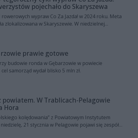
werzystów pojechało do Skaryszewa
l rowerowych wypraw Co Za Jazda! w 2024 roku. Meta
yła zlokalizowana w Skaryszewie. W niedzielnej
iał ponad 800 rowerzystów.
rzowie prawie gotowe
przy budowie ronda w Gębarzowie w powiecie
cel samorząd wydał blisko 5 mln zł.
z powiatem. W Trablicach-Pelagowie
a Hora
lskiego kolędowania” z Powiatowym Instytutem
 niedzielę, 21 stycznia w Pelagowie pojawi się zespół