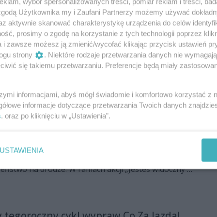
klam, wybór spersonalizowanych treści, pomiar reklam i treści, bad
gły wymienić doświadczenia, a także zdobyć
 zgodą Użytkownika my i Zaufani Partnerzy możemy używać dokład
temat dofinansowań na dalsze działania i rozwój.
az aktywnie skanować charakterystykę urządzenia do celów identyfi
ść, prosimy o zgodę na korzystanie z tych technologii poprzez klikn
i Dni Kultury. Co będzie się działo w
a i zawsze możesz ją zmienić/wycofać klikając przycisk ustawień pr
gionie?
ogu strony
. Niektóre rodzaje przetwarzania danych nie wymagaj
iwić się takiemu przetwarzaniu. Preferencje będą miały zastosowania
wny weekend w regionie radomskim. W wielu
rganizowane będą imprezy z okazji Dnia Dziecka. Nie
nnych wydarzeń, podczas których wystąpią znani
szymi informacjami, abyś mógł świadomie i komfortowo korzystać z
gółowe informacje dotyczące przetwarzania Twoich danych znajdzi
sami!
s
. oraz po kliknięciu w „Ustawienia”.
ł uczniów w Kowali. Uczestniczyli w
widoczny - jesteś bezpieczny"
USTAWIENIA
odstawowej w Kowali Stępocinie wiedzą już, jak
eństwo na drodze. W ramach akcji „Jesteś widoczny –
 uczniowie otrzymali odblaski oraz niezbędną wiedzę.
 tegoroczny cykl wypraw Co Za Jazda!