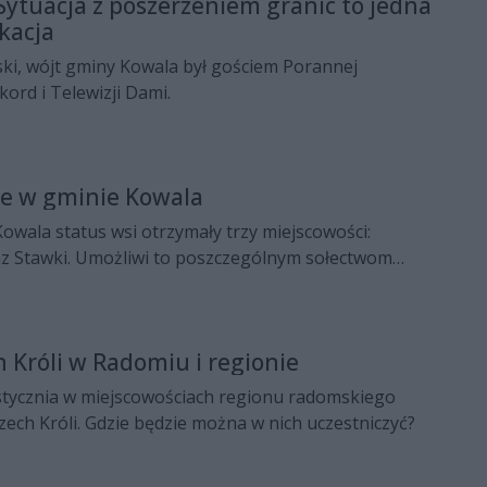
Sytuacja z poszerzeniem granic to jedna
kacja
ki, wójt gminy Kowala był gościem Porannej
ord i Telewizji Dami.
ie w gminie Kowala
owala status wsi otrzymały trzy miejscowości:
z Stawki. Umożliwi to poszczególnym sołectwom
szy na rozwój infrastruktury.
h Króli w Radomiu i regionie
 stycznia w miejscowościach regionu radomskiego
zech Króli. Gdzie będzie można w nich uczestniczyć?