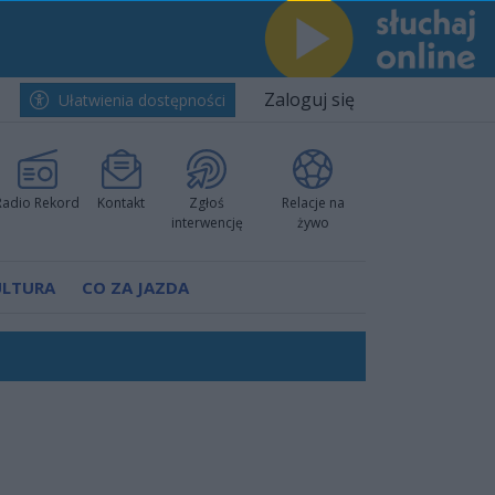
Zaloguj się
Ułatwienia dostępności
Radio Rekord
Kontakt
Zgłoś
Relacje na
interwencję
żywo
ULTURA
CO ZA JAZDA
nkurencyjne w Ustce!
ano umowę
Polski
 decyzję prokuratury
ów pokazali klasę
worzyć nową sportową tradycję"
ruchu