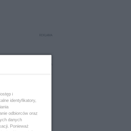
REKLAMA
REKLAMA
ostęp i
lne identyfikatory,
iania
anie odbiorców oraz
nych danych
kacji. Ponieważ