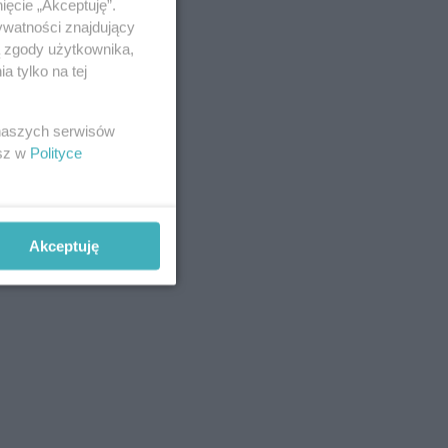
ięcie „Akceptuję”.
ywatności znajdujący
ą zgody użytkownika,
 tylko na tej
 naszych serwisów
esz w
Polityce
Akceptuję