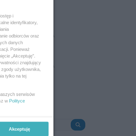
ostęp i
lne identyfikatory,
iania
anie odbiorców oraz
REKLAMA
nych danych
kacji. Ponieważ
ięcie „Akceptuję”.
ywatności znajdujący
REKLAMA
ą zgody użytkownika,
 tylko na tej
 naszych serwisów
esz w
Polityce
Akceptuję
Szukaj