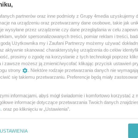
Radom
niku,
i Miasta Radom
fanych partnerów oraz inne podmioty z Grupy 4media uzyskujemy d
cje na urządzeniu oraz przetwarzamy dane osobowe, takie jak unika
je wysyłane przez urządzenie czy dane przeglądania w celu zapewn
klam, wybór spersonalizowanych treści, pomiar reklam i treści, bad
 w komitecie rewitalizacji
 zgodą Użytkownika my i Zaufani Partnerzy możemy używać dokład
łosić akces do Komitetu Rewitalizacji Miasta
az aktywnie skanować charakterystykę urządzenia do celów identyfi
e osób zainteresowanych zaplanowano na środę, 22
ść, prosimy o zgodę na korzystanie z tych technologii poprzez klikn
a i zawsze możesz ją zmienić/wycofać klikając przycisk ustawień pr
22
2
ogu strony
. Niektóre rodzaje przetwarzania danych nie wymagaj
iwić się takiemu przetwarzaniu. Preferencje będą miały zastosowania
szymi informacjami, abyś mógł świadomie i komfortowo korzystać z
gółowe informacje dotyczące przetwarzania Twoich danych znajdzi
REKLAMA
s
. oraz po kliknięciu w „Ustawienia”.
Redakcja
USTAWIENIA
Reklama