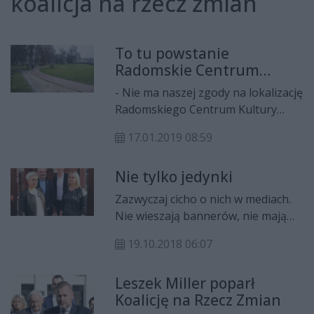
koalicja na rzecz zmian
To tu powstanie
Radomskie Centrum
Kultury?
- Nie ma naszej zgody na lokalizację
Radomskiego Centrum Kultury
obok Starego Ogrodu – mówią
17.01.2019 08:59
radni Prawa i Sprawiedliwości. I
apelują do prezydenta, by nie
Nie tylko jedynki
podpisywał umowy na koncepcję
architektoniczną obiektu dopóty,
Zazwyczaj cicho o nich w mediach.
dopóki nie zostaną ogłoszone
Nie wieszają bannerów, nie mają
konsultacje społeczne w sprawie
atrakcyjnych spotów i nie
lokalizacji.
19.10.2018 06:07
dysponują tysiącami ulotek. O kim
mowa? O kandydatach z dalszych
Leszek Miller poparł
miejsc na listach wyborczych. W
Koalicję na Rzecz Zmian
środę (17 października) swoją