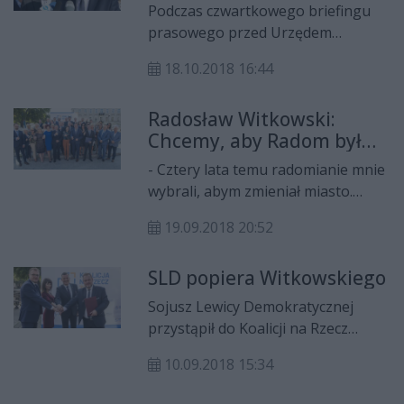
konferencję w formie śniadania
Podczas czwartkowego briefingu
prasowego zorganizowali właśnie
prasowego przed Urzędem
tacy kandydaci z KWW Koalicja na
Miejskim Leszek Miller zaapelował
Rzecz Zmian Radosława
18.10.2018 16:44
do kandydatów starających się o
Witkowskiego. Chociaż ich szanse
mandaty o branie pod uwagę
wyborcze oceniane są słabiej, to oni
Radosław Witkowski:
przede wszystkim potrzeb
nie tracą zapału. Nie jesteśmy
Chcemy, aby Radom był
mieszkańców Radomia.
zapchajdziurami list – zapewniają!
przyjazny
- Cztery lata temu radomianie mnie
wybrali, abym zmieniał miasto.
Teraz chcemy kontynuować te
19.09.2018 20:52
zmiany i dalej rozwijać Radom -
zapowiedział Radosław Witkowski
SLD popiera Witkowskiego
podczas prezentacji kandydatów do
Rady Miejskiej z Komitetu
Sojusz Lewicy Demokratycznej
Wyborczego Wyborców Radosława
przystąpił do Koalicji na Rzecz
Witkowskiego "Koalicja na Rzecz
Zmian i do wyborów
Zmian".
10.09.2018 15:34
samorządowych pójdzie wspólnie z
Platformą Obywatelską i