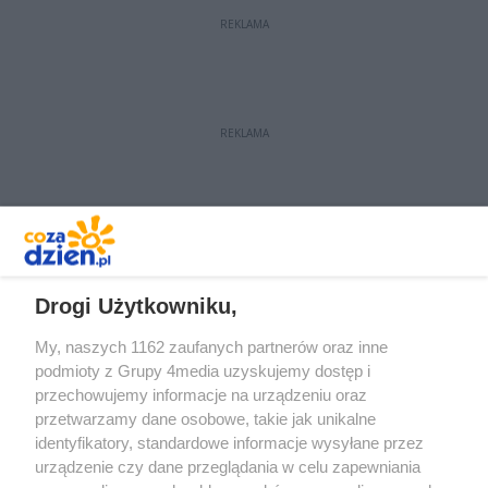
Nowoczesną. Jednocześnie Marcin
REKLAMA
Dąbrowski, przewodniczący SLD
zrezygnował z kandydowania na
prezydenta Radomia i poparł
kandydaturę Radosława
REKLAMA
Witkowskiego.
REKLAMA
Drogi Użytkowniku,
My, naszych 1162 zaufanych partnerów oraz inne
podmioty z Grupy 4media uzyskujemy dostęp i
przechowujemy informacje na urządzeniu oraz
przetwarzamy dane osobowe, takie jak unikalne
identyfikatory, standardowe informacje wysyłane przez
urządzenie czy dane przeglądania w celu zapewniania