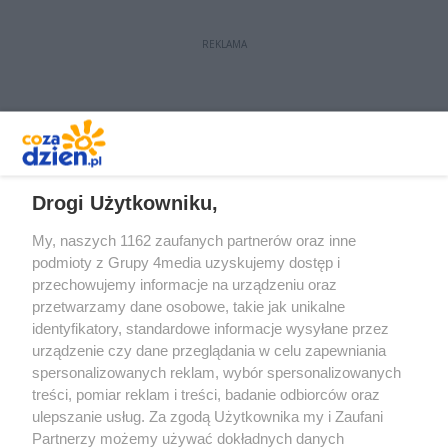
REKLAMA
REKLAMA
Drogi Użytkowniku,
My, naszych 1162 zaufanych partnerów oraz inne
podmioty z Grupy 4media uzyskujemy dostęp i
przechowujemy informacje na urządzeniu oraz
przetwarzamy dane osobowe, takie jak unikalne
identyfikatory, standardowe informacje wysyłane przez
urządzenie czy dane przeglądania w celu zapewniania
spersonalizowanych reklam, wybór spersonalizowanych
Redakcja
Reklama
Prywatność
Praca Łódź
treści, pomiar reklam i treści, badanie odbiorców oraz
the:protocol
ulepszanie usług. Za zgodą Użytkownika my i Zaufani
Partnerzy możemy używać dokładnych danych