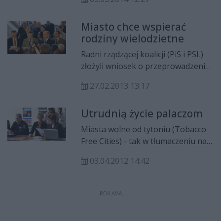
koalicja pomiędzy Polskim
Stronnictwem Ludowym a Prawem i
Miasto chce wspierać
Sprawiedliwością została zerwana.
rodziny wielodzietne
Czy podobna sytuacja może
pojawić się również w Radzie
Radni rządzącej koalicji (PiS i PSL)
Miejskiej?
złożyli wniosek o przeprowadzenie
konsultacji społecznych w sprawie
27.02.2013 13:17
wprowadzenia w naszym mieście
karty "Rodzina plus", czyli systemu
Utrudnią życie palaczom
wsparcia rodzin wielodzietnych.
Małżeństwa wychowujące
Miasta wolne od tytoniu (Tobacco
przynajmniej trójkę dzieci, będą
Free Cities) - tak w tłumaczeniu na
mogły liczyć na niższe ceny biletów
język polski brzmi hasło kampanii,
do miejskich pływalni czy teatru.
03.04.2012 14:42
mającej na celu ochronę zdrowia
Inicjatorzy chcą również włączyć do
mieszkańców naszego kraju przed
programu prywatne firmy.
szkodliwym działaniem dymu
REKLAMA
tytoniowego.