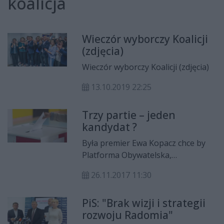
koalicja
Wieczór wyborczy Koalicji
(zdjęcia)
Wieczór wyborczy Koalicji (zdjęcia)
13.10.2019 22:25
Trzy partie – jeden
kandydat ?
Była premier Ewa Kopacz chce by
Platforma Obywatelska,
Nowoczesna oraz PSL wystawiły
26.11.2017 11:30
jednego kandydata na prezydenta
Radomia. Przedstawiciele
PiS: "Brak wizji i strategii
Nowoczesnej i PSL nie wykluczają
rozwoju Radomia"
takiej opcji.