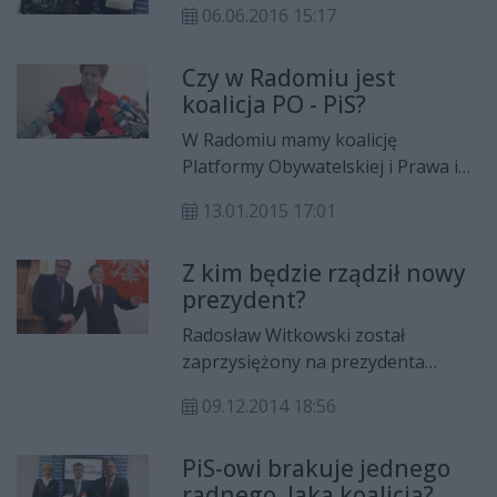
06.06.2016 15:17
Czy w Radomiu jest
koalicja PO - PiS?
W Radomiu mamy koalicję
Platformy Obywatelskiej i Prawa i
Sprawiedliwości? Takie pytanie do
13.01.2015 17:01
prezydenta Radosława
Witkowskiego oraz posła Marka
Z kim będzie rządził nowy
Suskiego wystosowała w
prezydent?
poniedziałek (12 stycznia) podczas
konferencji prasowej posłanka
Radosław Witkowski został
Marzena Wróbel. Zdaniem
zaprzysiężony na prezydenta
parlamentarzystki o tym, że taka
Radomia, jednak wciąż nie znamy
nieformalna współpraca
09.12.2014 18:56
nazwisk jego zastępców. Jak
funkcjonuje, mogą świadczyć
przekonuje nowy gospodarz
ostatnie decyzje kadrowe
PiS-owi brakuje jednego
miasta, lista współpracowników jest
gospodarza Radomia.
radnego. Jaka koalicja?
już gotowa, ale na jej ujawnienie