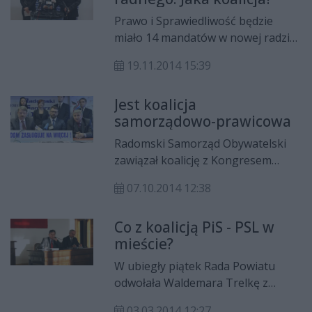
będziemy musieli jeszcze trochę
Prawo i Sprawiedliwość będzie
poczekać. Mało wiemy także o
miało 14 mandatów w nowej radzie
ewentualnej koalicji w radzie
miejskiej. Brakuje jednego, by
miejskiej. Jak przekonują politycy
19.11.2014 15:39
rządzić, nie oglądając się na
Platformy Obywatelskiej, "koalicja
opozycję. Czy uda się przekonać do
ma być programowa". Tymczasem
Jest koalicja
stałej koalicji choć jednego radnego
Prawo i Sprawiedliwość nadal czeka
samorządowo-prawicowa
z innej opcji? A o jakiej konfiguracji
na zaproszenie do współrządzenia
w radzie myśli Platforma
Radomski Samorząd Obywatelski
miastem.
Obywatelska? Członkowie partii
zawiązał koalicję z Kongresem
unikają odpowiedzi na takie
Nowej Prawicy. Na listach KNP do
pytania.
07.10.2014 12:38
Rady Miejskiej Radomia znalazło się
11 kandydatów RSO. Pretendent do
Co z koalicją PiS - PSL w
prezydentury jest wspólny – to
mieście?
Robert Dębicki.
W ubiegły piątek Rada Powiatu
odwołała Waldemara Trelkę z
funkcji wicestarosty. Tym samym
03.03.2014 12:27