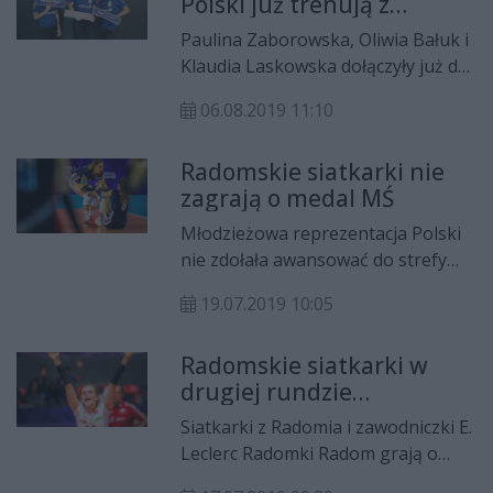
Polski już trenują z
Laskowskiej.
E.Leclerc Radomką Radom
Paulina Zaborowska, Oliwia Bałuk i
Klaudia Laskowska dołączyły już do
drużyny E.Leclerc Radomki Radom.
06.08.2019 11:10
Zawodniczki dostały tydzień
wolnego ze względu na udział w
Radomskie siatkarki nie
mistrzostwach świata juniorek.
zagrają o medal MŚ
Młodzieżowa reprezentacja Polski
nie zdołała awansować do strefy
medalowej mistrzostw świata.
19.07.2019 10:05
Biało-czerwone z radomskimi
siatkarkami w składzie przegrały z
Radomskie siatkarki w
Japonią.
drugiej rundzie
mistrzostw świata
Siatkarki z Radomia i zawodniczki E.
Leclerc Radomki Radom grają o
awans do kolejnej rundy