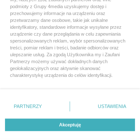
podmioty z Grupy 4media uzyskujemy dostęp i
przechowujemy informacje na urządzeniu oraz
przetwarzamy dane osobowe, takie jak unikalne
identyfikatory, standardowe informacje wysyłane przez
urządzenie czy dane przeglądania w celu zapewniania
spersonalizowanych reklam, wybór spersonalizowanych
Redakcja
Reklama
Prywatność
Praca Łódź
treści, pomiar reklam i treści, badanie odbiorców oraz
the:protocol
ulepszanie usług. Za zgodą Użytkownika my i Zaufani
Partnerzy możemy używać dokładnych danych
geolokalizacyjnych oraz aktywnie skanować
charakterystykę urządzenia do celów identyfikacji.
Ponieważ cenimy Twoją prywatność, prosimy o zgodę na
Szukaj
korzystanie z tych technologii poprzez kliknięcie
„Akceptuję”. Zgoda jest dobrowolna i zawsze możesz ją
zmienić/wycofać klikając przycisk ustawień prywatności
Facebook.com
Youtube.com
PARTNERZY
USTAWIENIA
znajdujący się w lewym dolnym rogu strony
. Niektóre
rodzaje przetwarzania danych nie wymagają zgody
użytkownika, ale masz prawo sprzeciwić się takiemu
Akceptuję
przetwarzaniu. Preferencje będą miały zastosowania tylko
na tej witrynie.
CMS portalu
przygotowany przez