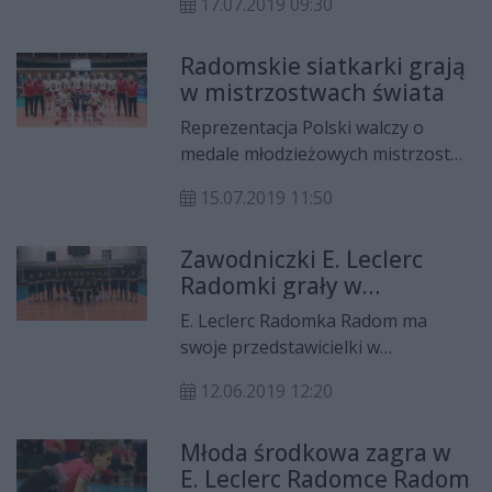
17.07.2019 09:30
młodzieżowych mistrzostw świata.
Radomskie siatkarki grają
w mistrzostwach świata
Reprezentacja Polski walczy o
medale młodzieżowych mistrzostw
świata. W składzie Polek znajdziemy
15.07.2019 11:50
wiele radomskich akcentów.
Zawodniczki E. Leclerc
Radomki grały w
reprezentacji
E. Leclerc Radomka Radom ma
swoje przedstawicielki w
młodzieżowej reprezentacji Polski.
12.06.2019 12:20
Biało-czerwone przebywają
obecnie na zgrupowaniu w
Młoda środkowa zagra w
Mariborze.
E. Leclerc Radomce Radom