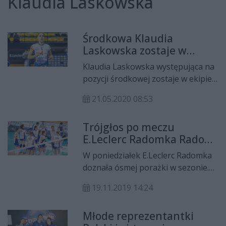
Klaudia Laskowska
Środkowa Klaudia
Laskowska zostaje w
E.Leclerc Radomce Radom
Klaudia Laskowska występująca na
pozycji środkowej zostaje w ekipie
E.Leclerc Radomce Radom na sezon
21.05.2020 08:53
2020/21 Tauron Ligi.
Trójgłos po meczu
E.Leclerc Radomka Radom
- Enea PTPS Piła
W poniedziałek E.Leclerc Radomka
doznała ósmej porażki w sezonie.
Poniżej prezentujemy pomeczowe
19.11.2019 14:24
wypowiedzi trenera Adama
Grabowskiego oraz zawodniczek
Młode reprezentantki
Marharyty Azizowej oraz Klaudii