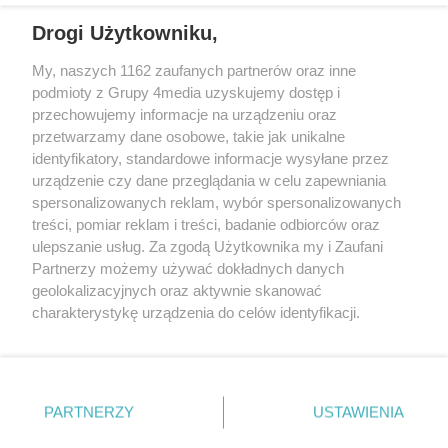
Drogi Użytkowniku,
My, naszych 1162 zaufanych partnerów oraz inne
podmioty z Grupy 4media uzyskujemy dostęp i
przechowujemy informacje na urządzeniu oraz
przetwarzamy dane osobowe, takie jak unikalne
identyfikatory, standardowe informacje wysyłane przez
urządzenie czy dane przeglądania w celu zapewniania
spersonalizowanych reklam, wybór spersonalizowanych
Redakcja
Reklama
Prywatność
Praca Łódź
treści, pomiar reklam i treści, badanie odbiorców oraz
the:protocol
ulepszanie usług. Za zgodą Użytkownika my i Zaufani
Partnerzy możemy używać dokładnych danych
geolokalizacyjnych oraz aktywnie skanować
charakterystykę urządzenia do celów identyfikacji.
Ponieważ cenimy Twoją prywatność, prosimy o zgodę na
Szukaj
korzystanie z tych technologii poprzez kliknięcie
„Akceptuję”. Zgoda jest dobrowolna i zawsze możesz ją
zmienić/wycofać klikając przycisk ustawień prywatności
Facebook.com
Youtube.com
PARTNERZY
USTAWIENIA
znajdujący się w lewym dolnym rogu strony
. Niektóre
rodzaje przetwarzania danych nie wymagają zgody