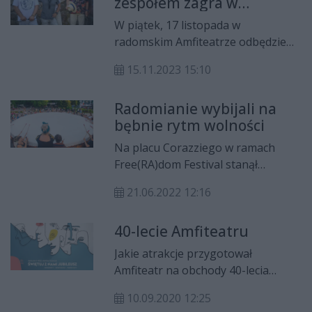
zespołem zagra w
nich, podczas którego na scenie
Amfiteatrze
wystąpi Urszula Dudziak.
W piątek, 17 listopada w
radomskim Amfiteatrze odbędzie
się koncert Krzysztofa
15.11.2023 15:10
Ścierańskiego wraz z zespołem
New Quartet. Początek o godzinie
Radomianie wybijali na
19.
bębnie rytm wolności
Na placu Corazziego w ramach
Free(RA)dom Festival stanął
największy bęben świata.
21.06.2022 12:16
Mieszkańcy Radomia z pomocą
Ryszarda Bazarnika wybijali rytm
40-lecie Amfiteatru
wolności.
Jakie atrakcje przygotował
Amfiteatr na obchody 40-lecia
opowiada zastępca dyrektora do
10.09.2020 12:25
spraw programowych Jerzy