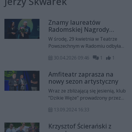
Jerzy Skwarek
Znamy laureatów
Radomskiej Nagrody
Kulturalnej za 2025 rok!
W środę, 29 kwietnia w Teatrze
Powszechnym w Radomiu odbyła
się gala Radomskiej Nagrody
30.04.2026 09:46
1
1
Kulturalnej. Nagrody zostały
przyznane w sześciu kategoriach.
Amfiteatr zaprasza na
nowy sezon artystyczny
Wraz ze zbliżającą się jesienią, klub
"Dzikie Węże" prowadzony przez
Amfiteatr przygotował szereg
13.09.2024 16:33
interesujących koncertów dla
mieszkańców Radomia i okolic. Już
Krzysztof Ścierański z
27 września odbędzie się pierwszy z