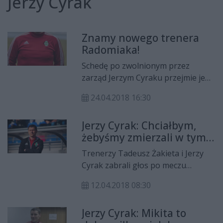
Jerzy Cyrak
Znamy nowego trenera
Radomiaka!
Schedę po zwolnionym przez
zarząd Jerzym Cyraku przejmie jego
dotychczasowy asystent, Grzegorz
24.04.2018 16:30
Opaliński.
Jerzy Cyrak: Chciałbym,
żebyśmy zmierzali w tym
kierunku
Trenerzy Tadeusz Żakieta i Jerzy
Cyrak zabrali głos po meczu
Radomiaka Radom z Gwardią
12.04.2018 08:30
Koszalin. Szkoleniowiec "Zielonych"
komplementował zespół, ale
Jerzy Cyrak: Mikita to
przestrzegał, że po wysokim