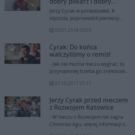
dobry piłkarz i dobry
zwycięstwie należy zachować
człowiek
pokorę.
Jerzy Cyrak w poniedziałek, 8
stycznia, poprowadził pierwszy
tegoroczny trening Radomiaka.
09.01.2018 09:59
Szkoleniowiec "Zielonych"
opowiedział dziennikarzom o
Cyrak: Do końca
planach przygotowań do rundy
walczyliśmy o remis!
wiosennej oraz o sytuacji kadrowej
zespołu.
- Jak nie można meczu wygrać, to
przynajmniej trzeba go zremisować
- powiedział trener Radomiaka
01.10.2017 21:11
Radom, Jerzy Cyrak po spotkaniu z
GKS-em Jastrzębie. Zachęcamy do
Jerzy Cyrak przed meczem
obejrzenia pomeczowych
z Rozwojem Katowice
wypowiedzi obu szkoleniowców.
- W meczu z Rozwojem nie zagra
Chinonso Agu, więcej informacji o
składzie nie podam - powiedział