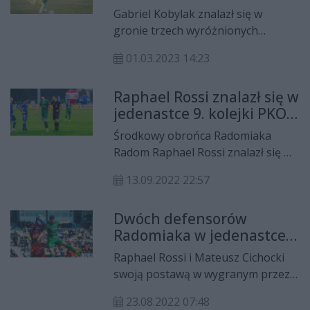
zawodnicy Radomiaka
Gabriel Kobylak znalazł się w
Radom w jedenastce
gronie trzech wyróżnionych
kolejki
zawodników, którzy powalczą o
01.03.2023 14:23
tytuł młodzieżowca lutego w PKO
Ekstraklasie. Za to Dawid
Raphael Rossi znalazł się w
Abramowicz i Leonardo Rocha, po
jedenastce 9. kolejki PKO
meczu z Lechią Gdańsk, trafili do
Ekstraklasy
„jedenastki” kolejki.
Środkowy obrońca Radomiaka
Radom Raphael Rossi znalazł się w
jedenastce kolejki PKO Ekstraklasy.
13.09.2022 22:57
Wyróżnienie zawodnik otrzymał za
mecz z Wisłą Płock.
Dwóch defensorów
Radomiaka w jedenastce
6. kolejki PKO Ekstraklasy
Raphael Rossi i Mateusz Cichocki
swoją postawą w wygranym przez
Radomiaka Radom meczu w Lubinie
23.08.2022 07:48
z Zagłębiem zasłużyli na nominacje