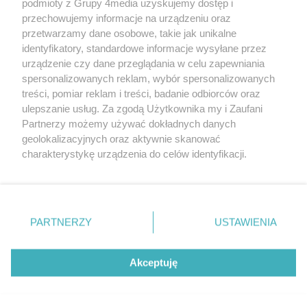
podmioty z Grupy 4media uzyskujemy dostęp i
przechowujemy informacje na urządzeniu oraz
przetwarzamy dane osobowe, takie jak unikalne
identyfikatory, standardowe informacje wysyłane przez
urządzenie czy dane przeglądania w celu zapewniania
spersonalizowanych reklam, wybór spersonalizowanych
Redakcja
Reklama
Prywatność
Praca Łódź
treści, pomiar reklam i treści, badanie odbiorców oraz
the:protocol
ulepszanie usług. Za zgodą Użytkownika my i Zaufani
Partnerzy możemy używać dokładnych danych
geolokalizacyjnych oraz aktywnie skanować
charakterystykę urządzenia do celów identyfikacji.
Ponieważ cenimy Twoją prywatność, prosimy o zgodę na
Szukaj
korzystanie z tych technologii poprzez kliknięcie
„Akceptuję”. Zgoda jest dobrowolna i zawsze możesz ją
zmienić/wycofać klikając przycisk ustawień prywatności
Facebook.com
Youtube.com
PARTNERZY
USTAWIENIA
znajdujący się w lewym dolnym rogu strony
. Niektóre
rodzaje przetwarzania danych nie wymagają zgody
użytkownika, ale masz prawo sprzeciwić się takiemu
Akceptuję
przetwarzaniu. Preferencje będą miały zastosowania tylko
na tej witrynie.
CMS portalu
przygotowany przez