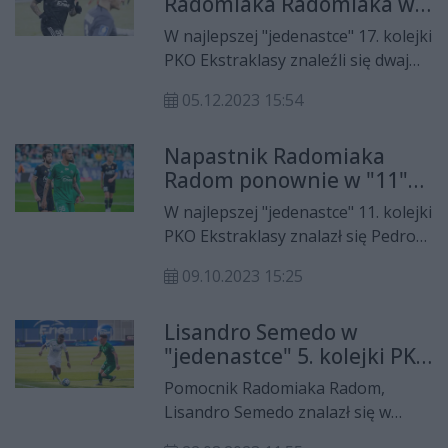
Radomiaka Radomiaka w
"jedenastce" 17. kolejki
W najlepszej "jedenastce" 17. kolejki
PKO Ekstraklasy znaleźli się dwaj
piłkarze Radomiaka Radom: Pedro
05.12.2023 15:54
Henrique i Dawid Abramowicz.
Napastnik Radomiaka
Radom ponownie w "11"
kolejki
W najlepszej "jedenastce" 11. kolejki
PKO Ekstraklasy znalazł się Pedro
Henrique, napastnik Radomiaka
09.10.2023 15:25
Radom.
Lisandro Semedo w
"jedenastce" 5. kolejki PKO
Ekstraklasy
Pomocnik Radomiaka Radom,
Lisandro Semedo znalazł się w
"jedenastce" 5. kolejki PKO