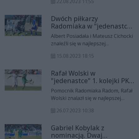
22.08.2023 11:55
Ekstraklasy.
Dwóch piłkarzy
Radomiaka w "jedenastce"
kolejki PKO Ekstraklasy!
Albert Posiadała i Mateusz Cichocki
znaleźli się w najlepszej
"jedenastce" 4. kolejki PKO
15.08.2023 18:15
Ekstraklasy.
Rafał Wolski w
"jedenastce" 1. kolejki PKO
Ekstraklasy!
Pomocnik Radomiaka Radom, Rafał
Wolski znalazł się w najlepszej
"jedenastce" 1. kolejki PKO
26.07.2023 10:38
Ekstraklasy.
Gabriel Kobylak z
nominacją. Dwaj