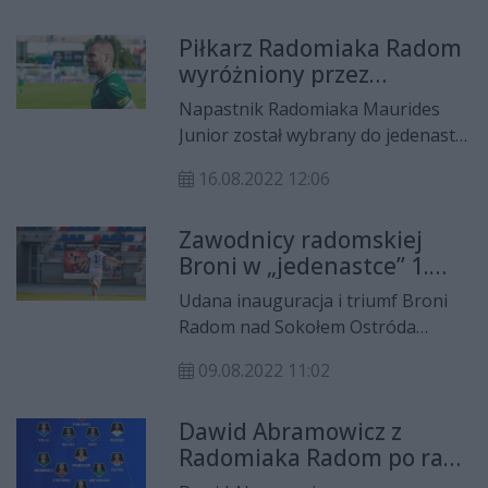
do jedenastki 6. kolejki PKO
Piłkarz Radomiaka Radom
Ekstraklasy.
wyróżniony przez
Tygodnik Piłka Nożna
Napastnik Radomiaka Maurides
Junior został wybrany do jedenastki
5. kolejki PKO Ekstraklasy. Dla
16.08.2022 12:06
piłkarza Zielonych, to drugie
wyróżnienie z rzędu.
Zawodnicy radomskiej
Broni w „jedenastce” 1.
kolejki. Sprawdź, kto
Udana inauguracja i triumf Broni
został wyróżniony
Radom nad Sokołem Ostróda
poskutkował nominacjami do
09.08.2022 11:02
„jedenastki” kolejki dla dwóch
zawodników gospodarzy.
Dawid Abramowicz z
Wyróżnienia otrzymali: Damian
Radomiaka Radom po raz
Machajek i Michał Kielak.
drugi w „jedenastce”