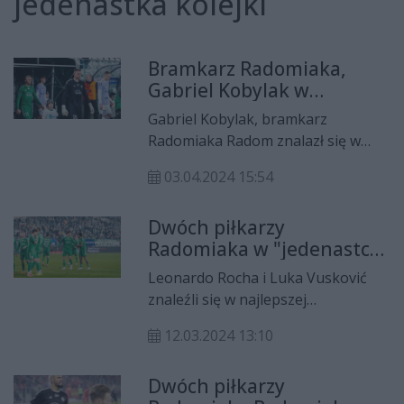
jedenastka kolejki
Bramkarz Radomiaka,
Gabriel Kobylak w
jedenastce 26. kolejki PKO
Gabriel Kobylak, bramkarz
Ekstraklasy
Radomiaka Radom znalazł się w
najlepszej "jedenastce" 26. kolejki
03.04.2024 15:54
PKO Ekstraklasy.
Dwóch piłkarzy
Radomiaka w "jedenastce"
24. kolejki PKO Ekstraklasy
Leonardo Rocha i Luka Vusković
znaleźli się w najlepszej
"jedenastce" 24. kolejki PKO
12.03.2024 13:10
Ekstraklasy.
Dwóch piłkarzy