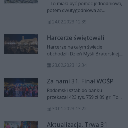
- To miała być pomoc jednodniowa,
potem dwutygodniowa aż
przeciągnęło się do 12 miesięcy. -
24.02.2023 12:39
mówi Paweł Mital z Młodzieżowego
Klubu Ratowniczego. Mija rok od
Harcerze świętowali
początku inwazji Rosji na Ukrainę.
Przez ten czas radomianie
Harcerze na całym świecie
przekazali tony żywności, leków,
obchodzili Dzień Myśli Braterskiej.
ubrań oraz tysiące ciepłych słów i
Ci z hufca ZHP Radom-Miasto
otwartych serc.
23.02.2023 12:34
spotkali się jak co roku na
radomskim Rynku.
Za nami 31. Finał WOŚP
Radomski sztab do banku
przekazał 423 tys. 759 zł 89 gr. To
jeden z najwyższych wyników w
30.01.2023 13:22
historii.
Aktualizacja. Trwa 31.