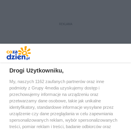
REKLAMA
REKLAMA
Drogi Użytkowniku,
My, naszych 1162 zaufanych partnerów oraz inne
podmioty z Grupy 4media uzyskujemy dostęp i
przechowujemy informacje na urządzeniu oraz
przetwarzamy dane osobowe, takie jak unikalne
identyfikatory, standardowe informacje wysyłane przez
urządzenie czy dane przeglądania w celu zapewniania
spersonalizowanych reklam, wybór spersonalizowanych
Redakcja
Reklama
Prywatność
Praca Łódź
treści, pomiar reklam i treści, badanie odbiorców oraz
the:protocol