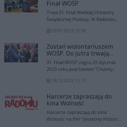
Finał WOŚP
Trwa 31. Finał Wielkiej Orkiestry
Świątecznej Pomocy. W Radomiu
wolontariusze zebrali już ponad
29.01.2023 21:30
210 tys. zł. A to jeszcze nie koniec!
Zostań wolontariuszem
WOŚP. Do jutra trwają
zgłoszenia!
31. Finał WOŚP zagra 29 stycznia
2023 roku pod hasłem "Chcemy
wygrać z sepsą! Gramy dla
19.12.2022 11:13
wszystkich - małych i dużych!". Do
wtorku, 20 grudnia można jeszcze
Harcerze zapraszają do
się zgłosić, aby zostać
kina Wolność
wolontariuszem.
Harcerze zapraszają do kina
Wolność na film "Jesteśmy Historią.
Radomski Czerwiec '76". Seans