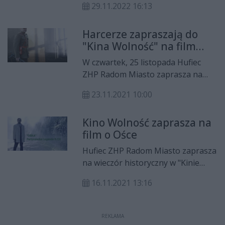
29.11.2022 16:13
odbędzie się w środę (30 listopada)
o godz. 18.
Harcerze zapraszają do
"Kina Wolność" na film
"Komendant Zagończyk"
W czwartek, 25 listopada Hufiec
ZHP Radom Miasto zaprasza na
wieczór historyczny w "Kinie
23.11.2021 10:00
Wolność". Tym razem w ramach
projektu "Przystanek Wolność -
Kino Wolność zaprasza na
Zastępy Cieni" radomscy harcerze
film o Ośce
zapraszają na seanse filmowe
przypominające sylwetki lokalnych
Hufiec ZHP Radom Miasto zaprasza
bohaterów zaangażowanych w
na wieczór historyczny w "Kinie
konspirację antyhitlerowską i
Wolność".
antykomunistyczną.
16.11.2021 13:16
REKLAMA