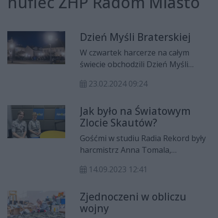
hufiec ZHP Radom Miasto
Dzień Myśli Braterskiej
W czwartek harcerze na całym
świecie obchodzili Dzień Myśli
Braterskiej. Na radomskim rynku,
23.02.2024 09:24
jak co roku, spotkali się ci z ZHP
Radom-Miasto.
Jak było na Światowym
Zlocie Skautów?
Gośćmi w studiu Radia Rekord były
harcmistrz Anna Tomala,
komendantka Hufca ZHP Radom-
14.09.2023 12:41
Miasto oraz Lena Duszyk,
drużynowa drużyny harcerskiej.
Zjednoczeni w obliczu
Rozmawiała Wiktoria Stefańska.
wojny