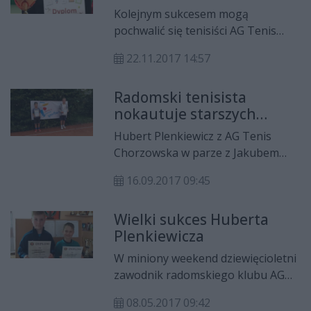
Kolejnym sukcesem mogą
pochwalić się tenisiści AG Tenis
Chorzowska, które dobrze spisały
22.11.2017 14:57
się podczas Wojewódzkiego
Turnieju Klasyfikacyjnego.
Radomski tenisista
nokautuje starszych
rywali!
Hubert Plenkiewicz z AG Tenis
Chorzowska w parze z Jakubem
Januchowskim z Klubu Tenisowego
16.09.2017 09:45
Astra Księżenice wygrali zmagania
w grze podwójnej w Mistrzostwach
Wielki sukces Huberta
Warszawy Skrzatów do lat 12.
Plenkiewicza
W miniony weekend dziewięcioletni
zawodnik radomskiego klubu AG
Tenis Chorzowska Hubert
08.05.2017 09:42
Plenkiewicz wraz z kolegą z klubu