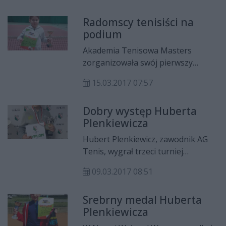
KT Astra Książenice (Grodzisk
Radomscy tenisiści na
Mazowiecki) Jakubem
podium
Januchowskim zdobyli złoto w
deblu do lat 12.
Akademia Tenisowa Masters
zorganizowała swój pierwszy
turniej, który odbył się w Radomiu
15.03.2017 07:57
w hali Aga Sport. Był to
Ogólnopolski Turniej Tenis 10 w
Dobry występ Huberta
kategorii do lat 10.
Plenkiewicza
Hubert Plenkiewicz, zawodnik AG
Tenis, wygrał trzeci turniej
eliminacyjny Master Legia Tennis
09.03.2017 08:51
Cup w kategorii zielonej do lat 10.
Srebrny medal Huberta
Plenkiewicza