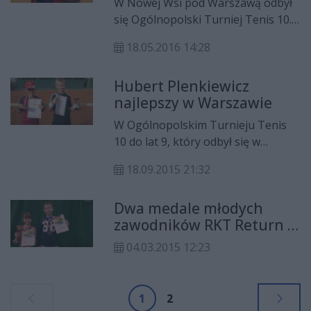
W Nowej Wsi pod Warszawą odbył
się Ogólnopolski Turniej Tenis 10.
Udział w turnieju wzięło również
18.05.2016 14:28
dwóch zawodników Returnu.
Hubert Plenkiewicz
najlepszy w Warszawie
W Ogólnopolskim Turnieju Tenis
10 do lat 9, który odbył się w
Warszawie wystąpiło dwóch
18.09.2015 21:32
młodych zawodników RKT Return,
Hubert Plenkiewicz i Alex
Dwa medale młodych
Freestone.
zawodników RKT Return w
Piasecznie
04.03.2015 12:23
1
2