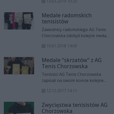
13.03.2019 10:20
ziemnym.
Medale radomskich
tenisistów
Zawodnicy radomskiego AG Tenis
Chorzowska zdobyli kolejne medale
na ogólnopolskich turniejach.
10.01.2018 14:00
Medale "skrzatów" z AG
Tenis Chorzowska
Tenisiści AG Tenis Chorzowska
zapisali na swoim koncie kolejne
sukcesy. Tym razem zdobyli medale
12.12.2017 14:11
na warszawskim turnieju.
Zwycięstwa tenisistów AG
Chorzowska