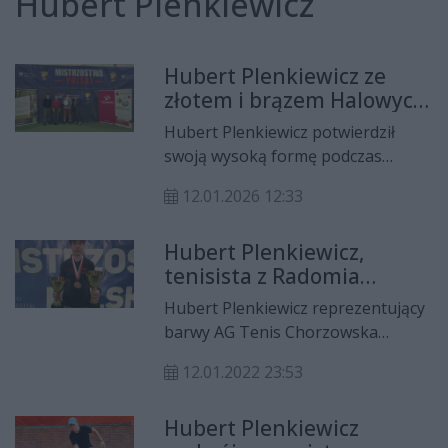
Hubert Plenkiewicz
Hubert Plenkiewicz ze
złotem i brązem Halowych
Mistrzostw Polski
Hubert Plenkiewicz potwierdził
swoją wysoką formę podczas
Halowych Mistrzostw Polski do lat
12.01.2026 12:33
18, które odbyły się w dniach 3-9
stycznia w Bytomiu. Reprezentant
Hubert Plenkiewicz,
naszego regionu wywalczył dwa
tenisista z Radomia
medale, stając na najniższym
podwójnym mistrzem
stopniu podium w grze pojedynczej
Hubert Plenkiewicz reprezentujący
Polski do lat 14!
oraz sięgając po tytuł mistrzowski
barwy AG Tenis Chorzowska
w rywalizacji deblowej.
Radom został podwójnym Halowym
12.01.2022 23:53
Mistrzem Polski U-14. Tym samym
radomianin potwierdził swoją
Hubert Plenkiewicz
wysoką klasę w tej kat. wiekowej.