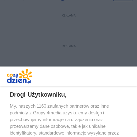
REKLAMA
REKLAMA
REKLAMA
Drogi Użytkowniku,
My, naszych 1160 zaufanych partnerów oraz inne
podmioty z Grupy 4media uzyskujemy dostęp i
przechowujemy informacje na urządzeniu oraz
przetwarzamy dane osobowe, takie jak unikalne
identyfikatory, standardowe informacje wysyłane przez