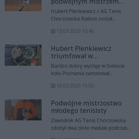
podwójnym mistrzem
Polski do lat 12
Hubert Plenkiewicz z AG Tenis
Chorzowska Radom został
podwójnym mistrzem Polski do lat
13.07.2020 10:40
12 w tenisie ziemnym.
Hubert Plenkiewicz
triumfował w
międzynarodowym
Bardzo dobry występ w Sobocie
turnieju Tennis Europe U-
koło Poznania zanotował
12
radomianin Hubert Plenkiewicz.
10.03.2020 15:50
Zawodnik AG Tenis Chorzowska
okazał się najlepszy w kat. wiekowej
Podwójne mistrzostwo
U-12.
młodego tenisisty
Zawodnik AG Tenis Chorzowska
zdobył dwa złote medale podczas
mistrzostw Mazowsza w tenisie