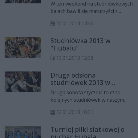
(VIDEO z III LO i ZSZ)
W ten weekend na studniówkowych
balach bawili się maturzyści z
siedmiu radomskich szkół. W piątek
20.01.2014 14:44
(17 stycznia) swoje święto mieli
uczniowie z "Konopnickiej".
Studniówka 2013 w
Studniówki uczniów kolejnych
"Hubalu"
pięciu szkół odbyły się w sobotę (18
stycznia). Zapraszamy do
13.01.2013 12:38
obejrzenia galerii zdjęć i filmów
video.
Druga odsłona
studniówek 2013 w
Radomiu ZOBACZ ZDJĘCIA
Druga sobota stycznia to czas
kolejnych studniówek w naszym
mieście. W ten weekend bawili się
12.01.2013 16:31
maturzyści sześciu szkół
ponadgimnazjalnych. Odwiedziliśmy
Turniej piłki siatkowej o
uczniów z „Chałubińskiego”,
puchar Hubala
„Traugutta”, „Elektronika”,