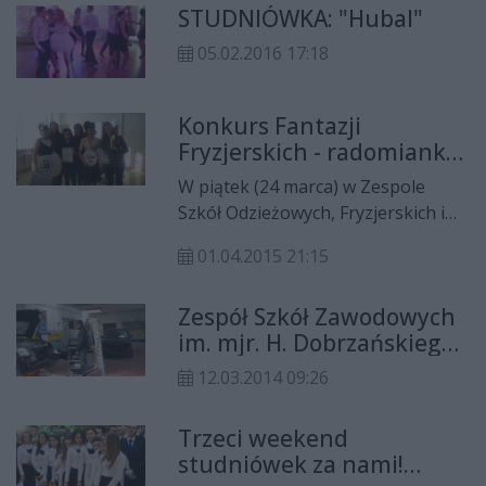
STUDNIÓWKA: "Hubal"
05.02.2016 17:18
Konkurs Fantazji
Fryzjerskich - radomianka
najlepsza!
W piątek (24 marca) w Zespole
Szkół Odzieżowych, Fryzjerskich i
Kosmetycznych nr 22 w Warszawie
01.04.2015 21:15
odbył się VII Ogólnopolski Konkurs
Fantazji Fryzjerskiej, którego temat
Zespół Szkół Zawodowych
brzmiał „100 LAT W MODZIE 1915-
im. mjr. H. Dobrzańskiego
2015”. Uczennica radomskiego
„Hubala”
"Hubala" zdobyła pierwsze miejsce.
12.03.2014 09:26
Trzeci weekend
studniówek za nami!