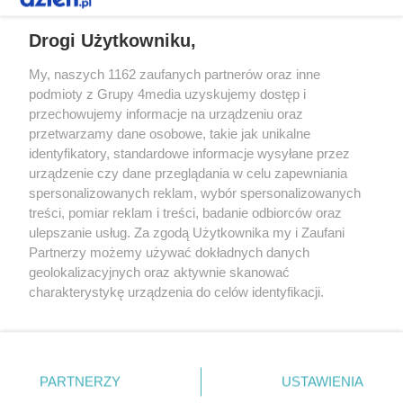
REKLAMA
Drogi Użytkowniku,
My, naszych 1162 zaufanych partnerów oraz inne
podmioty z Grupy 4media uzyskujemy dostęp i
przechowujemy informacje na urządzeniu oraz
przetwarzamy dane osobowe, takie jak unikalne
identyfikatory, standardowe informacje wysyłane przez
urządzenie czy dane przeglądania w celu zapewniania
spersonalizowanych reklam, wybór spersonalizowanych
Redakcja
Reklama
Prywatność
Praca Łódź
treści, pomiar reklam i treści, badanie odbiorców oraz
the:protocol
ulepszanie usług. Za zgodą Użytkownika my i Zaufani
Partnerzy możemy używać dokładnych danych
geolokalizacyjnych oraz aktywnie skanować
charakterystykę urządzenia do celów identyfikacji.
Ponieważ cenimy Twoją prywatność, prosimy o zgodę na
Szukaj
korzystanie z tych technologii poprzez kliknięcie
„Akceptuję”. Zgoda jest dobrowolna i zawsze możesz ją
zmienić/wycofać klikając przycisk ustawień prywatności
Facebook.com
Youtube.com
PARTNERZY
USTAWIENIA
znajdujący się w lewym dolnym rogu strony
. Niektóre