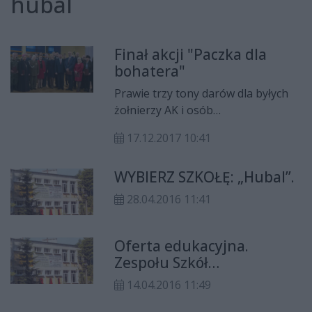
hubal
Finał akcji "Paczka dla
bohatera"
Prawie trzy tony darów dla byłych
żołnierzy AK i osób
pokrzywdzonych w Czerwcu 1976 r.
17.12.2017 10:41
zebrano w ramach radomskiej
"Paczki dla Bohatera". Dary zbierała
WYBIERZ SZKOŁĘ: „Hubal”.
młodzież szkolna i służby
mundurowe. W piątek w "Hubalu"
28.04.2016 11:41
odbyła się uroczystość
podsumowująca trzecią edycję akcji
w naszym regionie.
Oferta edukacyjna.
Zespołu Szkół
Zawodowych im. mjra H.
14.04.2016 11:49
Dobrzańskiego „Hubala”.