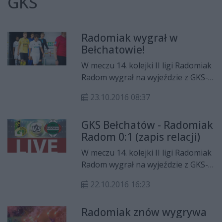
GKS
Radomiak wygrał w
Bełchatowie!
W meczu 14. kolejki II ligi Radomiak
Radom wygrał na wyjeździe z GKS-
em Bełchatów 1:0. Gola na wagę
23.10.2016 08:37
trzech punktów zdobył w końcówce
niezawodny Leandro Rossi. Po tym
GKS Bełchatów - Radomiak
zwycięstwie „Zieloni” umocnili się
Radom 0:1 (zapis relacji)
na trzecim miejscu w tabeli.
W meczu 14. kolejki II ligi Radomiak
Radom wygrał na wyjeździe z GKS-
em Bełchatów 1:0. Gola na wagę
22.10.2016 16:23
zwycięstwa zdobył Leandro Rossi!
Radomiak znów wygrywa