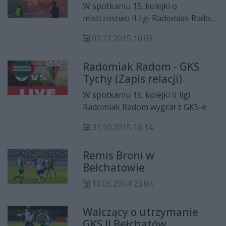
W spotkaniu 15. kolejki o
mistrzostwo II ligi Radomiak Radom
wygrał 1:0 z GKS-em Tychy. Gola na
02.11.2015 10:09
wagę trzech punktów zdobył w
pierwszej części spotkania Leandro
Radomiak Radom - GKS
Rossi. Po tym zwycięstwie Radomiak
Tychy (Zapis relacji)
awansował na czwarte miejsce w
tabeli.
W spotkaniu 15. kolejki II ligi
Radomiak Radom wygrał z GKS-em
Tychy 1:0. Jedyną bramkę spotkania
31.10.2015 16:14
zdobył Leandro Rossi.
Remis Broni w
Bełchatowie
10.05.2014 23:04
Walczący o utrzymanie
GKS II Bełchatów