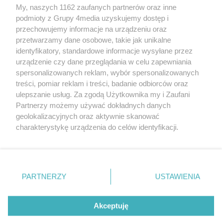
My, naszych 1162 zaufanych partnerów oraz inne
podmioty z Grupy 4media uzyskujemy dostęp i
przechowujemy informacje na urządzeniu oraz
przetwarzamy dane osobowe, takie jak unikalne
identyfikatory, standardowe informacje wysyłane przez
urządzenie czy dane przeglądania w celu zapewniania
spersonalizowanych reklam, wybór spersonalizowanych
Redakcja
Reklama
Prywatność
Praca Łódź
treści, pomiar reklam i treści, badanie odbiorców oraz
the:protocol
ulepszanie usług. Za zgodą Użytkownika my i Zaufani
Partnerzy możemy używać dokładnych danych
geolokalizacyjnych oraz aktywnie skanować
charakterystykę urządzenia do celów identyfikacji.
Ponieważ cenimy Twoją prywatność, prosimy o zgodę na
Szukaj
korzystanie z tych technologii poprzez kliknięcie
„Akceptuję”. Zgoda jest dobrowolna i zawsze możesz ją
zmienić/wycofać klikając przycisk ustawień prywatności
Facebook.com
Youtube.com
PARTNERZY
USTAWIENIA
znajdujący się w lewym dolnym rogu strony
. Niektóre
rodzaje przetwarzania danych nie wymagają zgody
użytkownika, ale masz prawo sprzeciwić się takiemu
Akceptuję
przetwarzaniu. Preferencje będą miały zastosowania tylko