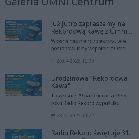
Galeria OMNI Centrum
Już jutro zapraszamy na
Rekordową kawę z Omni
Centrum Radom
Wiosna nas nie rozpieszcza, więc
postanowiliśmy wspólnie z Omni
Centrum Radom ją pobudzić.
29.04.2026 12:30
Urodzinowa "Rekordowa
Kawa"
To właśnie 29 października 1994
roku Radio Rekord wypuściło
pierwsze dźwięki na 106,2FM.
28.10.2025 11:22
Zapraszamy na kolejne wyjątkowe
urodziny
Radio Rekord świętuje 31.