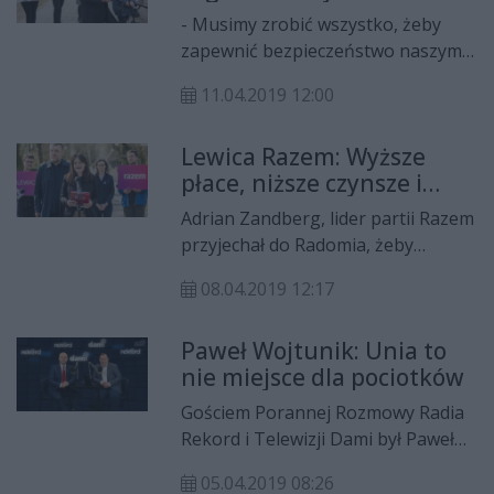
dzieciom...
Sprawiedliwości.
- Musimy zrobić wszystko, żeby
zapewnić bezpieczeństwo naszym
dzieciom w Internecie –
11.04.2019 12:00
zapowiedział Paweł Wojtunik, były
szef CBA i kandydat Koalicji
Lewica Razem: Wyższe
Europejskiej do Parlamentu
płace, niższe czynsze i
Europejskiego.
darmowe leki
Adrian Zandberg, lider partii Razem
przyjechał do Radomia, żeby
przedstawić kandydatów Lewicy
08.04.2019 12:17
Razem w wyborach do Parlamentu
Europejskiego. Na mazowieckiej
Paweł Wojtunik: Unia to
liście znalazły się cztery osoby z
nie miejsce dla pociotków
regionu radomskiego.
Gościem Porannej Rozmowy Radia
Rekord i Telewizji Dami był Paweł
Wojtunik, były szef CBA i policjant
05.04.2019 08:26
CBŚ. Rozmawiał Łukasz Molenda.