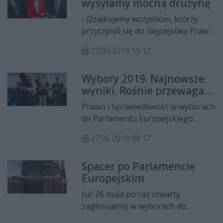
wysyłamy mocną drużynę
cząstkowych wyników ogłoszonych
przez Państwową Komisję
- Dziękujemy wszystkim, którzy
Wyborczą po zliczeniu głosów z
przyczynili się do zwycięstwa Prawa
99,56 obwodowych komisji
i Sprawiedliwości – powiedziała
wyborczych w okręgu piątym.
27.05.2019 10:12
Anna Kwiecień, podczas wieczoru
wyborczego swojej partii. Według
Wybory 2019. Najnowsze
najnowszych cząstkowych wyników
wyniki. Rośnie przewaga
na PiS zagłosowało ponad 46 proc.
PiS
wyborców, którzy w niedzielę, 26
Prawo i Sprawiedliwość w wyborach
maja udali się do urn.
do Parlamentu Europejskiego
uzyskało 46,01 proc. głosów. Drugie
27.05.2019 08:17
miejsce zajęła Koalicja Europejska z
poparciem 37,87 proc., a próg
Spacer po Parlamencie
wyborczy przekroczyła jeszcze
Europejskim
Wiosna Roberta Biedronia z
wynikiem 6,02 proc. Takie wyniki
Już 26 maja po raz czwarty
głosowania podaje Państwowa
zagłosujemy w wyborach do
Komisja Wyborcza po zliczeniu
Parlamentu Europejskiego. W