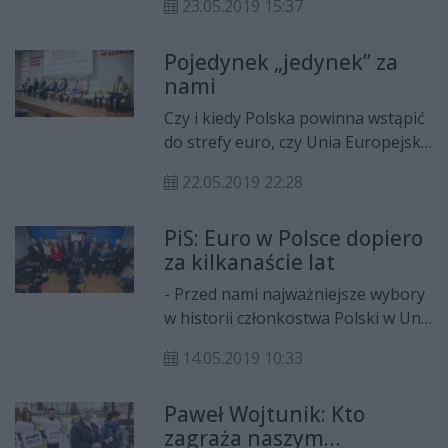
głosów z 95,9 proc. wszystkich
23.05.2019 15:37
całym kraju wybierzemy 52
obwodowych komisji wyborczych
parlamentarzystów, którzy będą
(26 166 na 27 285).
Pojedynek „jedynek” za
pełnić swoją funkcję przez
nami
pięcioletnią kadencję.
Czy i kiedy Polska powinna wstąpić
do strefy euro, czy Unia Europejska
potrzebuje własnej armii i jak
22.05.2019 22:28
rozwiązać problemy migracyjne we
wspólnocie, m.in. na takie tematy
PiS: Euro w Polsce dopiero
rozmawiano podczas debaty
za kilkanaście lat
liderów list do Parlamentu
Europejskiego.
- Przed nami najważniejsze wybory
w historii członkostwa Polski w Unii
Europejskiej – powiedział Adam
14.05.2019 10:33
Bielan, wicemarszałek senatu. Do
udziału w wyborach, które odbędą
Paweł Wojtunik: Kto
się 26 maja, zachęcali
zagraża naszym
parlamentarzyści Prawa i