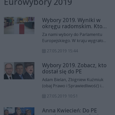
Eurowybory 2019
Wybory 2019. Wyniki w
okręgu radomskim. Kto
dostałby się do sejmu?
Za nami wybory do Parlamentu
Europejskiego. W kraju wygrało
Prawo i Sprawiedliwość, które o
27.05.2019 15:44
siedem procent wyprzedziło
Koalicję Europejską. Natomiast na
Wybory 2019. Zobacz, kto
Mazowszu (bez Warszawy) PiS ma
dostał się do PE
nad Koalicją ponaddwukrotną
przewagę. A gdyby przełożyć te
Adam Bielan, Zbigniew Kuźmiuk
wyniki na zbliżające się wybory
(obaj Prawo i Sprawiedliwość) i
parlamentarne? Kto mógłby liczyć
Jarosław Kalinowski (Koalicja
na mandaty w okręgu radomskim?
27.05.2019 10:51
Europejska) będą reprezentować
nas w Parlamencie Europejskim.
Anna Kwiecień: Do PE
Tak wynika z nieoficjalnych