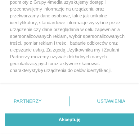
podmioty z Grupy 4media uzyskujemy dostęp i
przechowujemy informacje na urządzeniu oraz
przetwarzamy dane osobowe, takie jak unikalne
identyfikatory, standardowe informacje wysyłane przez
urządzenie czy dane przeglądania w celu zapewniania
spersonalizowanych reklam, wybór spersonalizowanych
Redakcja
Reklama
Prywatność
Praca Łódź
treści, pomiar reklam i treści, badanie odbiorców oraz
the:protocol
ulepszanie usług. Za zgodą Użytkownika my i Zaufani
Partnerzy możemy używać dokładnych danych
geolokalizacyjnych oraz aktywnie skanować
charakterystykę urządzenia do celów identyfikacji.
Ponieważ cenimy Twoją prywatność, prosimy o zgodę na
Szukaj
korzystanie z tych technologii poprzez kliknięcie
„Akceptuję”. Zgoda jest dobrowolna i zawsze możesz ją
zmienić/wycofać klikając przycisk ustawień prywatności
Facebook.com
Youtube.com
PARTNERZY
USTAWIENIA
znajdujący się w lewym dolnym rogu strony
. Niektóre
rodzaje przetwarzania danych nie wymagają zgody
użytkownika, ale masz prawo sprzeciwić się takiemu
Akceptuję
przetwarzaniu. Preferencje będą miały zastosowania tylko
na tej witrynie.
CMS portalu
przygotowany przez