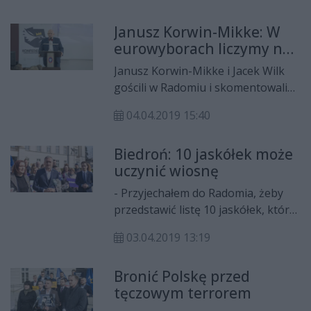
Janusz Korwin-Mikke: W
eurowyborach liczymy na
20 proc.
Janusz Korwin-Mikke i Jacek Wilk
gościli w Radomiu i skomentowali
decyzję o wspólnym starcie
04.04.2019 15:40
prawicowych ugrupowań w
wyborach do parlamentu
Biedroń: 10 jaskółek może
europejskiego. Zdaniem szefa
uczynić wiosnę
partii KORWiN, daje to nadzieję na
wysoki wynik wyborczy.
- Przyjechałem do Radomia, żeby
przedstawić listę 10 jaskółek, które
mogą uczynić wiosnę na
03.04.2019 13:19
Mazowszu. Ci kandydaci mogą
zagwarantować zmiany, na które
Bronić Polskę przed
czekają Polacy – powiedział Robert
tęczowym terrorem
Biedroń podczas prezentacji
kandydatów partii Wiosna do