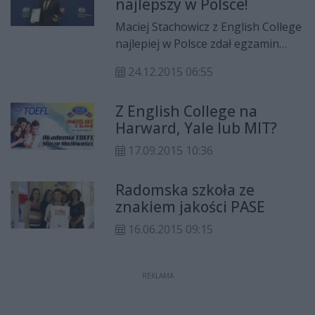
najlepszy w Polsce!
MICHAŁÓW przy ul. Mieszka 1-go
3G, od września 2017 r. rusza
Maciej Stachowicz z English College
oddział RADOM-USTRONIE w
najlepiej w Polsce zdał egzamin
budynku Szkoły Podstawowej nr 11
Pearson PTE Breakthrough. Na
/ Gimnazjum nr 2 przy ul. Gagarina
24.12.2015 06:55
uroczystej gali w Ambasadzie
19.
Brytyjskiej w Warszawie Maciek w
Z English College na
asyście swoich rodziców, nauczycieli
Harward, Yale lub MIT?
i dyrekcji szkoły odebrał specjalny
medal "Medallion of Excellence"
17.09.2015 10:36
oraz nagrodę w postaci tableta.
Radomska szkoła ze
znakiem jakości PASE
16.06.2015 09:15
REKLAMA