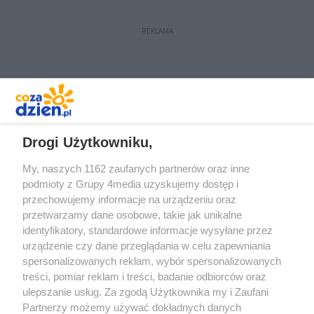
REKLAMA
REKLAMA
Drogi Użytkowniku,
My, naszych 1162 zaufanych partnerów oraz inne
podmioty z Grupy 4media uzyskujemy dostęp i
przechowujemy informacje na urządzeniu oraz
przetwarzamy dane osobowe, takie jak unikalne
identyfikatory, standardowe informacje wysyłane przez
urządzenie czy dane przeglądania w celu zapewniania
spersonalizowanych reklam, wybór spersonalizowanych
Redakcja
Reklama
Prywatność
Praca Łódź
treści, pomiar reklam i treści, badanie odbiorców oraz
the:protocol
ulepszanie usług. Za zgodą Użytkownika my i Zaufani
Partnerzy możemy używać dokładnych danych