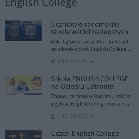
English College
Uczniowie radomskiej
szkoły wśród najlepszych
w Polsce!
Mikołaj Solarz oraz Marcin Kozieł -
uczniowie szkoły English College
odebrali wyjątkowe nagrody
07.05.2019 15:36
„Country Medallions” za najlepszy
wynik w Polsce na certyfikowanym
Szkoła ENGLISH COLLEGE
egzaminie językowym Pearson PTE
na Osiedlu Ustronie!
General Level 2 oraz Pearson PTE
Young Learners Springboard.
Znana i ceniona w Radomiu szkoła
języków English College rozszerza
swoją działalność o kolejną
11.09.2017 09:45
placówkę. Oprócz dotychczasowych
oddziałów RADOM-CENTRUM przy
Uczeń English College
ul. Żeromskiego 31 oraz RADOM-