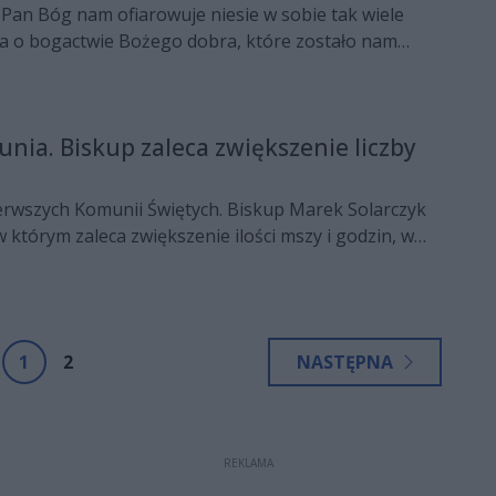
y Pan Bóg nam ofiarowuje niesie w sobie tak wiele
a o bogactwie Bożego dobra, które zostało nam
i w swoim bożonarodzeniowym orędziu do radomian
czyk, ordynariusz Diecezji Radomskiej.
nia. Biskup zaleca zwiększenie liczby
ierwszych Komunii Świętych. Biskup Marek Solarczyk
 którym zaleca zwiększenie ilości mszy i godzin, w
 będą uroczystości. Niektóre parafie zdecydowały
.
1
2
NASTĘPNA
REKLAMA