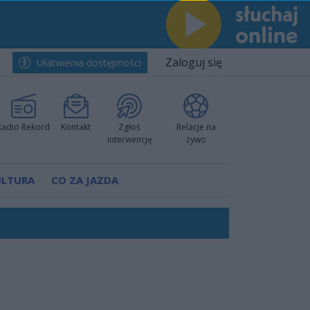
Zaloguj się
Ułatwienia dostępności
Radio Rekord
Kontakt
Zgłoś
Relacje na
interwencję
żywo
ULTURA
CO ZA JAZDA
h i pewnie wygrali przy Struga