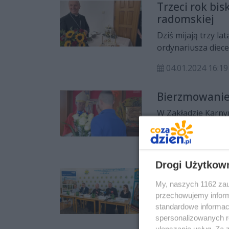
Trzeci rok bi
radomskiej
Dziś mijają trzy l
ordynariusza diecez
zabrakło jubileus
04.01.2024 16:19
Bierzmowanie
W Zakładzie Karny
sakrament bierzm
18.11.2023 09:37
Drogi Użytkow
Stypendyści f
My, naszych 1162 zau
700 stypendystów 
przechowujemy informa
lipca br. na obozi
standardowe informac
spersonalizowanych re
19.07.2023 16:25
ulepszanie usług. Za