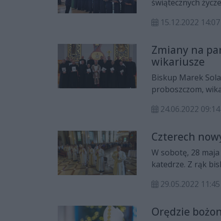
świątecznych życze
Akademicki Chór, k
15.12.2022 14:07
Zmiany na par
wikariusze
Biskup Marek Sola
proboszczom, wik
parafie z dniem 1 l
24.06.2022 09:14
Czterech nowy
W sobotę, 28 maja 
katedrze. Z rąk bi
diakonów.
29.05.2022 11:45
Orędzie bożo