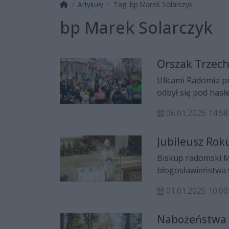
Strona główna
Artykuły
Tag: bp Marek Solarczyk
bp Marek Solarczyk
Orszak Trzech
Ulicami Radomia pr
odbył się pod hasłe
06.01.2025 14:58
Jubileusz Rok
Biskup radomski Ma
błogosławieństwa w
Roku Świętego 2025
01.01.2025 10:00
Opieki NMP w Rado
Nabożeństwa 