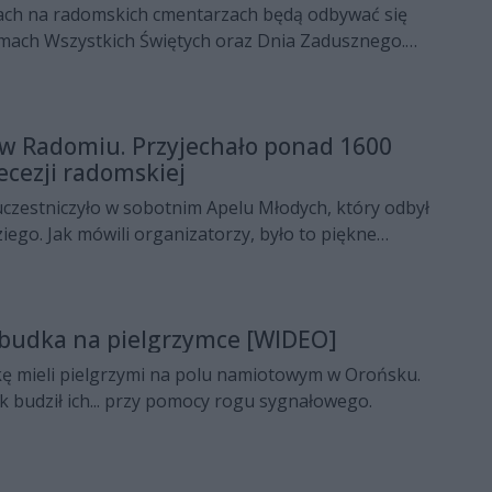
iach na radomskich cmentarzach będą odbywać się
ach Wszystkich Świętych oraz Dnia Zadusznego.
ie można w nich uczestniczyć?
w Radomiu. Przyjechało ponad 1600
iecezji radomskiej
czestniczyło w sobotnim Apelu Młodych, który odbył
ziego. Jak mówili organizatorzy, było to piękne
 dowód na to, jak ważną rolę w kościele odgrywa
budka na pielgrzymce [WIDEO]
 mieli pielgrzymi na polu namiotowym w Orońsku.
 budził ich... przy pomocy rogu sygnałowego.