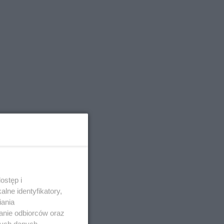
ostęp i
lne identyfikatory,
iania
anie odbiorców oraz
nych danych