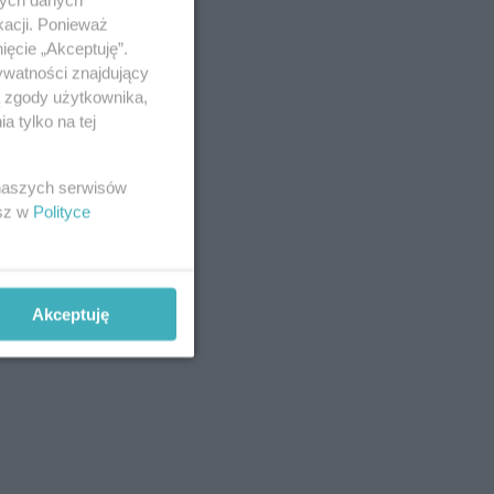
kacji. Ponieważ
ięcie „Akceptuję”.
ywatności znajdujący
ą zgody użytkownika,
 tylko na tej
 naszych serwisów
esz w
Polityce
Akceptuję