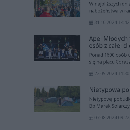
W najbliższych dn
nabożeństwa w ram
Gdzie i kiedy będz
31.10.2024 14:42
Apel Młodych 
osób z całej d
Ponad 1600 osób u
się na placu Coraz
świadectwo wiary i
22.09.2024 11:30
młodzież.
Nietypowa po
Nietypową pobudkę
Bp Marek Solarczyk
07.08.2024 09:22