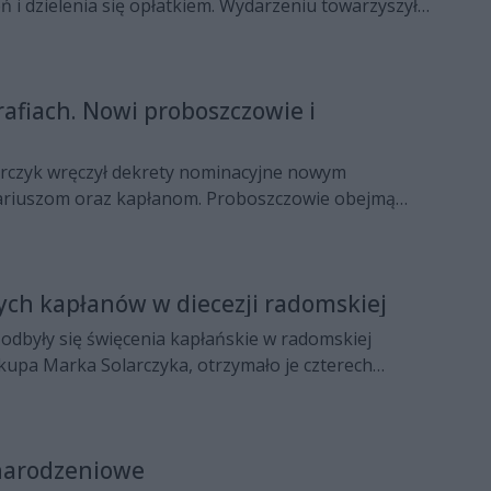
ń i dzielenia się opłatkiem. Wydarzeniu towarzyszył
tóry zaśpiewał najpiękniejsze polskie kolędy.
afiach. Nowi proboszczowie i
rczyk wręczył dekrety nominacyjne nowym
ariuszom oraz kapłanom. Proboszczowie obejmą
ipca, zaś księża wikariusze z dniem 25 sierpnia.
ch kapłanów w diecezji radomskiej
odbyły się święcenia kapłańskie w radomskiej
skupa Marka Solarczyka, otrzymało je czterech
narodzeniowe