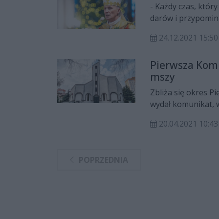
- Każdy czas, któr
darów i przypomin
ofiarowane - mów
24.12.2021 15:50
biskup Marek Solar
Pierwsza Komu
mszy
Zbliża się okres P
wydał komunikat, w
których odprawiane
20.04.2021 10:43
się na trzy terminy
POPRZEDNIA