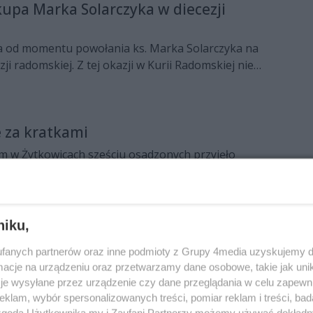
skupa Marka Solarczyka w diecezji
ata od momentu powołania ks. Marka Solarczyka na
ji radomskiej. Z tej okazji w Kurii Radomskiej nie
zowego tortu oraz kwiatów.
 za kratkami
m w Żytkowicach sześciu osadzonych przyjęło
owania.
niku,
undacji przyjechali do Radomia
fanych partnerów oraz inne podmioty z Grupy 4media uzyskujemy d
Fundacji Dzieło Nowego Tysiąclecia przebywa od 14
cje na urządzeniu oraz przetwarzamy dane osobowe, takie jak unika
e integracyjno-formacyjnym w Radomiu.
je wysyłane przez urządzenie czy dane przeglądania w celu zapewn
klam, wybór spersonalizowanych treści, pomiar reklam i treści, bad
 zgodą Użytkownika my i Zaufani Partnerzy możemy używać dokład