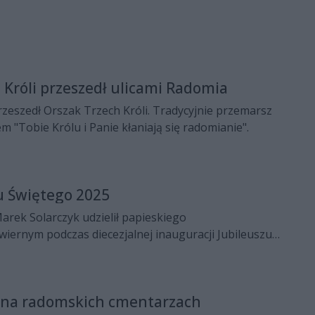
 Króli przeszedł ulicami Radomia
zeszedł Orszak Trzech Króli. Tradycyjnie przemarsz
m "Tobie Królu i Panie kłaniają się radomianie".
u Świętego 2025
rek Solarczyk udzielił papieskiego
iernym podczas diecezjalnej inauguracji Jubileuszu
. Uroczystość odbyła się 29 grudnia w katedrze
miu, w uroczystość Świętej Rodziny.
na radomskich cmentarzach