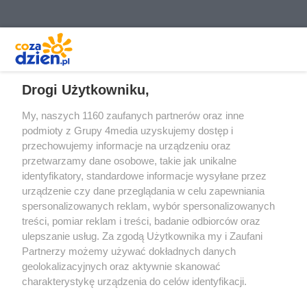
REKLAMA
Drogi Użytkowniku,
My, naszych 1160 zaufanych partnerów oraz inne
podmioty z Grupy 4media uzyskujemy dostęp i
przechowujemy informacje na urządzeniu oraz
przetwarzamy dane osobowe, takie jak unikalne
identyfikatory, standardowe informacje wysyłane przez
urządzenie czy dane przeglądania w celu zapewniania
spersonalizowanych reklam, wybór spersonalizowanych
Redakcja
Reklama
Prywatność
Praca Łódź
treści, pomiar reklam i treści, badanie odbiorców oraz
the:protocol
ulepszanie usług. Za zgodą Użytkownika my i Zaufani
Partnerzy możemy używać dokładnych danych
geolokalizacyjnych oraz aktywnie skanować
charakterystykę urządzenia do celów identyfikacji.
Ponieważ cenimy Twoją prywatność, prosimy o zgodę na
Szukaj