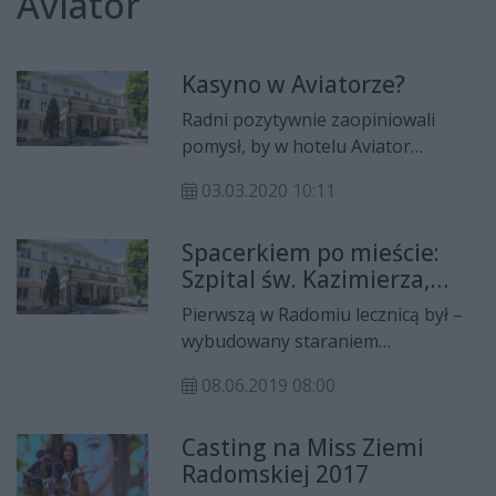
Aviator
Kasyno w Aviatorze?
Radni pozytywnie zaopiniowali
pomysł, by w hotelu Aviator
otwarte zostało kasyno. Czy tak się
03.03.2020 10:11
stanie, zdecyduje Ministerstwo
Finansów.
Spacerkiem po mieście:
Szpital św. Kazimierza,
obecnie hotel Aviator
Pierwszą w Radomiu lecznicą był –
wybudowany staraniem
Radomskiego Towarzystwa
08.06.2019 08:00
Dobroczynności w 1828 roku -
szpital św. Aleksandra.
Casting na Miss Ziemi
Radomskiej 2017