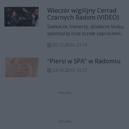
udzielić pierwszej pomocy swojemu
Wieczór wigilijny Cerrad
dziecku.
Czarnych Radom (VIDEO)
Siatkarze, trenerzy, działacze klubu,
sponsorzy oraz licznie zaproszeni
goście, spotkali się w
20.12.2016 23:19
poniedziałkowy (19 grudnia)
wieczór na wieczorze wigilijnym w
"Piersi w SPA" w Radomiu
hotelu Aviator w Radomiu. Podczas
tego wyjątkowego dnia, nie
23.10.2015 10:37
zabrakło wspólnej modlitwy,
śpiewania kolęd oraz
bożonarodzeniowych i
REKLAMA
noworocznych życzeń.
REKLAMA