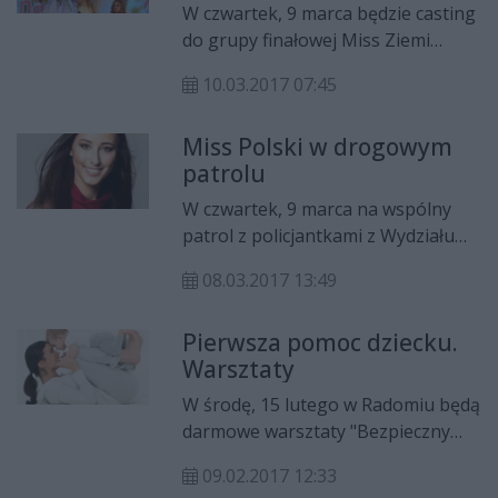
W czwartek, 9 marca będzie casting
do grupy finałowej Miss Ziemi
Radomskiej 2017. Organizatorzy
10.03.2017 07:45
zapraszają do udziału bezdzietne
panny w określonym wieku i o
Miss Polski w drogowym
nieskazitelnej opinii.
patrolu
W czwartek, 9 marca na wspólny
patrol z policjantkami z Wydziału
Ruchu Drogowego KWP zs. w
08.03.2017 13:49
Radomiu wyruszy Paulina Maziarz,
czyli aktualna Miss Polski, a także
Pierwsza pomoc dziecku.
Miss Ziemi Radomskiej.
Warsztaty
W środę, 15 lutego w Radomiu będą
darmowe warsztaty "Bezpieczny
maluch", podczas których przyszli i
09.02.2017 12:33
obecni rodzice dowiedzą się jak