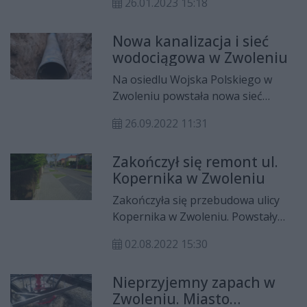
26.01.2023 15:18
przestępstw. Ma to poprawić
bezpieczeństwo mieszkańców.
Nowa kanalizacja i sieć
wodociągowa w Zwoleniu
Na osiedlu Wojska Polskiego w
Zwoleniu powstała nowa sieć
wodociągowa i kanalizacyjna. Do
26.09.2022 11:31
nowego odcinka sieci przyłączono
też przyległe bloki z ul. 11-go
Zakończył się remont ul.
Listopada i Bogusza.
Kopernika w Zwoleniu
Zakończyła się przebudowa ulicy
Kopernika w Zwoleniu. Powstały
tam nowe chodniki, miejsca
02.08.2022 15:30
parkingowe, a także zjazdy do
posesji.
Nieprzyjemny zapach w
Zwoleniu. Miasto