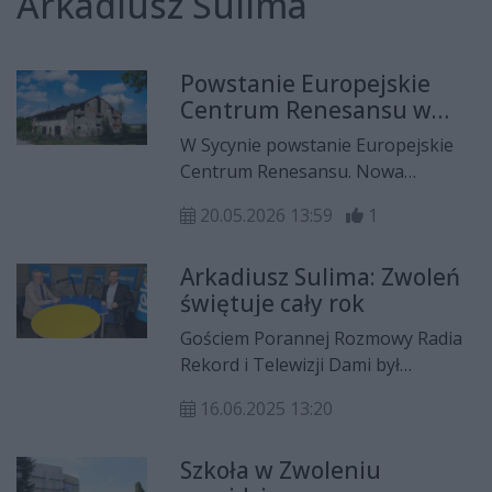
Arkadiusz Sulima
Powstanie Europejskie
Centrum Renesansu w
gminie Zwoleń
W Sycynie powstanie Europejskie
Centrum Renesansu. Nowa
przestrzeń będzie filią Muzeum
20.05.2026 13:59
1
Jana Kochanowskiego w
Czarnolesie i ma stać się miejscem
Arkadiusz Sulima: Zwoleń
poświęconym kulturze oraz sztuce
świętuje cały rok
epoki. W środę, 20 maja podpisano
porozumienie dotyczące
Gościem Porannej Rozmowy Radia
przygotowania opracowania
Rekord i Telewizji Dami był
przedprojektowego.
Arkadiusz Sulima, burmistrz
16.06.2025 13:20
Zwolenia. Krzysztof Domagała
rozmawiał z nim m.in. o
Szkoła w Zwoleniu
wyjątkowych obchodach 600-lecia