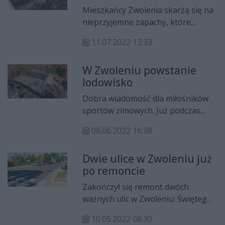
podejmuje działania
Mieszkańcy Zwolenia skarżą się na
nieprzyjemne zapachy, które
pojawiają się w ostatnim czasie w
11.07.2022 13:33
różnych częściach miasta, zwłaszcza
w godzinach wieczornych.
W Zwoleniu powstanie
Burmistrz Arkadiusz Sulima
lodowisko
tłumaczy, że powodem jest stara
technologia, używana w
Dobra wiadomość dla miłośników
oczyszczalniach ścieków.
sportów zimowych. Już podczas
najbliższej zimy przy kompleksie
08.06.2022 16:38
sportowym Orlik w Zwoleniu pojawi
się sztuczne lodowisko wraz z
Dwie ulice w Zwoleniu już
wypożyczalnią łyżew. Samorząd
po remoncie
gminy Zwoleń pozyskał na jego
zakup dofinansowanie w wysokości
Zakończył się remont dwóch
280 tys. zł.
ważnych ulic w Zwoleniu: Świętego
Jana i Armii Krajowej. Koszt prac to
10.05.2022 08:30
prawie dwa miliony złotych, z czego