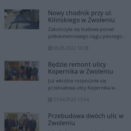
70% to dofinansowanie z
Nowy chodnik przy ul.
Rządowego Funduszu Rozwoju
Kilińskiego w Zwoleniu
Dróg.
Zakończyła się budowa ponad
półkilometrowego ciągu pieszego
przy ul. Kilińskiego w Zwoleniu.
06.05.2022 10:28
Dzięki temu poprawi się
bezpieczeństwo pieszych, którzy
Będzie remont ulicy
właśnie tą drogą udają się na
Kopernika w Zwoleniu
miejski cmentarz czy do ośrodka
zdrowia.
Już wkrótce rozpocznie się
przebudowa ulicy Kopernika w
Zwoleniu. Urząd Miejski wyłonił już
21.04.2022 13:54
wykonawcę prac. Droga zyska nowy
chodnik, zatoki postojowe oraz
Przebudowa dwóch ulic w
zjazdy do posesji.
Zwoleniu