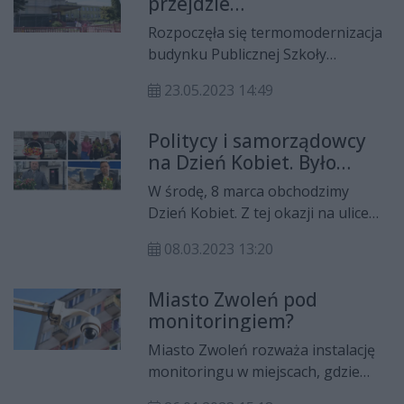
przejdzie
nadania praw miejskich Zwoleniowi,
termomodernizację
atrakcjach przygotowanych na
Rozpoczęła się termomodernizacja
czerwcowy weekend, a także o
budynku Publicznej Szkoły
najważniejszych inwestycjach
Podstawowej przy ul. Ludowej w
realizowanych w mieście. Włodarz
23.05.2023 14:49
Zwoleniu. Obiekt zostanie
opowiedział również o planach na
ocieplony, zainstalowana zostanie
dalszą część jubileuszowego roku
Politycy i samorządowcy
również fotowoltaika. Nie
oraz o tym, jak Zwoleń chce łączyć
na Dzień Kobiet. Było
zabraknie też prac wewnątrz
tradycję z nowoczesnym rozwojem.
rozdawanie kwiatów na
budynku.
W środę, 8 marca obchodzimy
ulicy
Dzień Kobiet. Z tej okazji na ulice
miast i miejscowości wyszli politycy
08.03.2023 13:20
oraz samorządowcy, którzy
wręczali kobietom kwiaty.
Miasto Zwoleń pod
Zobaczcie ich relacje w serwisach
monitoringiem?
społecznościowych!
Miasto Zwoleń rozważa instalację
monitoringu w miejscach, gdzie
najczęściej dochodzi do