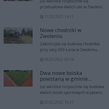
Już wkrótce rozpocznie się
przebudowa dwóch ulic w Zwoleniu:
11 listopada oraz Batalionów
11.03.2022 14:17
Chłopskich. Inwestycja będzie
kosztować ponad 4 mln zł.
Nowe chodniki w
Zwoleniu
Zakończyła się budowa chodnika
przy ulicy 550-Lecia w Zwoleniu.
Nowy ponad półkilometrowy ciąg
08.03.2022 09:34
pieszy pojawi się też przy ulicy
Kilińskiego w Zwoleniu.
Dwa nowe boiska
powstaną w gminie
Zwoleń
Już wkrótce rozpocznie się budowa
dwóch boisk sportowych w Jasieńcu
Kolonii (gmina Zwoleń). Inwestycja
03.02.2022 15:21
realizowana jest wieloetapowo i w