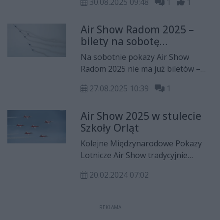
30.08.2025 09:48
1
1
zbiórka dla jego małych synków,
która w błyskawicznym tempie
Air Show Radom 2025 –
zgromadziła ogromne środki.
bilety na sobotę
wyprzedane! Ważne
Na sobotnie pokazy Air Show
informacje dla widzów
Radom 2025 nie ma już biletów –
wszystkie zostały wyprzedane.
27.08.2025 10:39
1
Wciąż dostępne są wejściówki na
niedzielę, ale trzeba się spieszyć –
Air Show 2025 w stulecie
zainteresowanie jest ogromne.
Szkoły Orląt
Przypominamy także o ważnych
informacjach dotyczących wejścia
Kolejne Międzynarodowe Pokazy
na teren wydarzenia.
Lotnicze Air Show tradycyjnie
odbędą się w ostatni weekend
20.02.2024 07:02
sierpnia. Przyszłoroczne pokazy
zbiegną się również z 100. rocznicą
utworzenia Szkoły Orląt.
REKLAMA