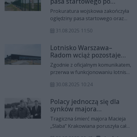
pasa startowego po
operacyjnie. Od poniedziałku, 1
katastrofie F-16
września, od godziny 17.00, port
Prokuratura wojskowa zakończyła
działa z ograniczonymi
oględziny pasa startowego oraz
parametrami dla drogi startowej.
terenów przyległych, prowadzone
31.08.2025 11:50
po czwartkowej katastrofie
myśliwca F-16. Śledczy sprawdzali
Lotnisko Warszawa–
zarówno miejsce zdarzenia, jak i
Radom wciąż pozostaje
fragmenty rozbitej maszyny.
zamknięte
Zgodnie z oficjalnym komunikatem,
przerwa w funkcjonowaniu lotniska
przedłuży się do wtorku, 2
30.08.2025 10:24
września, do godziny 1.59 w nocy.
Polacy jednoczą się dla
synków majora
Krakowiana. Trwa zbiórka
Tragiczna śmierć majora Macieja
„Slaba” Krakowiana poruszyła całą
Polskę. W sieci ruszyła oficjalna