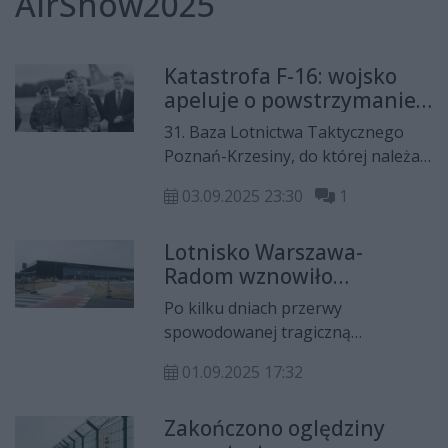
AirShow2025
Katastrofa F-16: wojsko
apeluje o powstrzymanie
spekulacji
31. Baza Lotnictwa Taktycznego
Poznań-Krzesiny, do której należał
major Maciej „Slab” Krakowian,
03.09.2025 23:30
1
opublikowała oficjalne stanowisko
w związku z licznymi komentarzami
Lotnisko Warszawa-
dotyczącymi katastrofy F-16
Radom wznowiło
podczas prób do Air Show.
działalność po katastrofie
Po kilku dniach przerwy
F-16. Na razie z
spowodowanej tragiczną
ograniczeniami
katastrofą samolotu F-16 podczas
01.09.2025 17:32
prób do Air Show Radom 2025,
Lotnisko Warszawa-Radom
Zakończono oględziny
ponownie zostało uruchomione