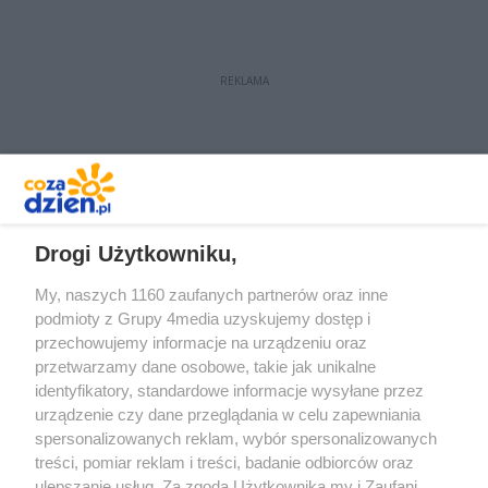
REKLAMA
REKLAMA
Drogi Użytkowniku,
My, naszych 1160 zaufanych partnerów oraz inne
podmioty z Grupy 4media uzyskujemy dostęp i
przechowujemy informacje na urządzeniu oraz
przetwarzamy dane osobowe, takie jak unikalne
identyfikatory, standardowe informacje wysyłane przez
urządzenie czy dane przeglądania w celu zapewniania
spersonalizowanych reklam, wybór spersonalizowanych
Redakcja
Reklama
Prywatność
Praca Łódź
treści, pomiar reklam i treści, badanie odbiorców oraz
the:protocol
ulepszanie usług. Za zgodą Użytkownika my i Zaufani