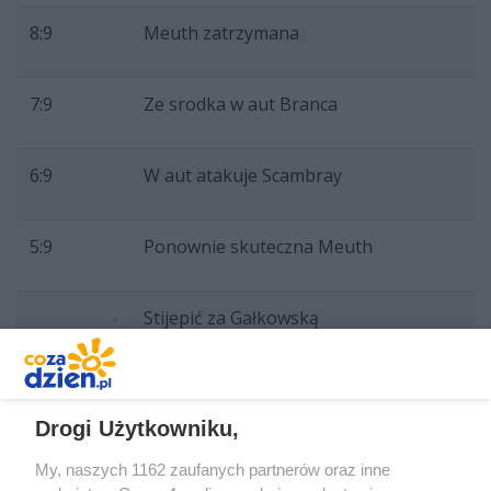
8:9
Meuth zatrzymana
7:9
Ze srodka w aut Branca
6:9
W aut atakuje Scambray
5:9
Ponownie skuteczna Meuth
Stijepić za Gałkowską
5:8
Gałkowska posyła piłkę w aut
Drogi Użytkowniku,
5:7
Technicznie Meuth
My, naszych 1162 zaufanych partnerów oraz inne