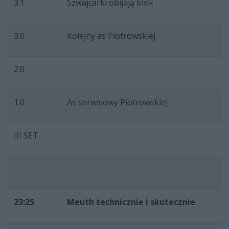
3:1
Szwajcarki obijają blok
3:0
Kolejny as Piotrowskiej
2:0
1:0
As serwisowy Piotrowskiej
III SET
23:25
Meuth technicznie i skutecznie