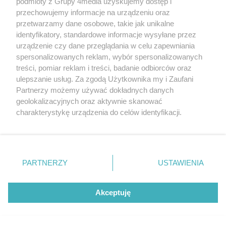
podmioty z Grupy 4media uzyskujemy dostęp i
przechowujemy informacje na urządzeniu oraz
5:6
W aut zagrywa Chase
przetwarzamy dane osobowe, takie jak unikalne
identyfikatory, standardowe informacje wysyłane przez
urządzenie czy dane przeglądania w celu zapewniania
4:6
Ponowne z krótkiej Chase
spersonalizowanych reklam, wybór spersonalizowanych
treści, pomiar reklam i treści, badanie odbiorców oraz
ulepszanie usług. Za zgodą Użytkownika my i Zaufani
4:5
Po skosie w aut Meuth
Partnerzy możemy używać dokładnych danych
geolokalizacyjnych oraz aktywnie skanować
charakterystykę urządzenia do celów identyfikacji.
3:5
Błąd po stronie Meuth
Ponieważ cenimy Twoją prywatność, prosimy o zgodę na
korzystanie z tych technologii poprzez kliknięcie
„Akceptuję”. Zgoda jest dobrowolna i zawsze możesz ją
2:5
Chase z krótkiej
zmienić/wycofać klikając przycisk ustawień prywatności
PARTNERZY
USTAWIENIA
znajdujący się w lewym dolnym rogu strony
. Niektóre
rodzaje przetwarzania danych nie wymagają zgody
2:4
Z krótkiej Witkowska
użytkownika, ale masz prawo sprzeciwić się takiemu
Akceptuję
przetwarzaniu. Preferencje będą miały zastosowania tylko
na tej witrynie.
Przerwa dla Radomki