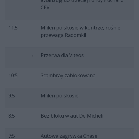
awansują do trzeciej rundy Pucharu
CEV!
11:5
Miilen po skosie w kontrze, rośnie
przewaga Radomki!
Przerwa dla Viteos
10:5
Scambray zablokowana
9:5
Miilen po skosie
8:5
Bez bloku w aut De Micheli
7:5
Autowa zagrywka Chase