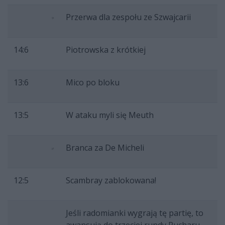
Przerwa dla zespołu ze Szwajcarii
14:6
Piotrowska z krótkiej
13:6
Mico po bloku
13:5
W ataku myli się Meuth
Branca za De Micheli
12:5
Scambray zablokowana!
Jeśli radomianki wygrają tę partię, to