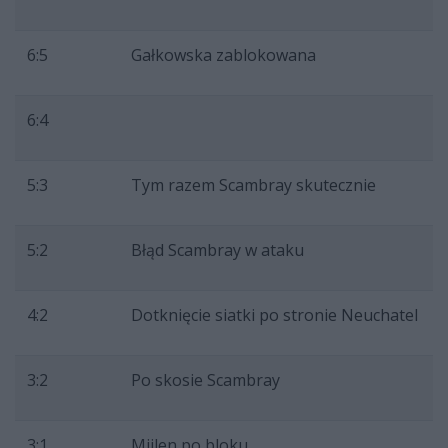
6:5
Gałkowska zablokowana
6:4
5:3
Tym razem Scambray skutecznie
5:2
Błąd Scambray w ataku
4:2
Dotknięcie siatki po stronie Neuchatel
3:2
Po skosie Scambray
3:1
Miilen po bloku