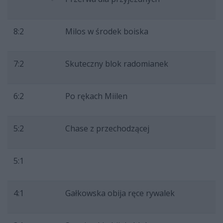
8:2
Milos w środek boiska
7:2
Skuteczny blok radomianek
6:2
Po rękach Miilen
5:2
Chase z przechodzącej
5:1
4:1
Gałkowska obija ręce rywalek