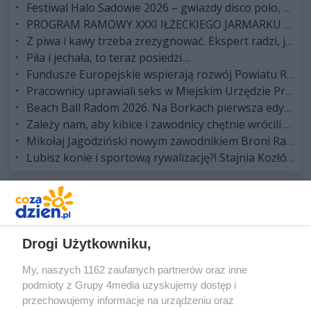
Festiwal Halo Sadowie 2026 – gwiazdy disco polo, hip-hopu i dobra zabawa dla całej rodziny!
PROGRAM RAMOWY XXXI IŁŻECKIEGO JARMARKU SZTUKI LUDOWEJ
Z piwa i kawy trzeba zrezygnować. Ekspert radzi, jak przetrwać upalne dni
Piła i jechała, to teraz posiedzi…
Fundusze Europejskie wspierają rozwój Powiatu Radomskiego. Trwa rozbudowa drogi powiatowej nr 3539W Radom - Gębarzów - Polany (III etap)
Pracownicy uprawiali seks w Miejskim Urzędzie Pracy w Radomiu
Beach Ball Radom 2026. Na Borkach pierwsza edycja turnieju. "Chcemy stworzyć nową sportową tradycję"
Zależy nam, aby kibice i zawodnicy chętnie wrócili na kolejne edycje Beach Ball Radom. Zapraszamy
Mikołaj Jagodziński nowym zawodnikiem Broni Radom
Lubisz konie i sportową rywalizację?! Stajnia Kozłów, zaprasza na sierpniową odsłonę ogólnopolskich zawodów w skokach przez przeszkody
REKLAMA
Drogi Użytkowniku,
My, naszych 1162 zaufanych partnerów oraz inne
podmioty z Grupy 4media uzyskujemy dostęp i
przechowujemy informacje na urządzeniu oraz