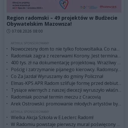
Region radomski – 49 projektów w Budżecie
Obywatelskim Mazowsza!
Data dodania artykułu:
07.08.2026 08:00
ARTYKUŁ SPONSOROWANY
Nowoczesny dom to nie tylko fotowoltaika. Co naprawdę decyduje o niskich rachunkach?
Radomiak zagra z rezerwami Korony. Jest terminarz I rundy Pucharu Polski
400 tys. zł na dokumentację projektową. Wrażliwy punkt na mazowieckich drogach zmieni oblicze
Pościg i zatrzymanie pijanego kierowcy. Radomscy policjanci po służbie znów pokazali klasę
Co Za Jazda! Wyruszamy do gminy Policzna!
Elmas-KPS APR Radom szlifuje formę przed debiutem w Orlen Superlidze Kobiet
Tysiące wiernych z naszej diecezji wyruszyło właśnie na Jasną Górę!
Radomiak poznał termin meczu z Cracovią
Arek Ostrowski: promowanie młodych artystów było od początku jedną z najważniejszych idei Radom Music Camp
ARTYKUŁ SPONSOROWANY
Wielka Akcja Szkoła w E.Leclerc Radom!
W Radomiu powstaje pierwszy mural poświęcony księdzu Romanowi Kotlarzowi