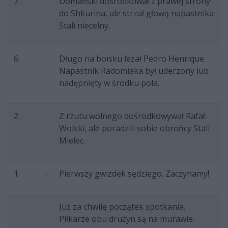
7.
Domański dośrodkował z prawej strony
do Shkurina, ale strzał głową napastnika
Stali niecelny.
6.
Długo na boisku leżał Pedro Henrique.
Napastnik Radomiaka był uderzony lub
nadępnięty w środku pola.
2.
Z rzutu wolnego dośrodkowywał Rafał
Wolski, ale poradzili sobie obrońcy Stali
Mielec.
1.
Pierwszy gwizdek sędziego. Zaczynamy!
Już za chwilę początek spotkania.
Piłkarze obu drużyn są na murawie.