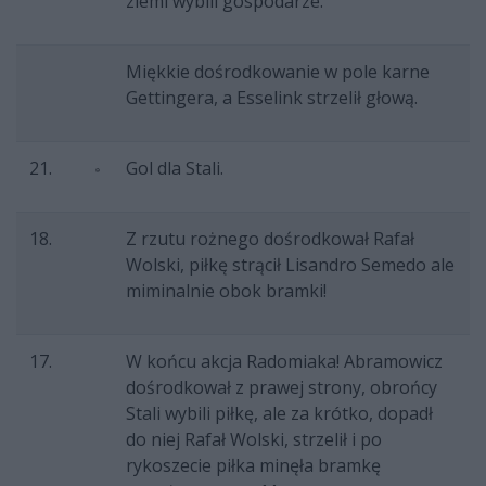
ziemi wybili gospodarze.
Miękkie dośrodkowanie w pole karne
Gettingera, a Esselink strzelił głową.
21.
Gol dla Stali.
18.
Z rzutu rożnego dośrodkował Rafał
Wolski, piłkę strącił Lisandro Semedo ale
miminalnie obok bramki!
17.
W końcu akcja Radomiaka! Abramowicz
dośrodkował z prawej strony, obrońcy
Stali wybili piłkę, ale za krótko, dopadł
do niej Rafał Wolski, strzelił i po
rykoszecie piłka minęła bramkę