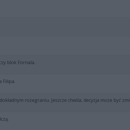
czy blok Fornala.
Filipa.
edokładnym rozegraniu. Jeszcze chwila, decyzja może być zmie
czą.