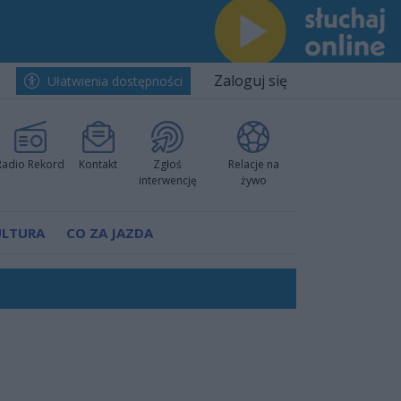
Zaloguj się
Ułatwienia dostępności
Radio Rekord
Kontakt
Zgłoś
Relacje na
interwencję
żywo
ULTURA
CO ZA JAZDA
nkurencyjne w Ustce!
ano umowę
Polski
 decyzję prokuratury
ów pokazali klasę