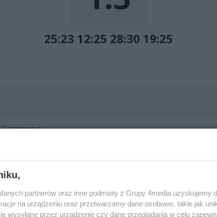
25:23 12:25 28:30 19:25
w Sosnowcu!
atakują rywale.
niku,
fanych partnerów oraz inne podmioty z Grupy 4media uzyskujemy d
cje na urządzeniu oraz przetwarzamy dane osobowe, takie jak unika
je wysyłane przez urządzenie czy dane przeglądania w celu zapewn