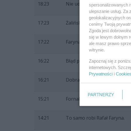
18:23
Nie udało się obronić mocne
spersonalizowanych re
ulepszanie usług. Za
geolokalizacyjnych or
17:23
Żaliński pewnie atakuje.
cenimy Twoją prywatno
Zgoda jest dobrowoln
się w lewym dolnym r
17:22
Faryna korzysta z krótkiego p
ale masz prawo sprzec
witrynie.
16:22
Błąd przekroczenia linii przy 
Zapoznaj się z poniż
internetowych. Szcze
Prywatności
i
Cookie
16:21
Dobra zagrywka i jeszcze lep
PARTNERZY
15:21
Fornal także źle zagrywa.
14:21
To samo robi Rafał Faryna.