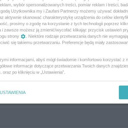
go ataku gospodarzy.
klam, wybór spersonalizowanych treści, pomiar reklam i treści, bad
 zgodą Użytkownika my i Zaufani Partnerzy możemy używać dokład
az aktywnie skanować charakterystykę urządzenia do celów identyfi
ść, prosimy o zgodę na korzystanie z tych technologii poprzez klikn
a i zawsze możesz ją zmienić/wycofać klikając przycisk ustawień pr
ogu strony
. Niektóre rodzaje przetwarzania danych nie wymagaj
rzebicia piłki przez naszą drużynę.
iwić się takiemu przetwarzaniu. Preferencje będą miały zastosowania
zagrywce.
szymi informacjami, abyś mógł świadomie i komfortowo korzystać z
gółowe informacje dotyczące przetwarzania Twoich danych znajdzi
s
. oraz po kliknięciu w „Ustawienia”.
szy blok ze strony gospodarzy.
USTAWIENIA