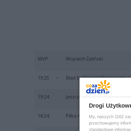
MVP
Wojciech Żaliński
19:25
Błąd będzinian! Wygrywamy 
19:24
Jeszcze z drugiej linii udanie 
Drogi Użytkow
18:24
Piłka meczowa dla Czarnych!
My, naszych 1162 zau
przechowujemy informa
standardowe informac