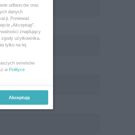
anie odbiorców oraz
nych danych
kacji. Ponieważ
ięcie „Akceptuję”.
ywatności znajdujący
ą zgody użytkownika,
 tylko na tej
 naszych serwisów
esz w
Polityce
Akceptuję