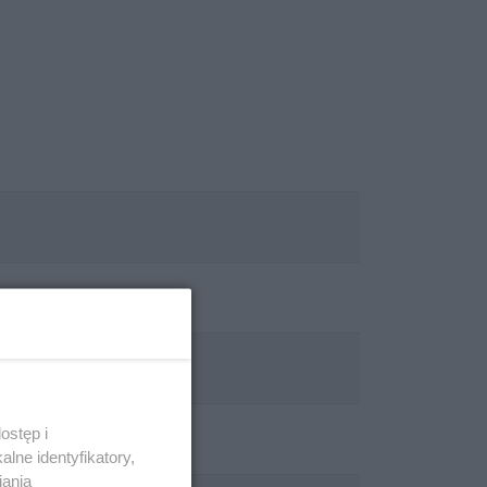
ostęp i
lne identyfikatory,
iania