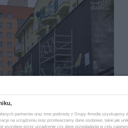
niku,
fanych partnerów oraz inne podmioty z Grupy 4media uzyskujemy d
cje na urządzeniu oraz przetwarzamy dane osobowe, takie jak unika
je wysyłane przez urządzenie czy dane przeglądania w celu zapewn