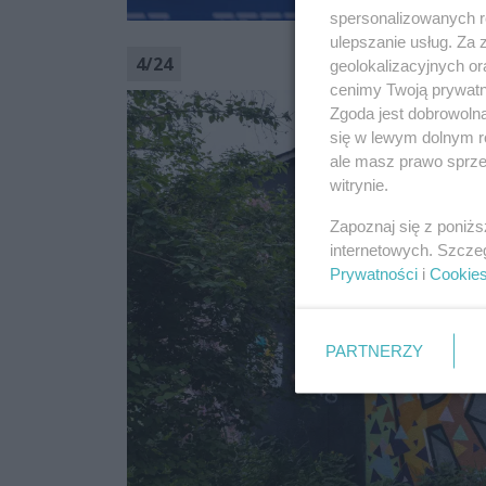
spersonalizowanych re
ulepszanie usług. Za
4
/
24
geolokalizacyjnych or
cenimy Twoją prywatno
Zgoda jest dobrowoln
się w lewym dolnym r
ale masz prawo sprzec
witrynie.
Zapoznaj się z poniż
internetowych. Szcze
Prywatności
i
Cookie
PARTNERZY