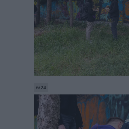
6
/
24