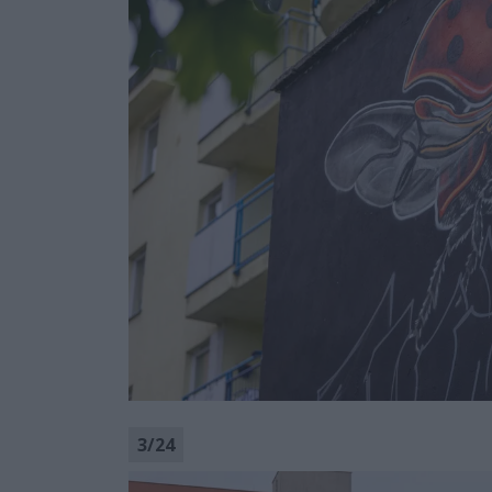
3
/
24