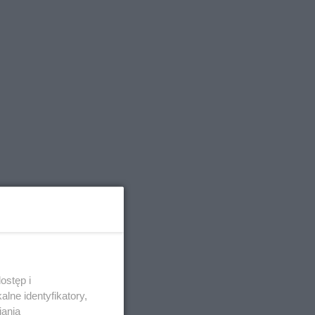
ostęp i
lne identyfikatory,
iania