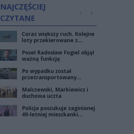
NAJCZĘŚCIEJ
CZYTANE
Poprzednie
Następne
Coraz większy ruch. Kolejne
loty przekierowane z
Warszawy do Radomia
Poseł Radosław Fogiel objął
ważną funkcję
Po wypadku został
przetransportowany
śmigłowcem na Józefów.
Malczewski, Markiewicz i
Historia mrozi krew w
duchowa uczta
żyłach
Policja poszukuje zaginionej
49-letniej mieszkanki
Radomia