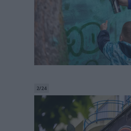
2
/
24