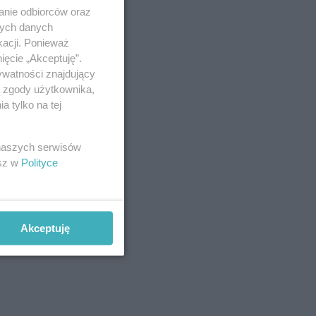
anie odbiorców oraz
nych danych
kacji. Ponieważ
ięcie „Akceptuję”.
ywatności znajdujący
ą zgody użytkownika,
 tylko na tej
 naszych serwisów
esz w
Polityce
Akceptuję