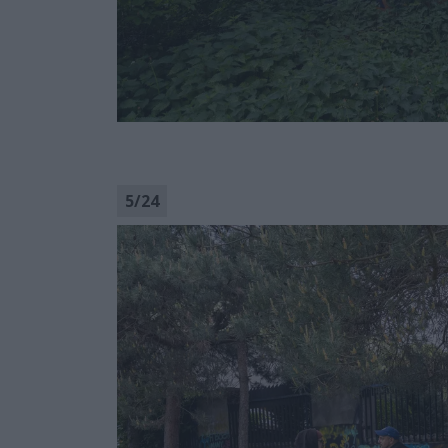
5
/
24