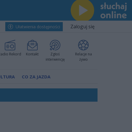
Zaloguj się
Ułatwienia dostępności
Radio Rekord
Kontakt
Zgłoś
Relacje na
interwencję
żywo
ULTURA
CO ZA JAZDA
nkurencyjne w Ustce!
ano umowę
Polski
 decyzję prokuratury
ów pokazali klasę