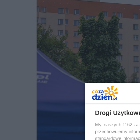
Drogi Użytkow
My, naszych 1162 zau
przechowujemy informa
standardowe informac