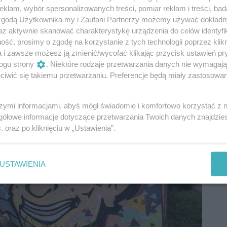
klam, wybór spersonalizowanych treści, pomiar reklam i treści, bad
 zgodą Użytkownika my i Zaufani Partnerzy możemy używać dokład
az aktywnie skanować charakterystykę urządzenia do celów identyfi
ść, prosimy o zgodę na korzystanie z tych technologii poprzez klikn
a i zawsze możesz ją zmienić/wycofać klikając przycisk ustawień pr
ogu strony
. Niektóre rodzaje przetwarzania danych nie wymagaj
iwić się takiemu przetwarzaniu. Preferencje będą miały zastosowania
szymi informacjami, abyś mógł świadomie i komfortowo korzystać z
gółowe informacje dotyczące przetwarzania Twoich danych znajdzi
s
. oraz po kliknięciu w „Ustawienia”.
USTAWIENIA