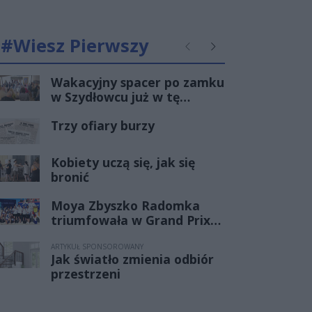
#Wiesz Pierwszy
Poprzednie
Następne
Wakacyjny spacer po zamku
w Szydłowcu już w tę
niedzielę!
Trzy ofiary burzy
Kobiety uczą się, jak się
bronić
Moya Zbyszko Radomka
triumfowała w Grand Prix
PGE. Radomianki
bezkonkurencyjne w Ustce!
ARTYKUŁ SPONSOROWANY
Jak światło zmienia odbiór
przestrzeni