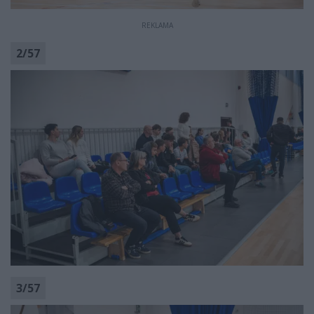
REKLAMA
2
/
57
3
/
57