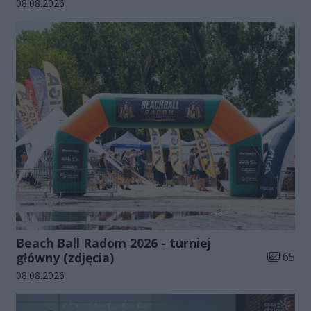
Data dodania galerii:
08.08.2026
Beach Ball Radom 2026 - turniej
Liczba zd
główny (zdjęcia)
65
Data dodania galerii:
08.08.2026