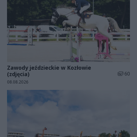
Zawody jeździeckie w Kozłowie
Liczba zd
(zdjęcia)
60
Data dodania galerii:
08.08.2026