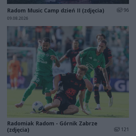
Liczba zd
Radom Music Camp dzień II (zdjęcia)
96
Data dodania galerii:
09.08.2026
Radomiak Radom - Górnik Zabrze
Liczba zdj
(zdjęcia)
121