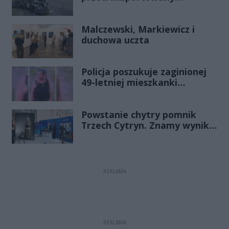
śmigłowcem na Józefów.
Historia mrozi krew w żyłach
Malczewski, Markiewicz i
duchowa uczta
Policja poszukuje zaginionej
49-letniej mieszkanki
Radomia
Powstanie chytry pomnik
Trzech Cytryn. Znamy wyniki
Budżetu Obywatelskiego
2027
REKLAMA
REKLAMA