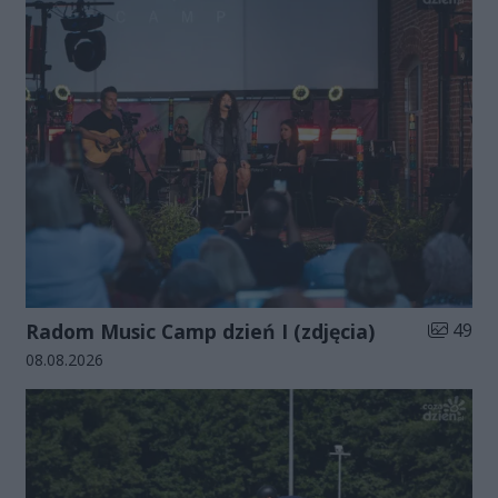
Liczba zd
Radom Music Camp dzień I (zdjęcia)
49
Data dodania galerii:
08.08.2026