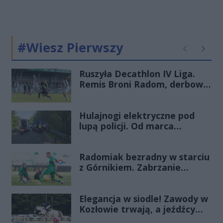
#Wiesz Pierwszy
Poprzednie
Następ
Ruszyła Decathlon IV Liga.
Remis Broni Radom, derbowa
wygrana Energii Kozienice
Hulajnogi elektryczne pod
lupą policji. Od marca
odnotowano już 28 zdarzeń
Radomiak bezradny w starciu
z Górnikiem. Zabrzanie
zdominowali Zielonych i
pewnie wygrali przy Struga
Elegancja w siodle! Zawody w
Kozłowie trwają, a jeźdźcy
zachwycają swoim strojem