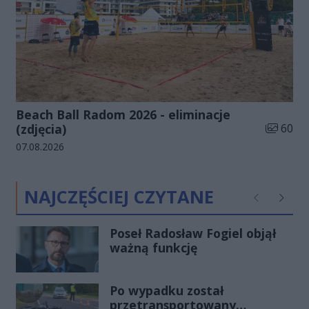
Beach Ball Radom 2026 - eliminacje
Liczba zd
(zdjęcia)
60
Data dodania galerii:
07.08.2026
NAJCZĘŚCIEJ CZYTANE
Poprzednie
Następ
Poseł Radosław Fogiel objął
ważną funkcję
Po wypadku został
przetransportowany