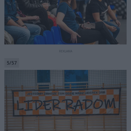
REKLAMA
5
/
57