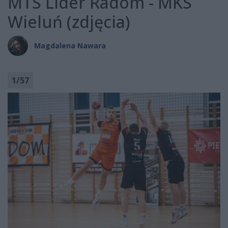
MTS Lider Radom - MKS
Wieluń (zdjęcia)
Magdalena Nawara
1
/
57