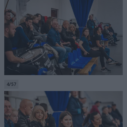
4
/
57