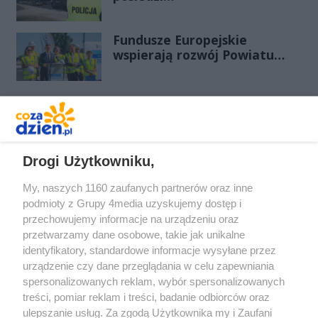
Fundusze Europejskie
wspierają rozwój Powiatu
Radomskiego. Trwa
rozbudowa drogi powiatowej
nr 3539W Radom - Gębarzów -
Polany (III etap)
REKLAMA
Drogi Użytkowniku,
My, naszych 1160 zaufanych partnerów oraz inne
podmioty z Grupy 4media uzyskujemy dostęp i
przechowujemy informacje na urządzeniu oraz
przetwarzamy dane osobowe, takie jak unikalne
identyfikatory, standardowe informacje wysyłane przez
urządzenie czy dane przeglądania w celu zapewniania
spersonalizowanych reklam, wybór spersonalizowanych
Redakcja
Reklama
Prywatność
Praca Łódź
treści, pomiar reklam i treści, badanie odbiorców oraz
the:protocol
ulepszanie usług. Za zgodą Użytkownika my i Zaufani