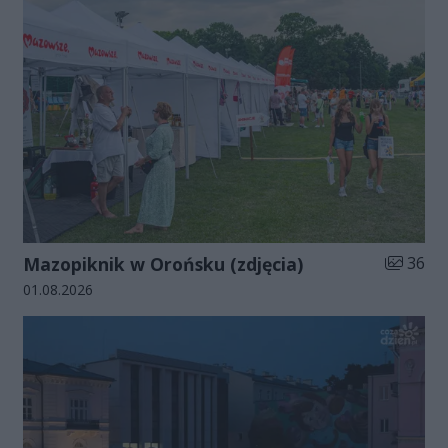
Liczba zd
Mazopiknik w Orońsku (zdjęcia)
36
Data dodania galerii:
01.08.2026