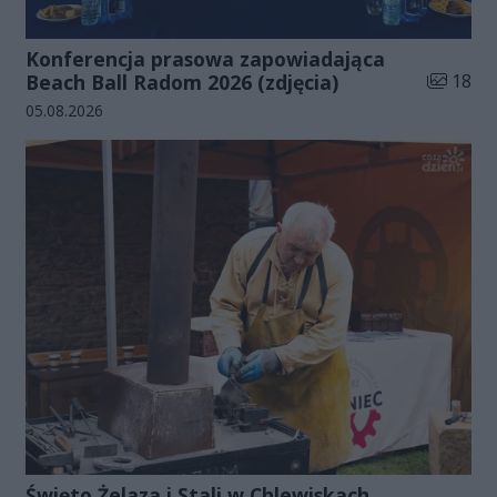
Konferencja prasowa zapowiadająca
Liczba zd
Beach Ball Radom 2026 (zdjęcia)
18
Data dodania galerii:
05.08.2026
Święto Żelaza i Stali w Chlewiskach