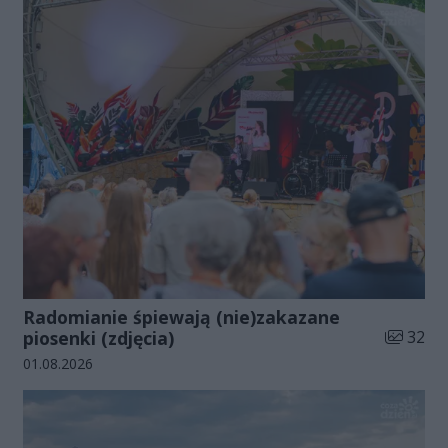
Radomianie śpiewają (nie)zakazane
Liczba zd
piosenki (zdjęcia)
32
Data dodania galerii:
01.08.2026