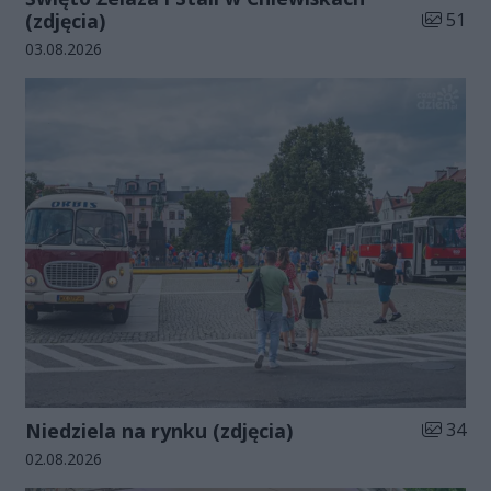
Liczba zd
(zdjęcia)
51
Data dodania galerii:
03.08.2026
Liczba zd
Niedziela na rynku (zdjęcia)
34
Data dodania galerii:
02.08.2026