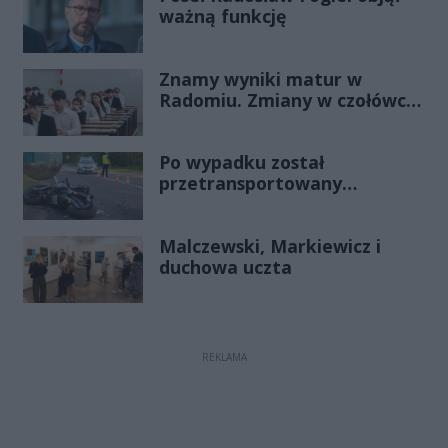
ważną funkcję
Znamy wyniki matur w
Radomiu. Zmiany w czołówce
stawki
Po wypadku został
przetransportowany
śmigłowcem na Józefów.
Historia mrozi krew w żyłach
Malczewski, Markiewicz i
duchowa uczta
REKLAMA