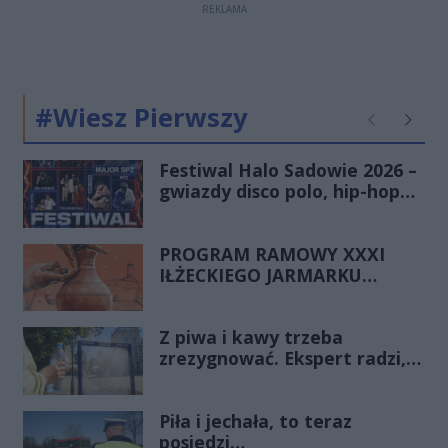
REKLAMA
#Wiesz Pierwszy
Poprzednie
Następ
Festiwal Halo Sadowie 2026 –
gwiazdy disco polo, hip-hopu i
dobra zabawa dla całej
rodziny!
PROGRAM RAMOWY XXXI
IŁŻECKIEGO JARMARKU
SZTUKI LUDOWEJ
Z piwa i kawy trzeba
zrezygnować. Ekspert radzi,
jak przetrwać upalne dni
Piła i jechała, to teraz
posiedzi…