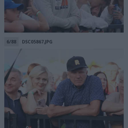
6
/
88
DSC05867.JPG