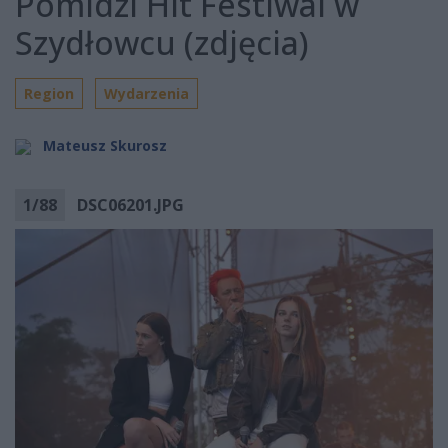
Pomidzi Hit Festiwal w
Szydłowcu (zdjęcia)
Region
Wydarzenia
Mateusz Skurosz
1
/
88
DSC06201.JPG