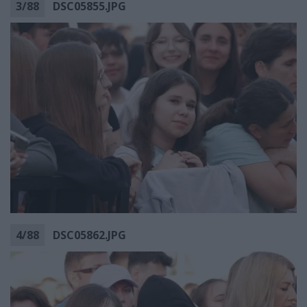
3
/
88
DSC05855.JPG
4
/
88
DSC05862.JPG