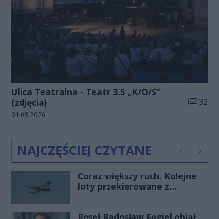
Ulica Teatralna - Teatr 3.5 „K/O/S”
Liczba zd
(zdjęcia)
32
Data dodania galerii:
01.08.2026
NAJCZĘŚCIEJ CZYTANE
Poprzednie
Następ
Coraz większy ruch. Kolejne
loty przekierowane z
Warszawy do Radomia
Poseł Radosław Fogiel objął