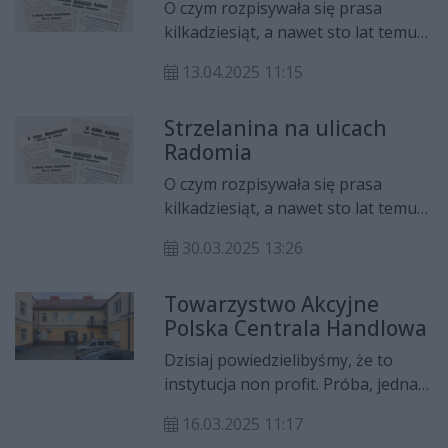
Radomska).
O czym rozpisywała się prasa
kilkadziesiąt, a nawet sto lat temu?
Jakie informacje trafiały na czołówki
13.04.2025 11:15
gazet? I najciekawsze, jak się wtedy
pisało? Zapraszamy na cykl "Z
Strzelanina na ulicach
pożółkłych szpalt", w którym będzie
Radomia
można przeczytać informacje
sprzed lat - niektóre mogą
O czym rozpisywała się prasa
zaskoczyć.
kilkadziesiąt, a nawet sto lat temu?
Jakie informacje trafiały na czołówki
30.03.2025 13:26
gazet? I najciekawsze, jak się wtedy
pisało? Zapraszamy na cykl "Z
Towarzystwo Akcyjne
pożółkłych szpalt", w którym będzie
Polska Centrala Handlowa
można przeczytać informacje
sprzed lat - niektóre mogą
Dzisiaj powiedzielibyśmy, że to
zaskoczyć.
instytucja non profit. Próba, jedna z
pierwszych na ziemiach polskich,
16.03.2025 11:17
stworzenia ogólnokrajowego