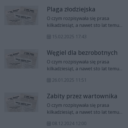
przedsiębiorstwa zajmującego się
Plaga złodziejska
handlem.
O czym rozpisywała się prasa
kilkadziesiąt, a nawet sto lat temu?
Jakie informacje trafiały na czołówki
15.02.2025 17:43
gazet? I najciekawsze, jak się wtedy
pisało? Zapraszamy na cykl "Z
Węgiel dla bezrobotnych
pożółkłych szpalt", w którym będzie
można przeczytać informacje
O czym rozpisywała się prasa
sprzed lat - niektóre mogą
kilkadziesiąt, a nawet sto lat temu?
zaskoczyć.
Jakie informacje trafiały na czołówki
26.01.2025 11:51
gazet? I najciekawsze, jak się wtedy
pisało? Zapraszamy na cykl "Z
Zabity przez wartownika
pożółkłych szpalt", w którym będzie
można przeczytać informacje
O czym rozpisywała się prasa
sprzed lat - niektóre mogą
kilkadziesiąt, a nawet sto lat temu?
zaskoczyć.
Jakie informacje trafiały na czołówki
08.12.2024 12:00
gazet? I najciekawsze, jak się wtedy