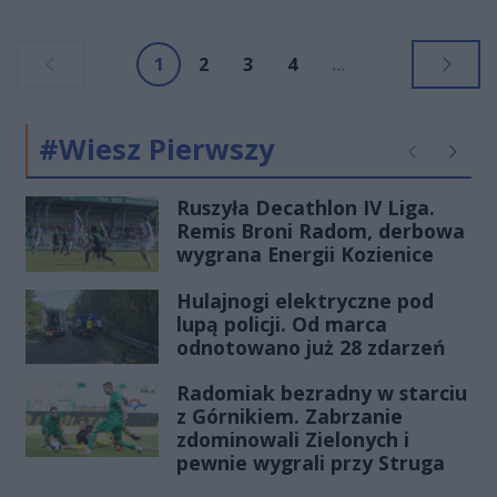
pisało? Zapraszamy na cykl "Z
pożółkłych szpalt", w którym będzie
1
2
3
4
...
można przeczytać informacje
sprzed lat - niektóre mogą
zaskoczyć.
#Wiesz Pierwszy
Poprzednie
Następ
Ruszyła Decathlon IV Liga.
Remis Broni Radom, derbowa
wygrana Energii Kozienice
Hulajnogi elektryczne pod
lupą policji. Od marca
odnotowano już 28 zdarzeń
Radomiak bezradny w starciu
z Górnikiem. Zabrzanie
zdominowali Zielonych i
pewnie wygrali przy Struga