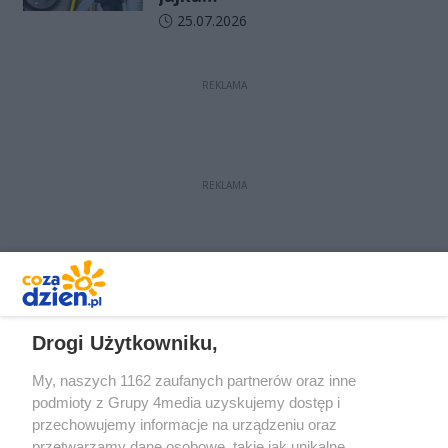
Data dodania artykułu:
25.07.2026
REKLAMA
REKLAMA
REKLAMA
Drogi Użytkowniku,
My, naszych 1162 zaufanych partnerów oraz inne
podmioty z Grupy 4media uzyskujemy dostęp i
przechowujemy informacje na urządzeniu oraz
przetwarzamy dane osobowe, takie jak unikalne