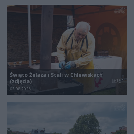
Święto Żelaza i Stali w Chlewiskach
Liczba zdj
(zdjęcia)
51
Data dodania galerii:
03.08.2026