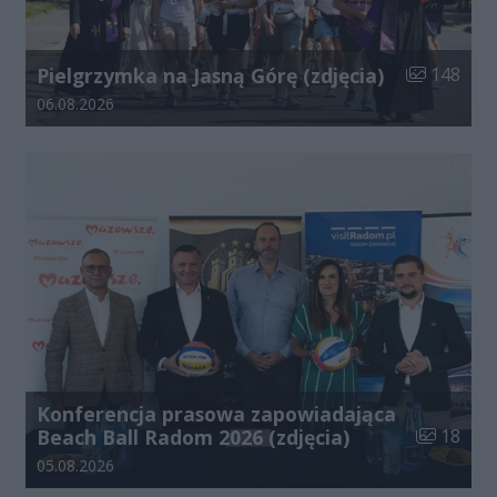
Liczba zdjęć
Pielgrzymka na Jasną Górę (zdjęcia)
148
Data dodania galerii:
06.08.2026
Konferencja prasowa zapowiadająca
Liczba zdj
Beach Ball Radom 2026 (zdjęcia)
18
Data dodania galerii:
05.08.2026