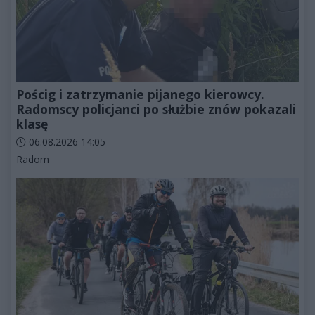
Pościg i zatrzymanie pijanego kierowcy.
Radomscy policjanci po służbie znów pokazali
klasę
Data dodania artykułu:
06.08.2026 14:05
Kategorie artykułu:
Radom