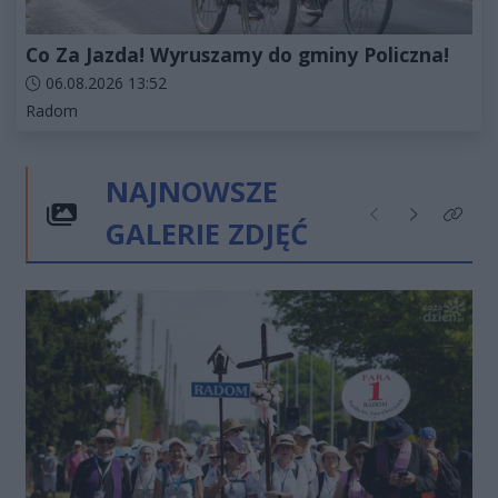
Co Za Jazda! Wyruszamy do gminy Policzna!
Data dodania artykułu:
06.08.2026 13:52
Kategorie artykułu:
Radom
NAJNOWSZE
GALERIE ZDJĘĆ
Poprzednie
Następne
Kliknij