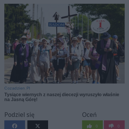
Podziel się
Oceń
0
0