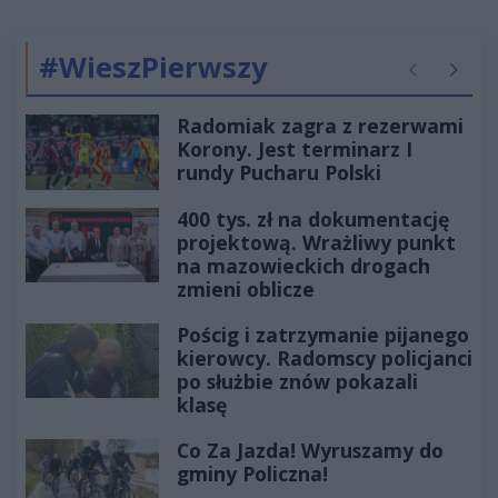
#WieszPierwszy
Poprzednie
Następ
Radomiak zagra z rezerwami
Korony. Jest terminarz I
rundy Pucharu Polski
400 tys. zł na dokumentację
projektową. Wrażliwy punkt
na mazowieckich drogach
zmieni oblicze
Pościg i zatrzymanie pijanego
kierowcy. Radomscy policjanci
po służbie znów pokazali
klasę
Co Za Jazda! Wyruszamy do
gminy Policzna!