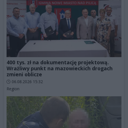
400 tys. zł na dokumentację projektową.
Wrażliwy punkt na mazowieckich drogach
zmieni oblicze
Data dodania artykułu:
06.08.2026 15:32
Kategorie artykułu:
Region