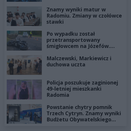
Znamy wyniki matur w
Radomiu. Zmiany w czołówce
stawki
Po wypadku został
przetransportowany
śmigłowcem na Józefów.
Historia mrozi krew w żyłach
Malczewski, Markiewicz i
duchowa uczta
Policja poszukuje zaginionej
49-letniej mieszkanki
Radomia
Powstanie chytry pomnik
Trzech Cytryn. Znamy wyniki
Budżetu Obywatelskiego
2027