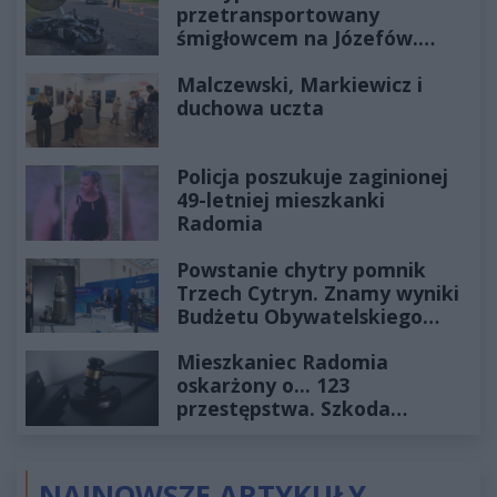
przetransportowany
śmigłowcem na Józefów.
Historia mrozi krew w żyłach
Malczewski, Markiewicz i
duchowa uczta
Policja poszukuje zaginionej
49-letniej mieszkanki
Radomia
Powstanie chytry pomnik
Trzech Cytryn. Znamy wyniki
Budżetu Obywatelskiego
2027
Mieszkaniec Radomia
oskarżony o... 123
przestępstwa. Szkoda
wyceniona na ponad milion
złotych
NAJNOWSZE ARTYKUŁY