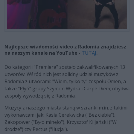
Najlepsze wiadomości video z Radomia znajdziesz
na naszym kanale na YouTube -
TUTAJ
.
Do kategorii "Premiera" zostało zakwalifikowanych 13
utworów. Wśród nich jest solidny udział muzyków z
Radomia z utworami: "Wiem, tylko ty" zespołu Omen, a
także "Płyń" grupy Szymon Wydra i Carpe Diem; obydwa
zespoły wywodzą się z Radomia.
Muzycy z naszego miasta staną w szranki m.in. z takimi
wykonawcami jak: Kasia Cerekwicka ("Bez ciebie"),
Zakopower ("Było minęło"), Krzysztof Kiljański ("W
drodze") czy Pectus ("Ilucja").