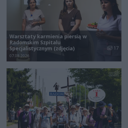
Warsztaty karmienia piersią w
Radomskim Szpitalu
Liczba zdj
Specjalistycznym (zdjęcia)
17
Data dodania galerii:
07.08.2026