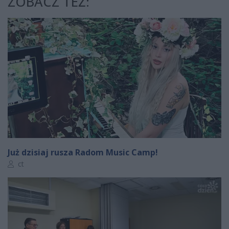
ZOBACZ TEŻ:
Już dzisiaj rusza Radom Music Camp!
Autor artykułu:
ct