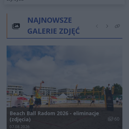
NAJNOWSZE
GALERIE ZDJĘĆ
Poprzednie
Następne
Kliknij
Beach Ball Radom 2026 - eliminacje
Liczba zdj
(zdjęcia)
60
Data dodania galerii:
07.08.2026