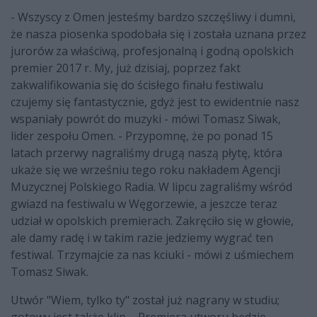
- Wszyscy z Omen jesteśmy bardzo szczęśliwy i dumni,
że nasza piosenka spodobała się i została uznana przez
jurorów za właściwą, profesjonalną i godną opolskich
premier 2017 r. My, już dzisiaj, poprzez fakt
zakwalifikowania się do ścisłego finału festiwalu
czujemy się fantastycznie, gdyż jest to ewidentnie nasz
wspaniały powrót do muzyki - mówi Tomasz Siwak,
lider zespołu Omen. - Przypomnę, że po ponad 15
latach przerwy nagraliśmy drugą naszą płytę, która
ukaże się we wrześniu tego roku nakładem Agencji
Muzycznej Polskiego Radia. W lipcu zagraliśmy wśród
gwiazd na festiwalu w Węgorzewie, a jeszcze teraz
udział w opolskich premierach. Zakręciło się w głowie,
ale damy radę i w takim razie jedziemy wygrać ten
festiwal. Trzymajcie za nas kciuki - mówi z uśmiechem
Tomasz Siwak.
Utwór "Wiem, tylko ty" został już nagrany w studiu;
gotowy jest także klip. - Premiera utworu będzie