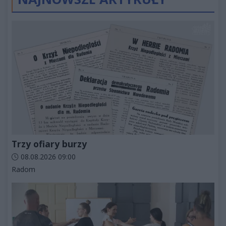
Trzy ofiary burzy
Data dodania artykułu:
08.08.2026 09:00
Kategorie artykułu:
Radom