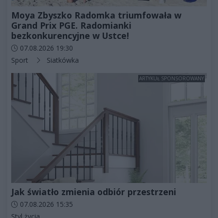
Moya Zbyszko Radomka triumfowała w
Grand Prix PGE. Radomianki
bezkonkurencyjne w Ustce!
Data dodania artykułu:
07.08.2026 19:30
Kategorie artykułu:
Sport
Siatkówka
ARTYKUŁ SPONSOROWANY
Jak światło zmienia odbiór przestrzeni
Data dodania artykułu:
07.08.2026 15:35
Kategorie artykułu:
Styl życia