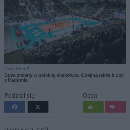
Podziel się
Oceń
0
0