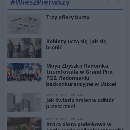
#WieszPierwszy
Poprzednie
Następ
Trzy ofiary burzy
Kobiety uczą się, jak się
bronić
Moya Zbyszko Radomka
triumfowała w Grand Prix
PGE. Radomianki
bezkonkurencyjne w Ustce!
ARTYKUŁ SPONSOROWANY
Jak światło zmienia odbiór
przestrzeni
ARTYKUŁ SPONSOROWANY
Która dieta pudełkowa w