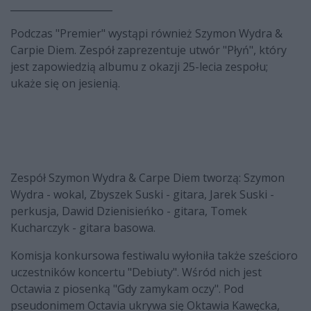
_____________________
Podczas "Premier" wystąpi również Szymon Wydra &
Carpie Diem. Zespół zaprezentuje utwór "Płyń", który
jest zapowiedzią albumu z okazji 25-lecia zespołu;
ukaże się on jesienią.
Zespół Szymon Wydra & Carpe Diem tworzą: Szymon
Wydra - wokal, Zbyszek Suski - gitara, Jarek Suski -
perkusja, Dawid Dzienisieńko - gitara, Tomek
Kucharczyk - gitara basowa.
Komisja konkursowa festiwalu wyłoniła także sześcioro
uczestników koncertu "Debiuty". Wśród nich jest
Octawia z piosenką "Gdy zamykam oczy". Pod
pseudonimem Octavia ukrywa się Oktawia Kawęcka,