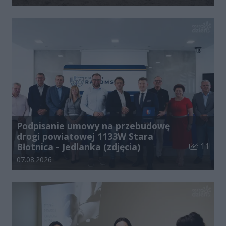
Podpisanie umowy na przebudowę
drogi powiatowej 1133W Stara
Liczba zdj
Błotnica - Jedlanka (zdjęcia)
11
Data dodania galerii:
07.08.2026