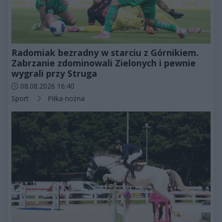
Radomiak bezradny w starciu z Górnikiem.
Zabrzanie zdominowali Zielonych i pewnie
wygrali przy Struga
Data dodania artykułu:
08.08.2026 16:40
Kategorie artykułu:
Sport
Piłka nożna