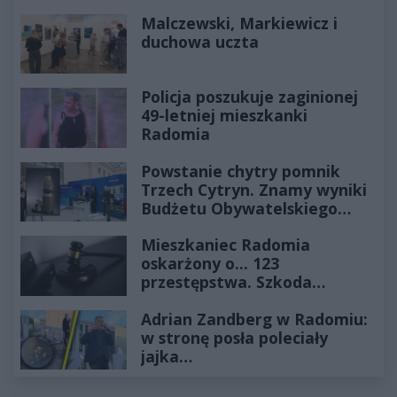
Historia mrozi krew w żyłach
Malczewski, Markiewicz i
duchowa uczta
Policja poszukuje zaginionej
49-letniej mieszkanki
Radomia
Powstanie chytry pomnik
Trzech Cytryn. Znamy wyniki
Budżetu Obywatelskiego
2027
Mieszkaniec Radomia
oskarżony o... 123
przestępstwa. Szkoda
wyceniona na ponad milion
Adrian Zandberg w Radomiu:
złotych
w stronę posła poleciały
jajka…