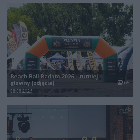
Beach Ball Radom 2026 - turniej
Liczba zdj
główny (zdjęcia)
65
Data dodania galerii:
08.08.2026