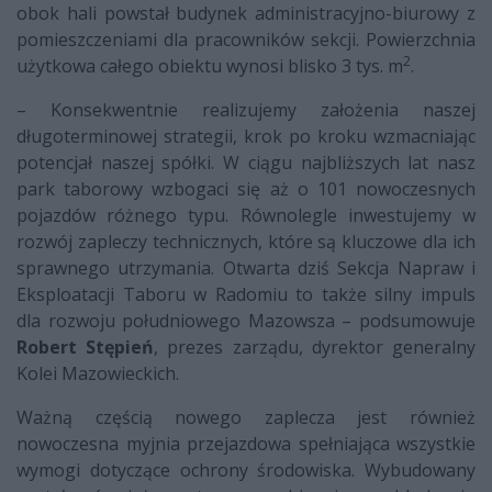
obok hali powstał budynek administracyjno-biurowy z
pomieszczeniami dla pracowników sekcji. Powierzchnia
2
użytkowa całego obiektu wynosi blisko 3 tys. m
.
– Konsekwentnie realizujemy założenia naszej
długoterminowej strategii, krok po kroku wzmacniając
potencjał naszej spółki. W ciągu najbliższych lat nasz
park taborowy wzbogaci się aż o 101 nowoczesnych
pojazdów różnego typu. Równolegle inwestujemy w
rozwój zapleczy technicznych, które są kluczowe dla ich
sprawnego utrzymania. Otwarta dziś Sekcja Napraw i
Eksploatacji Taboru w Radomiu to także silny impuls
dla rozwoju południowego Mazowsza – podsumowuje
Robert Stępień
, prezes zarządu, dyrektor generalny
Kolei Mazowieckich.
Ważną częścią nowego zaplecza jest również
nowoczesna myjnia przejazdowa spełniająca wszystkie
wymogi dotyczące ochrony środowiska. Wybudowany