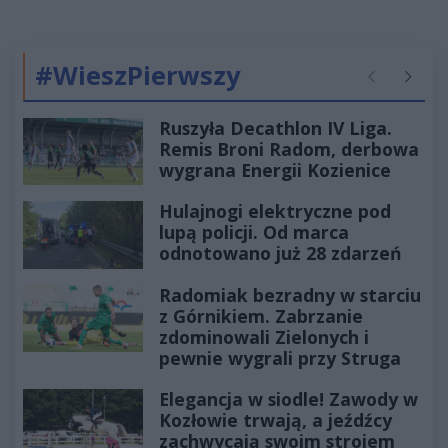
#WieszPierwszy
Poprzednie
Następ
Ruszyła Decathlon IV Liga.
Remis Broni Radom, derbowa
wygrana Energii Kozienice
Hulajnogi elektryczne pod
lupą policji. Od marca
odnotowano już 28 zdarzeń
Radomiak bezradny w starciu
z Górnikiem. Zabrzanie
zdominowali Zielonych i
pewnie wygrali przy Struga
Elegancja w siodle! Zawody w
Kozłowie trwają, a jeźdźcy
zachwycają swoim strojem