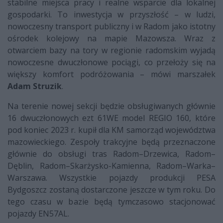
stabilne miejsca pracy i realne wsparcie dla lokalnej
gospodarki. To inwestycja w przyszłość – w ludzi,
nowoczesny transport publiczny i w Radom jako istotny
ośrodek kolejowy na mapie Mazowsza. Wraz z
otwarciem bazy na tory w regionie radomskim wyjadą
nowoczesne dwuczłonowe pociągi, co przełoży się na
większy komfort podróżowania – mówi marszałek
Adam Struzik
.
Na terenie nowej sekcji będzie obsługiwanych głównie
16 dwuczłonowych ezt 61WE model REGIO 160, które
pod koniec 2023 r. kupił dla KM samorząd województwa
mazowieckiego. Zespoły trakcyjne będą przeznaczone
głównie do obsługi tras Radom–Drzewica, Radom–
Dęblin, Radom–Skarżysko-Kamienna, Radom–Warka–
Warszawa. Wszystkie pojazdy produkcji PESA
Bydgoszcz zostaną dostarczone jeszcze w tym roku. Do
tego czasu w bazie będą tymczasowo stacjonować
pojazdy EN57AL.