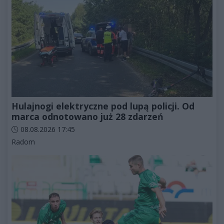
Hulajnogi elektryczne pod lupą policji. Od
marca odnotowano już 28 zdarzeń
Data dodania artykułu:
08.08.2026 17:45
Kategorie artykułu:
Radom