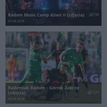
Liczba zdj
Radom Music Camp dzień II (zdjęcia)
96
Data dodania galerii:
09.08.2026
Radomiak Radom - Górnik Zabrze
Liczba zdjęć
(zdjęcia)
121
Data dodania galerii:
08.08.2026