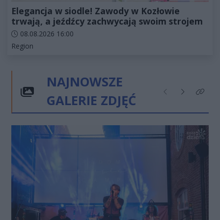
Elegancja w siodle! Zawody w Kozłowie
trwają, a jeźdźcy zachwycają swoim strojem
Data dodania artykułu:
08.08.2026 16:00
Kategorie artykułu:
Region
NAJNOWSZE
GALERIE ZDJĘĆ
Poprzednie
Następne
Kliknij