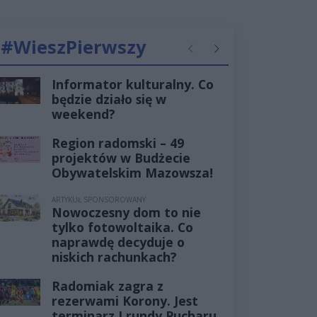
#WieszPierwszy
Poprzednie
Następne
Informator kulturalny. Co
będzie działo się w
weekend?
Region radomski – 49
projektów w Budżecie
Obywatelskim Mazowsza!
ARTYKUŁ SPONSOROWANY
Nowoczesny dom to nie
tylko fotowoltaika. Co
naprawdę decyduje o
niskich rachunkach?
Radomiak zagra z
rezerwami Korony. Jest
terminarz I rundy Pucharu