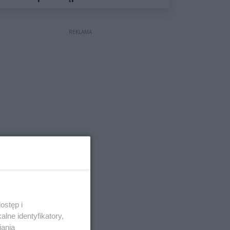
wyceniona na ponad milion
złotych
REKLAMA
ostęp i
lne identyfikatory,
iania