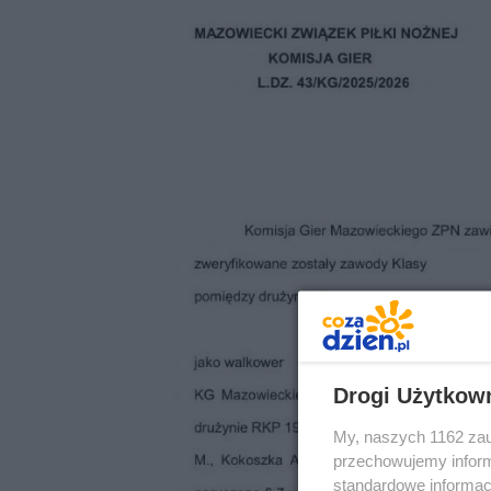
Drogi Użytkow
My, naszych 1162 zau
przechowujemy informa
standardowe informac