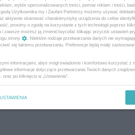
klam, wybór spersonalizowanych treści, pomiar reklam i treści, bad
 zgodą Użytkownika my i Zaufani Partnerzy możemy używać dokład
az aktywnie skanować charakterystykę urządzenia do celów identyfi
ść, prosimy o zgodę na korzystanie z tych technologii poprzez klikn
a i zawsze możesz ją zmienić/wycofać klikając przycisk ustawień pr
ogu strony
. Niektóre rodzaje przetwarzania danych nie wymagaj
iwić się takiemu przetwarzaniu. Preferencje będą miały zastosowania
szymi informacjami, abyś mógł świadomie i komfortowo korzystać z
gółowe informacje dotyczące przetwarzania Twoich danych znajdzi
s
. oraz po kliknięciu w „Ustawienia”.
USTAWIENIA