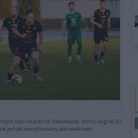
rnych lepsi okazali się Radomianie, którzy wygrali 3:2
ostał jednak zweryfikowany jako walkower.