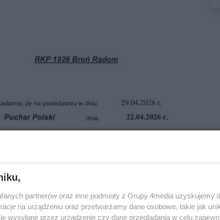
niku,
fanych partnerów oraz inne podmioty z Grupy 4media uzyskujemy d
cje na urządzeniu oraz przetwarzamy dane osobowe, takie jak unika
je wysyłane przez urządzenie czy dane przeglądania w celu zapewn