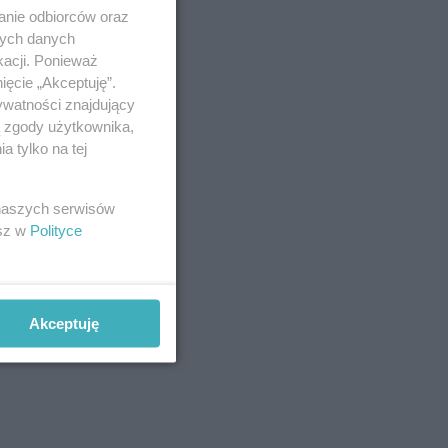
anie odbiorców oraz
nych danych
kacji. Ponieważ
ięcie „Akceptuję”.
ywatności znajdujący
ą zgody użytkownika,
 tylko na tej
 naszych serwisów
esz w
Polityce
Akceptuję