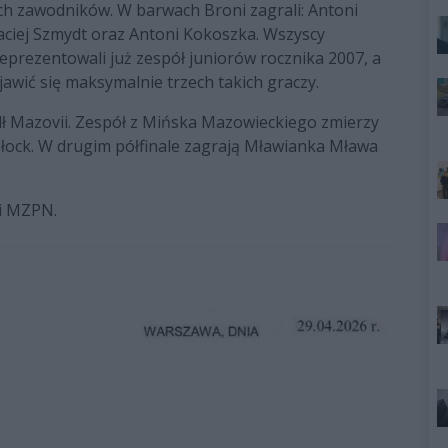
h zawodników. W barwach Broni zagrali: Antoni
aciej Szmydt oraz Antoni Kokoszka. Wszyscy
reprezentowali już zespół juniorów rocznika 2007, a
wić się maksymalnie trzech takich graczy.
dł Mazovii. Zespół z Mińska Mazowieckiego zmierzy
 Płock. W drugim półfinale zagrają Mławianka Mława
ji MZPN.