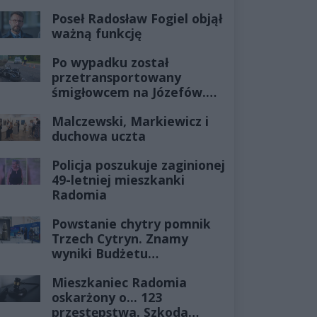
Poseł Radosław Fogiel objął
ważną funkcję
Po wypadku został
przetransportowany
śmigłowcem na Józefów.
Historia mrozi krew w
Malczewski, Markiewicz i
żyłach
duchowa uczta
Policja poszukuje zaginionej
49-letniej mieszkanki
Radomia
Powstanie chytry pomnik
Trzech Cytryn. Znamy
wyniki Budżetu
Obywatelskiego 2027
Mieszkaniec Radomia
oskarżony o... 123
przestępstwa. Szkoda