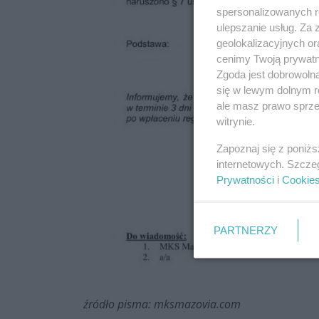
spersonalizowanych re
ulepszanie usług. Za
geolokalizacyjnych or
cenimy Twoją prywatno
Zgoda jest dobrowoln
się w lewym dolnym r
ale masz prawo sprzec
witrynie.
Zapoznaj się z poniż
internetowych. Szcze
Prywatności
i
Cookie
PARTNERZY
źródło pisma: mksmazovia.com