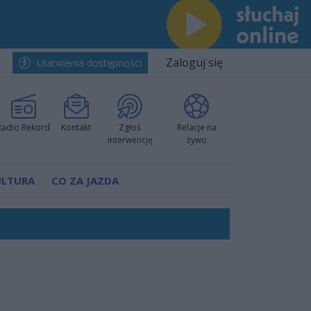
Zaloguj się
Ułatwienia dostępności
Radio Rekord
Kontakt
Zgłoś
Relacje na
interwencję
żywo
ULTURA
CO ZA JAZDA
ów pokazali klasę
worzyć nową sportową tradycję"
ruchu