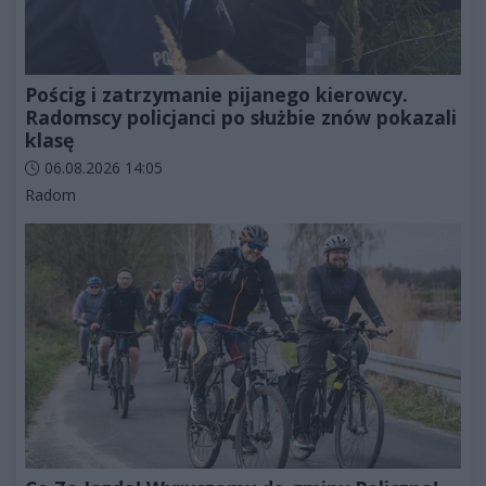
Pościg i zatrzymanie pijanego kierowcy.
Radomscy policjanci po służbie znów pokazali
klasę
Data dodania artykułu:
06.08.2026 14:05
Kategorie artykułu:
Radom