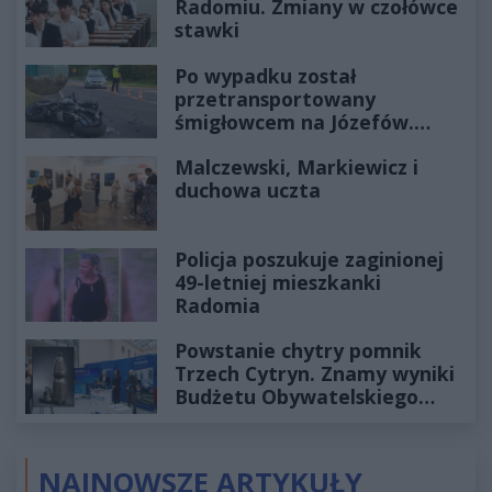
Radomiu. Zmiany w czołówce
stawki
Po wypadku został
przetransportowany
śmigłowcem na Józefów.
Historia mrozi krew w żyłach
Malczewski, Markiewicz i
duchowa uczta
Policja poszukuje zaginionej
49-letniej mieszkanki
Radomia
Powstanie chytry pomnik
Trzech Cytryn. Znamy wyniki
Budżetu Obywatelskiego
2027
NAJNOWSZE ARTYKUŁY