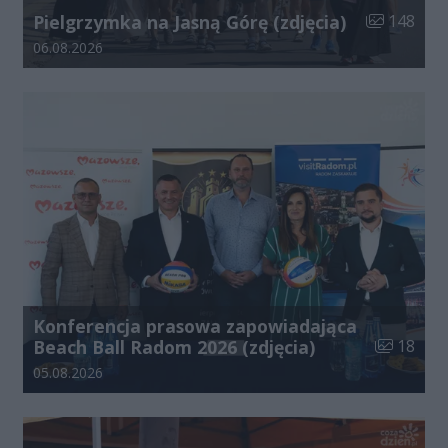
Liczba zdjęć
Pielgrzymka na Jasną Górę (zdjęcia)
148
Data dodania galerii:
06.08.2026
Konferencja prasowa zapowiadająca
Liczba zdj
Beach Ball Radom 2026 (zdjęcia)
18
Data dodania galerii:
05.08.2026