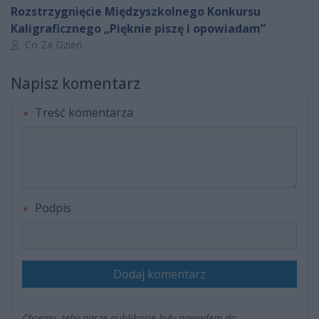
Rozstrzygnięcie Międzyszkolnego Konkursu
Kaligraficznego „Pięknie piszę i opowiadam”
Autor artykułu:
Co Za Dzień
Napisz komentarz
Treść komentarza
Podpis
Dodaj komentarz
Chcemy, żeby nasze publikacje były powodem do