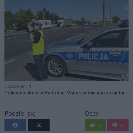
Podziel się
Oceń
0
0