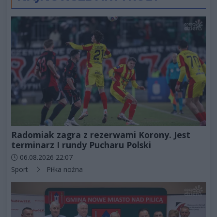
Radomiak zagra z rezerwami Korony. Jest
terminarz I rundy Pucharu Polski
Data dodania artykułu:
06.08.2026 22:07
Kategorie artykułu:
Sport
Piłka nożna