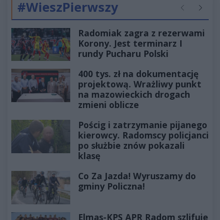
#WieszPierwszy
Poprzednie
Następ
Radomiak zagra z rezerwami
Korony. Jest terminarz I
rundy Pucharu Polski
400 tys. zł na dokumentację
projektową. Wrażliwy punkt
na mazowieckich drogach
zmieni oblicze
Pościg i zatrzymanie pijanego
kierowcy. Radomscy policjanci
po służbie znów pokazali
klasę
Co Za Jazda! Wyruszamy do
gminy Policzna!
Elmas-KPS APR Radom szlifuje