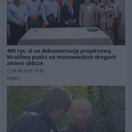
400 tys. zł na dokumentację projektową.
Wrażliwy punkt na mazowieckich drogach
zmieni oblicze
Data dodania artykułu:
06.08.2026 15:32
Kategorie artykułu:
Region