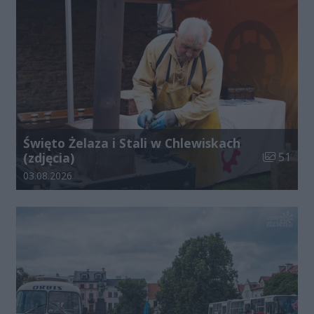
Święto Żelaza i Stali w Chlewiskach
Liczba zdj
(zdjęcia)
51
Data dodania galerii:
03.08.2026