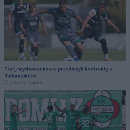
Trzej wychowankowie przedłużyli kontrakty z
Radomiakiem
Autor artykułu:
Krzysztof Pękała