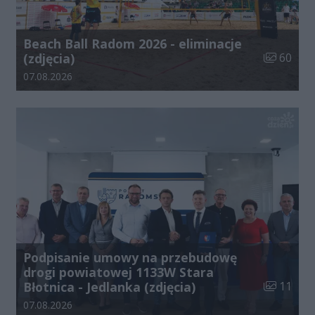
Beach Ball Radom 2026 - eliminacje
Liczba zdj
(zdjęcia)
60
Data dodania galerii:
07.08.2026
Podpisanie umowy na przebudowę
drogi powiatowej 1133W Stara
Liczba zdj
Błotnica - Jedlanka (zdjęcia)
11
Data dodania galerii:
07.08.2026