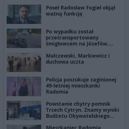
Poseł Radosław Fogiel objął
ważną funkcję
Po wypadku został
przetransportowany
śmigłowcem na Józefów.
Historia mrozi krew w żyłach
Malczewski, Markiewicz i
duchowa uczta
Policja poszukuje zaginionej
49-letniej mieszkanki
Radomia
Powstanie chytry pomnik
Trzech Cytryn. Znamy wyniki
Budżetu Obywatelskiego
2027
Mieszkaniec Radomia