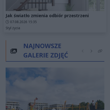
Jak światło zmienia odbiór przestrzeni
Data dodania artykułu:
07.08.2026 15:35
Kategorie artykułu:
Styl życia
NAJNOWSZE
GALERIE ZDJĘĆ
Poprzednie
Następne
Kliknij