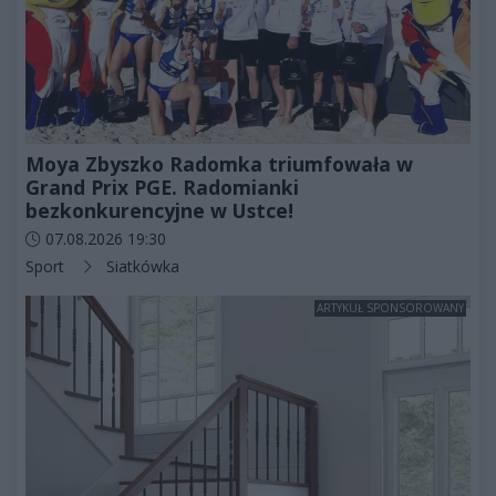
Moya Zbyszko Radomka triumfowała w
Grand Prix PGE. Radomianki
bezkonkurencyjne w Ustce!
Data dodania artykułu:
07.08.2026 19:30
Kategorie artykułu:
Sport
Siatkówka
ARTYKUŁ SPONSOROWANY