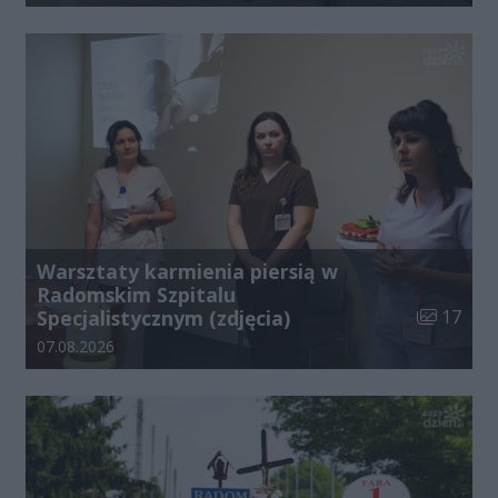
Warsztaty karmienia piersią w
Radomskim Szpitalu
Liczba zdj
Specjalistycznym (zdjęcia)
17
Data dodania galerii:
07.08.2026