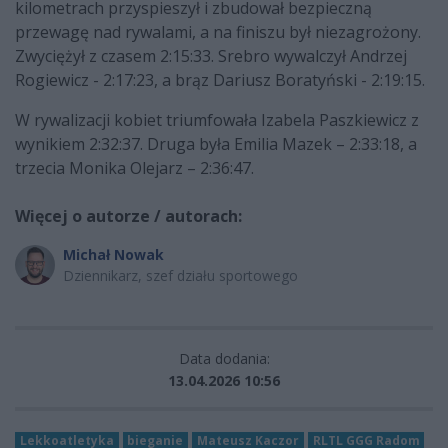
kilometrach przyspieszył i zbudował bezpieczną
przewagę nad rywalami, a na finiszu był niezagrożony.
Zwyciężył z czasem 2:15:33. Srebro wywalczył Andrzej
Rogiewicz - 2:17:23, a brąz Dariusz Boratyński - 2:19:15.
W rywalizacji kobiet triumfowała Izabela Paszkiewicz z
wynikiem 2:32:37. Druga była Emilia Mazek – 2:33:18, a
trzecia Monika Olejarz – 2:36:47.
Więcej o autorze / autorach:
Michał Nowak
Dziennikarz, szef działu sportowego
Data dodania:
13.04.2026 10:56
Lekkoatletyka
bieganie
Mateusz Kaczor
RLTL GGG Radom