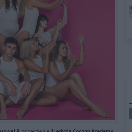
esowej 8,
odbędzie się
III edycja Cocoon Academy