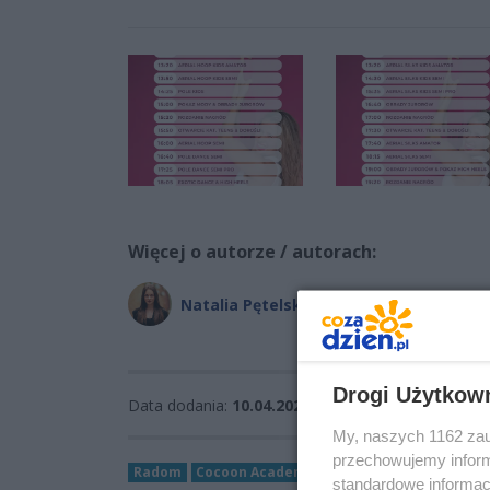
Więcej o autorze / autorach:
Natalia Pętelska
Drogi Użytkow
Data dodania:
10.04.2026 09:21
My, naszych 1162 zau
przechowujemy informa
Radom
Cocoon Academy Competition 2026
standardowe informac