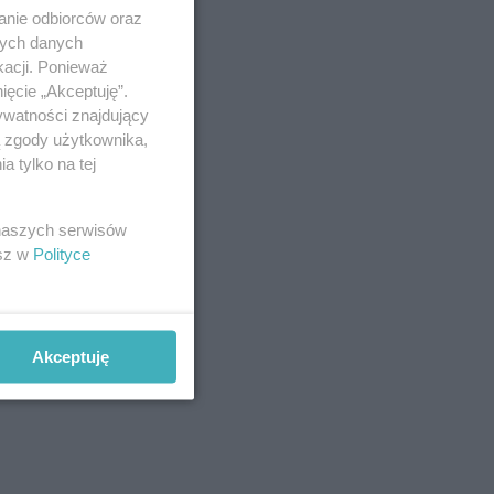
anie odbiorców oraz
nych danych
kacji. Ponieważ
ięcie „Akceptuję”.
ywatności znajdujący
ą zgody użytkownika,
 tylko na tej
 naszych serwisów
esz w
Polityce
Akceptuję