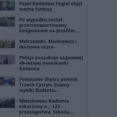
Poseł Radosław Fogiel objął
ważną funkcję
Po wypadku został
przetransportowany
śmigłowcem na Józefów.
Historia mrozi krew w
Malczewski, Markiewicz i
żyłach
duchowa uczta
Policja poszukuje zaginionej
49-letniej mieszkanki
Radomia
Powstanie chytry pomnik
Trzech Cytryn. Znamy
wyniki Budżetu
Obywatelskiego 2027
Mieszkaniec Radomia
oskarżony o... 123
przestępstwa. Szkoda