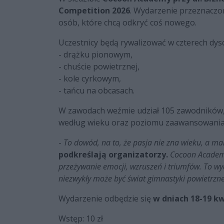
Competition 2026
. Wydarzenie przeznaczon
osób, które chcą odkryć coś nowego.
Uczestnicy będą rywalizować w czterech dysc
- drążku pionowym,
- chuście powietrznej,
- kole cyrkowym,
- tańcu na obcasach.
W zawodach weźmie udział 105 zawodników, 
według wieku oraz poziomu zaawansowania. 
-
To dowód, na to, że pasja nie zna wieku, a ma
podkreślają organizatorzy.
Cocoon Academy
przeżywanie emocji, wzruszeń i triumfów. To wyda
niezwykły może być świat gimnastyki powietrzne
Wydarzenie odbędzie się
w dniach 18-19 kw
Wstęp: 10 zł