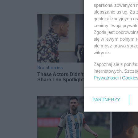
spersonalizowanych re
ulepszanie usług. Za
geolokalizacyjnych or
cenimy Twoją prywatno
Zgoda jest dobrowoln
się w lewym dolnym r
ale masz prawo sprzec
witrynie.
Zapoznaj się z poniż
internetowych. Szcze
Prywatności
i
Cookie
PARTNERZY