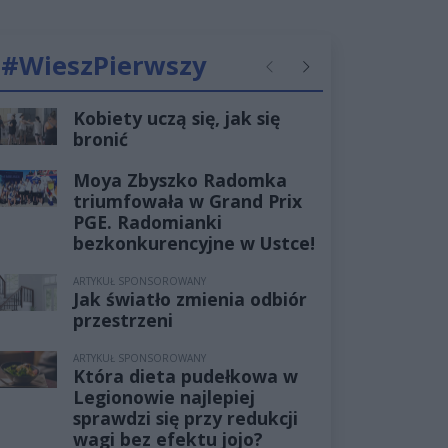
#WieszPierwszy
Poprzednie
Następne
Kobiety uczą się, jak się
bronić
Moya Zbyszko Radomka
triumfowała w Grand Prix
PGE. Radomianki
bezkonkurencyjne w Ustce!
ARTYKUŁ SPONSOROWANY
Jak światło zmienia odbiór
przestrzeni
ARTYKUŁ SPONSOROWANY
Która dieta pudełkowa w
Legionowie najlepiej
sprawdzi się przy redukcji
wagi bez efektu jojo?