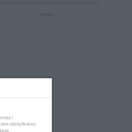
wyceniona na ponad milion
złotych
REKLAMA
ostęp i
lne identyfikatory,
iania