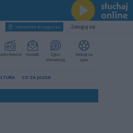
Zaloguj się
Ułatwienia dostępności
Radio Rekord
Kontakt
Zgłoś
Relacje na
interwencję
żywo
ULTURA
CO ZA JAZDA
nkurencyjne w Ustce!
ano umowę
Polski
 decyzję prokuratury
ów pokazali klasę
worzyć nową sportową tradycję"
ruchu