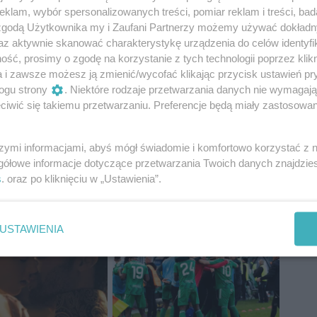
klam, wybór spersonalizowanych treści, pomiar reklam i treści, bad
 zgodą Użytkownika my i Zaufani Partnerzy możemy używać dokład
az aktywnie skanować charakterystykę urządzenia do celów identyfi
ść, prosimy o zgodę na korzystanie z tych technologii poprzez klikn
a i zawsze możesz ją zmienić/wycofać klikając przycisk ustawień pr
ogu strony
. Niektóre rodzaje przetwarzania danych nie wymagaj
iwić się takiemu przetwarzaniu. Preferencje będą miały zastosowania
szymi informacjami, abyś mógł świadomie i komfortowo korzystać z
gółowe informacje dotyczące przetwarzania Twoich danych znajdzi
s
. oraz po kliknięciu w „Ustawienia”.
USTAWIENIA