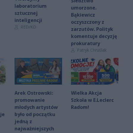
Śledztwo
laboratorium
umorzone.
sztucznej
Bąkiewicz
inteligencji
oczyszczony z
Autor artykułu:
RED/KD
zarzutów. Polityk
komentuje decyzję
prokuratury
Autor artykułu:
Patryk Chruślak
Arek Ostrowski:
Wielka Akcja
promowanie
Szkoła w E.Leclerc
młodych artystów
Radom!
je
było od początku
jedną z
najważniejszych