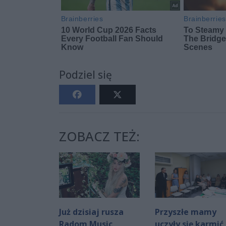
Podziel się
ZOBACZ TEŻ:
Już dzisiaj rusza
Przyszłe mamy
Radom Music
uczyły się karmić