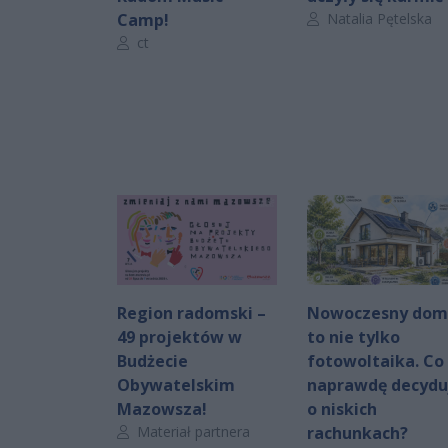
Autor artykułu:
Camp!
Natalia Pętelska
Autor artykułu:
ct
Region radomski –
Nowoczesny dom
49 projektów w
to nie tylko
Budżecie
fotowoltaika. Co
Obywatelskim
naprawdę decydu
Mazowsza!
o niskich
Autor artykułu:
Materiał partnera
rachunkach?