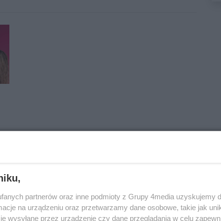
niku,
fanych partnerów oraz inne podmioty z Grupy 4media uzyskujemy d
cje na urządzeniu oraz przetwarzamy dane osobowe, takie jak unika
je wysyłane przez urządzenie czy dane przeglądania w celu zapewn