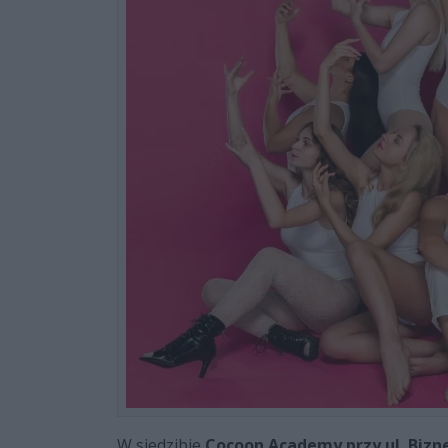
W siedzibie
Cocoon Academy
przy ul. Bizn