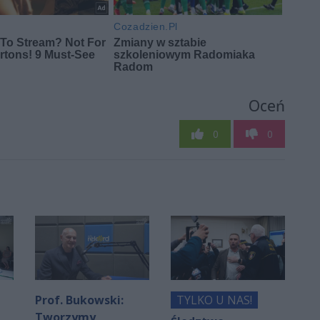
Oceń
0
0
Prof. Bukowski:
TYLKO U NAS!
Tworzymy