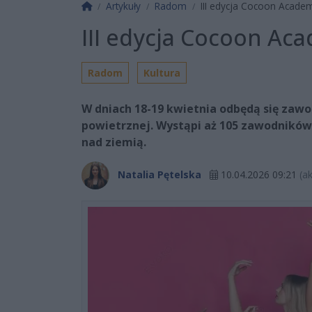
Strona główna
Artykuły
Radom
III edycja Cocoon Acade
III edycja Cocoon Ac
Radom
Kultura
W dniach 18-19 kwietnia odbędą się zaw
powietrznej. Wystąpi aż 105 zawodników,
nad ziemią.
Natalia Pętelska
10.04.2026 09:21
(a