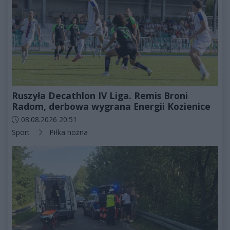
Ruszyła Decathlon IV Liga. Remis Broni
Radom, derbowa wygrana Energii Kozienice
Data dodania artykułu:
08.08.2026 20:51
Kategorie artykułu:
Sport
Piłka nożna