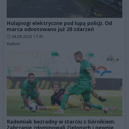
Hulajnogi elektryczne pod lupą policji. Od
marca odnotowano już 28 zdarzeń
Data dodania artykułu:
08.08.2026 17:45
Kategorie artykułu:
Radom
Radomiak bezradny w starciu z Górnikiem.
Zabrzanie zdominowali Zielonych i pewnie