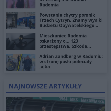
Radomia
Powstanie chytry pomnik
Trzech Cytryn. Znamy wyniki
Budżetu Obywatelskiego
2027
Mieszkaniec Radomia
oskarżony o... 123
przestępstwa. Szkoda
wyceniona na ponad milion
Adrian Zandberg w Radomiu:
złotych
w stronę posła poleciały
jajka…
NAJNOWSZE ARTYKUŁY