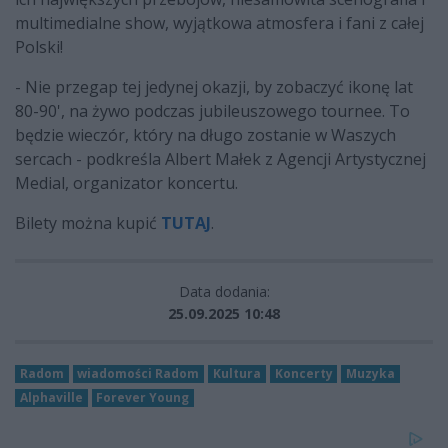
multimedialne show, wyjątkowa atmosfera i fani z całej
Polski!
- Nie przegap tej jedynej okazji, by zobaczyć ikonę lat
80-90', na żywo podczas jubileuszowego tournee. To
będzie wieczór, który na długo zostanie w Waszych
sercach - podkreśla Albert Małek z Agencji Artystycznej
Medial, organizator koncertu.
Bilety można kupić
TUTAJ
.
Data dodania:
25.09.2025 10:48
Radom
wiadomości Radom
Kultura
Koncerty
Muzyka
Alphaville
Forever Young