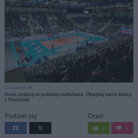
Podziel się
Oceń
0
0