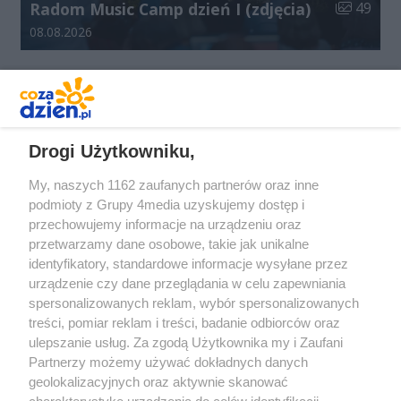
Liczba zdj
Radom Music Camp dzień I (zdjęcia)
49
Data dodania galerii:
08.08.2026
REKLAMA
Drogi Użytkowniku,
My, naszych 1162 zaufanych partnerów oraz inne
podmioty z Grupy 4media uzyskujemy dostęp i
przechowujemy informacje na urządzeniu oraz
przetwarzamy dane osobowe, takie jak unikalne
identyfikatory, standardowe informacje wysyłane przez
urządzenie czy dane przeglądania w celu zapewniania
spersonalizowanych reklam, wybór spersonalizowanych
Redakcja
Reklama
Prywatność
Praca Łódź
treści, pomiar reklam i treści, badanie odbiorców oraz
the:protocol
ulepszanie usług. Za zgodą Użytkownika my i Zaufani
Partnerzy możemy używać dokładnych danych
geolokalizacyjnych oraz aktywnie skanować