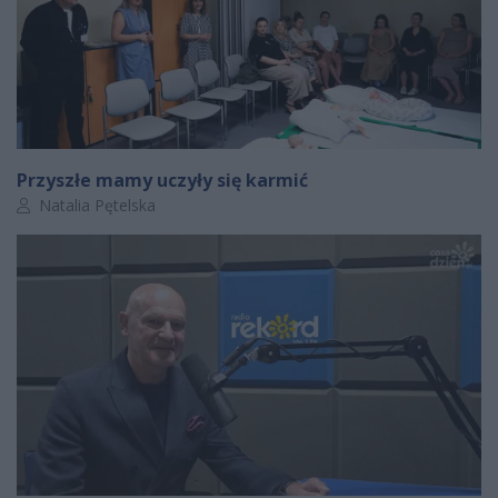
Przyszłe mamy uczyły się karmić
Autor artykułu:
Natalia Pętelska