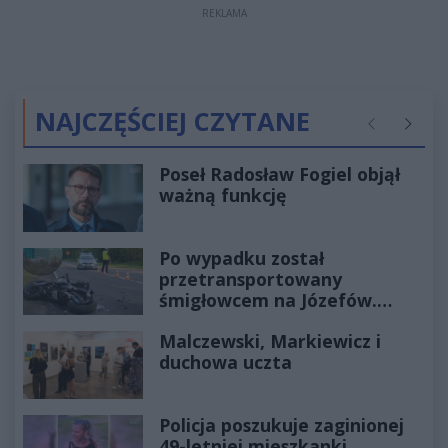
REKLAMA
NAJCZĘŚCIEJ CZYTANE
Poprzednie
Następ
Poseł Radosław Fogiel objął
ważną funkcję
Po wypadku został
przetransportowany
śmigłowcem na Józefów.
Historia mrozi krew w żyłach
Malczewski, Markiewicz i
duchowa uczta
Policja poszukuje zaginionej
49-letniej mieszkanki