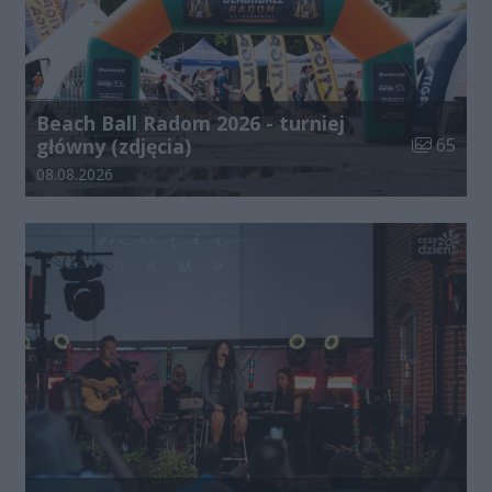
Beach Ball Radom 2026 - turniej
Liczba zdj
główny (zdjęcia)
65
Data dodania galerii:
08.08.2026