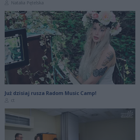
Autor artykułu:
Natalia Pętelska
Już dzisiaj rusza Radom Music Camp!
Autor artykułu:
ct