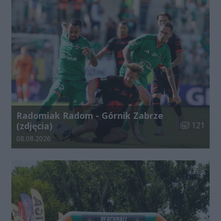
Radomiak Radom - Górnik Zabrze
Liczba zdjęć
(zdjęcia)
121
Data dodania galerii:
08.08.2026