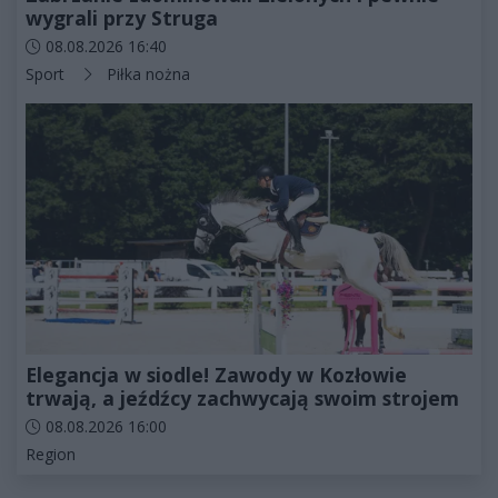
wygrali przy Struga
Data dodania artykułu:
08.08.2026 16:40
Kategorie artykułu:
Sport
Piłka nożna
Elegancja w siodle! Zawody w Kozłowie
trwają, a jeźdźcy zachwycają swoim strojem
Data dodania artykułu:
08.08.2026 16:00
Kategorie artykułu:
Region