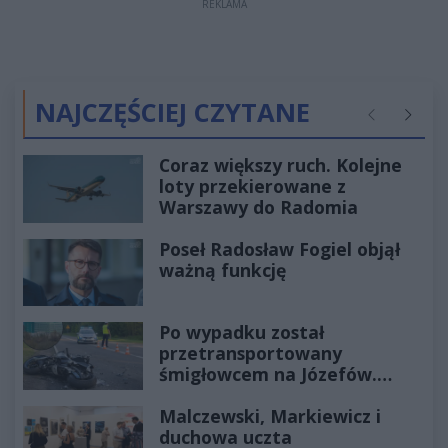
REKLAMA
NAJCZĘŚCIEJ CZYTANE
Poprzednie
Następ
Coraz większy ruch. Kolejne
loty przekierowane z
Warszawy do Radomia
Poseł Radosław Fogiel objął
ważną funkcję
Po wypadku został
przetransportowany
śmigłowcem na Józefów.
Historia mrozi krew w żyłach
Malczewski, Markiewicz i
duchowa uczta