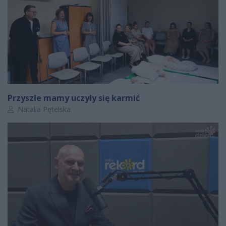
Przyszłe mamy uczyły się karmić
Autor artykułu:
Natalia Pętelska