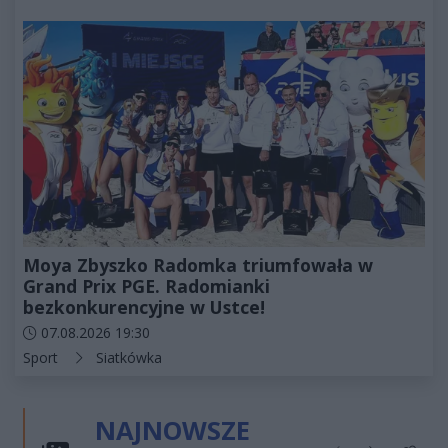
Moya Zbyszko Radomka triumfowała w
Grand Prix PGE. Radomianki
bezkonkurencyjne w Ustce!
Data dodania artykułu:
07.08.2026 19:30
Kategorie artykułu:
Sport
Siatkówka
NAJNOWSZE