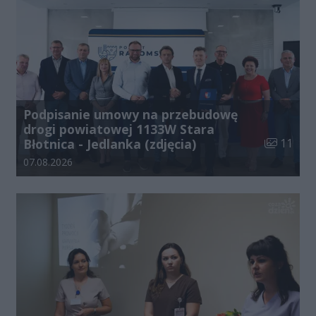
Podpisanie umowy na przebudowę
drogi powiatowej 1133W Stara
Liczba zdj
Błotnica - Jedlanka (zdjęcia)
11
Data dodania galerii:
07.08.2026