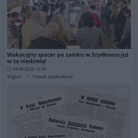
Wakacyjny spacer po zamku w Szydłowcu już
w tę niedzielę!
Data dodania artykułu:
08.08.2026 11:00
Kategorie artykułu:
Region
Powiat szydłowiecki