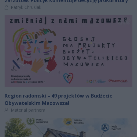
zarzutów. Polityk komentuje decyzję prokuratury
Autor artykułu:
Patryk Chruślak
Region radomski – 49 projektów w Budżecie
Obywatelskim Mazowsza!
Autor artykułu:
Materiał partnera