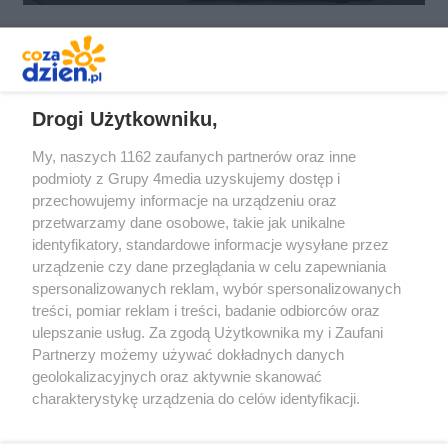
REKLAMA
Drogi Użytkowniku,
My, naszych 1162 zaufanych partnerów oraz inne
podmioty z Grupy 4media uzyskujemy dostęp i
przechowujemy informacje na urządzeniu oraz
przetwarzamy dane osobowe, takie jak unikalne
identyfikatory, standardowe informacje wysyłane przez
urządzenie czy dane przeglądania w celu zapewniania
spersonalizowanych reklam, wybór spersonalizowanych
Redakcja
Reklama
Prywatność
Praca Łódź
treści, pomiar reklam i treści, badanie odbiorców oraz
the:protocol
ulepszanie usług. Za zgodą Użytkownika my i Zaufani
Partnerzy możemy używać dokładnych danych
geolokalizacyjnych oraz aktywnie skanować
charakterystykę urządzenia do celów identyfikacji.
Ponieważ cenimy Twoją prywatność, prosimy o zgodę na
Szukaj
korzystanie z tych technologii poprzez kliknięcie