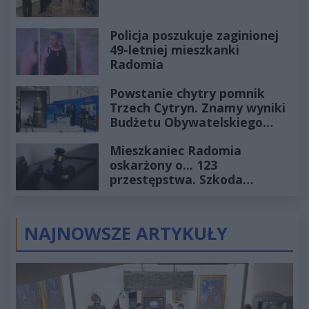
Policja poszukuje zaginionej
49-letniej mieszkanki
Radomia
Powstanie chytry pomnik
Trzech Cytryn. Znamy wyniki
Budżetu Obywatelskiego
2027
Mieszkaniec Radomia
oskarżony o... 123
przestępstwa. Szkoda
wyceniona na ponad milion
złotych
NAJNOWSZE ARTYKUŁY