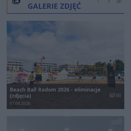
GALERIE ZDJĘĆ
Poprzednie
Następne
Kliknij
Beach Ball Radom 2026 - eliminacje
Liczba zdj
(zdjęcia)
60
Data dodania galerii:
07.08.2026