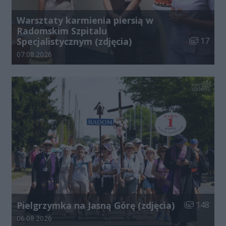
Warsztaty karmienia piersią w
Radomskim Szpitalu
Liczba zdj
Specjalistycznym (zdjęcia)
17
Data dodania galerii:
07.08.2026
Liczba zdjęć
Pielgrzymka na Jasną Górę (zdjęcia)
148
Data dodania galerii:
06.08.2026